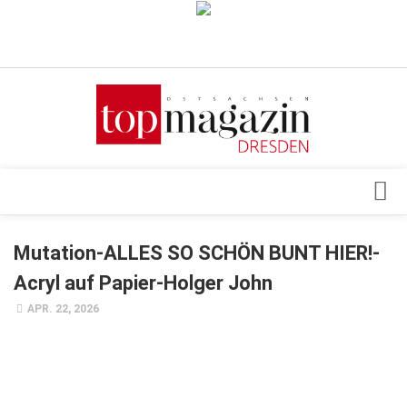
Verkaufsstellen
Abonnement
Kontakt, Impressum
Datenschutzerklärung
AGB
Architektur & Design
Mutation-ALLES SO SCHÖN BUNT HIER!-
Top Gesundheitsforum Dresden / Ostsachsen
Events
Acryl auf Papier-Holger John
Mediadaten
Genuss
APR. 22, 2026
Geschäft
gesund & schön
Gesellschaft