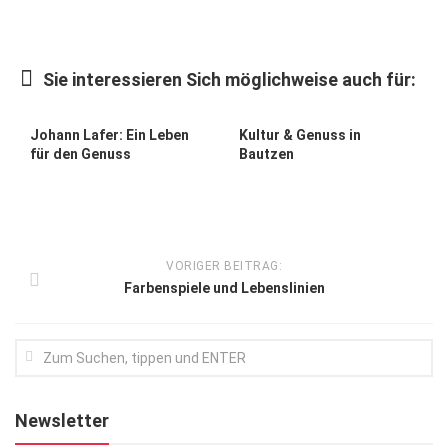
Kunst & Kultur
Lifestyle
Sie interessieren Sich möglichweise auch für:
Ausflug & Reise
Johann Lafer: Ein Leben
Kultur & Genuss in
Podcast
für den Genuss
Bautzen
Top Branchen
SACHSEN IN PARIS
VORIGER BEITRAG:
Farbenspiele und Lebenslinien
Newsletter