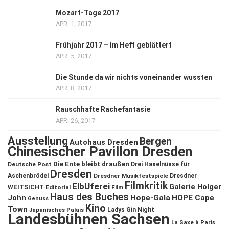
Mozart-Tage 2017
APR. 1, 2017
Frühjahr 2017 – Im Heft geblättert
APR. 5, 2017
Die Stunde da wir nichts voneinander wussten
APR. 8, 2017
Rauschhafte Rachefantasie
APR. 26, 2017
Ausstellung
Bergen
Autohaus Dresden
Chinesischer Pavillon Dresden
Die Ente bleibt draußen
Deutsche Post
Drei Haselnüsse für
Dresden
Aschenbrödel
Dresdner Musikfestspiele
Dresdner
Filmkritik
ElbUferei
Galerie Holger
WEITSICHT
Editorial
Film
Haus des Buches
John
Hope-Gala
HOPE Cape
Genuss
Kino
Town
Ladys Gin Night
Japanisches Palais
Landesbühnen Sachsen
La Saxe à Paris