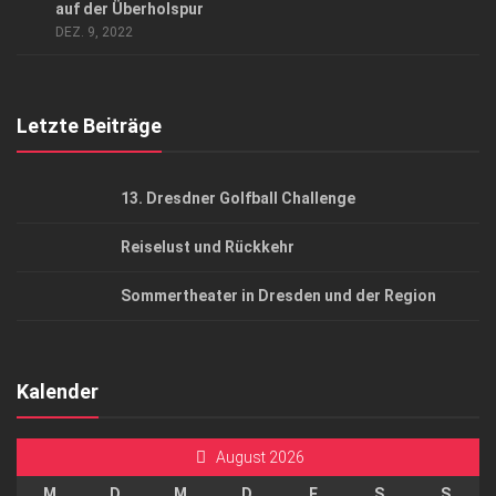
AGB
auf der Überholspur
DEZ. 9, 2022
Top Gesundheitsforum Dresden / Ostsachsen
Mediadaten
Letzte Beiträge
13. Dresdner Golfball Challenge
Reiselust und Rückkehr
Sommertheater in Dresden und der Region
Kalender
August 2026
M
D
M
D
F
S
S