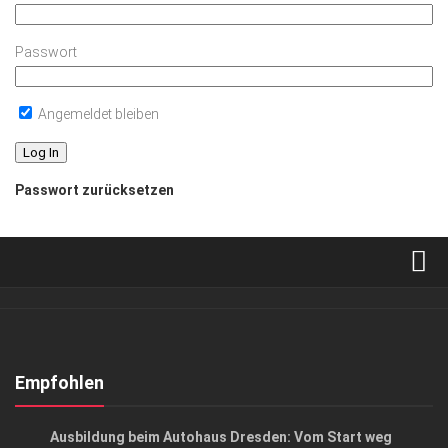
Passwort
Angemeldet bleiben
Passwort zurücksetzen
Verkaufsstellen
Abonnement
Kontakt, Impressum
Empfohlen
Datenschutzerklärung
ANZEIGE
/
GESCHÄFT
Ausbildung beim Autohaus Dresden: Vom Start weg