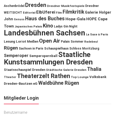
Dresden
Aschenbrödel
Dresdner Musikfestspiele
Dresdner
Filmkritik
ElbUferei
Galerie Holger
WEITSICHT
Editorial
Film
Haus des Buches
John
Hope-Gala
HOPE Cape
Genuss
Kino
Town
Ladys Gin Night
Japanisches Palais
Landesbühnen Sachsen
La Saxe à Paris
Open Air
Lesung
Loriot
Meißen
Palais Sommer
Radebeul
Rügen
Schauspielhaus
Sachsen in Paris
Schloss Moritzburg
Staatliche
Semperoper
Semperopernball
Kunstsammlungen Dresden
Thalia
Staatsschauspiel Dresden
Städtische Galerie Dresden
Theaterzelt Rathen
Volksbank
Theater
Top Lounge
Waldbühne Rügen
Dresden-Bautzen eG
Mitglieder Login
Benutzername