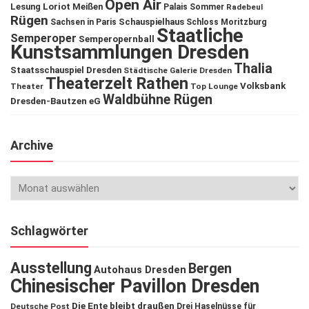
Open Air
Lesung
Loriot
Meißen
Palais Sommer
Radebeul
Rügen
Schauspielhaus
Sachsen in Paris
Schloss Moritzburg
Staatliche
Semperoper
Semperopernball
Kunstsammlungen Dresden
Thalia
Staatsschauspiel Dresden
Städtische Galerie Dresden
Theaterzelt Rathen
Volksbank
Theater
Top Lounge
Waldbühne Rügen
Dresden-Bautzen eG
Archive
Schlagwörter
Ausstellung
Bergen
Autohaus Dresden
Chinesischer Pavillon Dresden
Die Ente bleibt draußen
Deutsche Post
Drei Haselnüsse für