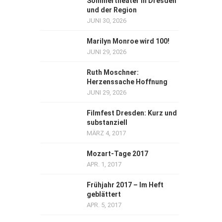
Sommertheater in Dresden
und der Region
JUNI 30, 2026
Marilyn Monroe wird 100!
JUNI 29, 2026
Ruth Moschner:
Herzenssache Hoffnung
JUNI 29, 2026
Filmfest Dresden: Kurz und
substanziell
MÄRZ 4, 2017
Mozart-Tage 2017
APR. 1, 2017
Frühjahr 2017 – Im Heft
geblättert
APR. 5, 2017