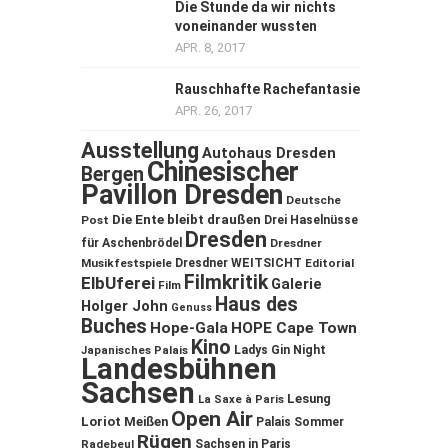
Die Stunde da wir nichts
voneinander wussten
APR. 8, 2017
Rauschhafte Rachefantasie
APR. 26, 2017
Ausstellung
Autohaus Dresden
Chinesischer
Bergen
Pavillon Dresden
Deutsche
Die Ente bleibt draußen
Post
Drei Haselnüsse
Dresden
für Aschenbrödel
Dresdner
Musikfestspiele
Dresdner WEITSICHT
Editorial
Filmkritik
ElbUferei
Galerie
Film
Haus des
Holger John
Genuss
Buches
Hope-Gala
HOPE Cape Town
Kino
Ladys Gin Night
Japanisches Palais
Landesbühnen
Sachsen
Lesung
La Saxe à Paris
Open Air
Loriot
Meißen
Palais Sommer
Rügen
Sachsen in Paris
Radebeul