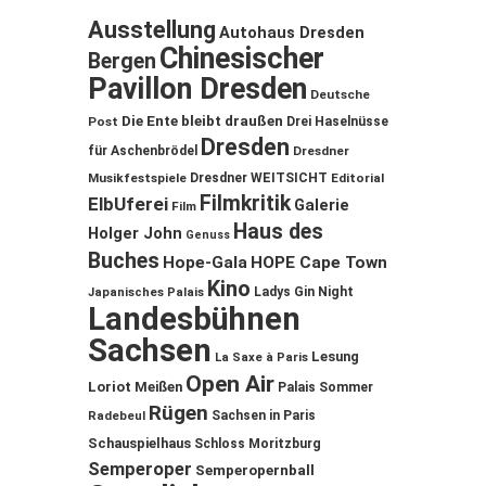
Ausstellung
Autohaus Dresden
Chinesischer
Bergen
Pavillon Dresden
Deutsche
Die Ente bleibt draußen
Post
Drei Haselnüsse
Dresden
für Aschenbrödel
Dresdner
Musikfestspiele
Dresdner WEITSICHT
Editorial
Filmkritik
ElbUferei
Galerie
Film
Haus des
Holger John
Genuss
Buches
Hope-Gala
HOPE Cape Town
Kino
Ladys Gin Night
Japanisches Palais
Landesbühnen
Sachsen
Lesung
La Saxe à Paris
Open Air
Loriot
Meißen
Palais Sommer
Rügen
Sachsen in Paris
Radebeul
Schauspielhaus
Schloss Moritzburg
Semperoper
Semperopernball