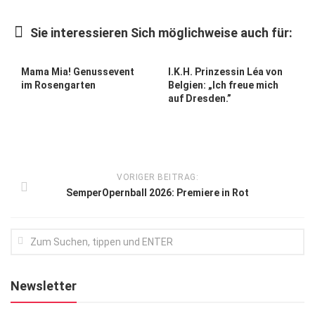
Kunst & Kultur
Sie interessieren Sich möglichweise auch für:
Lifestyle
Ausflug & Reise
Mama Mia! Genussevent
I.K.H. Prinzessin Léa von
im Rosengarten
Belgien: „Ich freue mich
Podcast
auf Dresden.”
Top Branchen
SACHSEN IN PARIS
VORIGER BEITRAG:
SemperOpernball 2026: Premiere in Rot
Newsletter