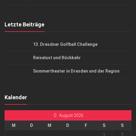
Top Gesundheitsforum Dresden / Ostsachsen
Mediadaten
Letzte Beiträge
13. Dresdner Golfball Challenge
Reiselust und Rückkehr
Sommertheater in Dresden und der Region
Kalender
August 2026
M
D
M
D
F
S
S
1
2