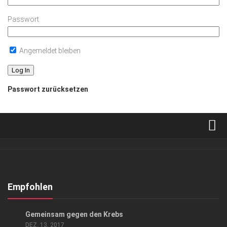
Passwort
Angemeldet bleiben
Passwort zurücksetzen
Verkaufsstellen
Abonnement
Kontakt, Impressum
Empfohlen
Datenschutzerklärung
ANZEIGE
/
EVENTS
/
GESELLSCHAFT
/
SPORT
Gemeinsam gegen den Krebs
AGB
DEZ. 13, 2017