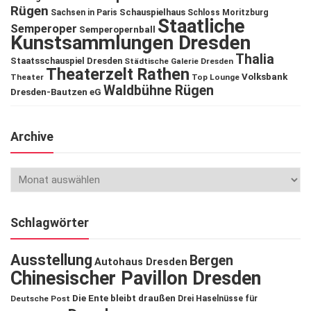
Rügen
Schauspielhaus
Sachsen in Paris
Schloss Moritzburg
Staatliche
Semperoper
Semperopernball
Kunstsammlungen Dresden
Thalia
Staatsschauspiel Dresden
Städtische Galerie Dresden
Theaterzelt Rathen
Volksbank
Theater
Top Lounge
Waldbühne Rügen
Dresden-Bautzen eG
Archive
Schlagwörter
Ausstellung
Bergen
Autohaus Dresden
Chinesischer Pavillon Dresden
Die Ente bleibt draußen
Deutsche Post
Drei Haselnüsse für