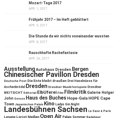
Mozart-Tage 2017
APR. 1, 2017
Frühjahr 2017 – Im Heft geblättert
APR. 5, 2017
Die Stunde da wir nichts voneinander wussten
APR. 8, 2017
Rauschhafte Rachefantasie
APR. 26, 2017
Ausstellung
Bergen
Autohaus Dresden
Chinesischer Pavillon Dresden
Die Ente bleibt draußen
Deutsche Post
Drei Haselnüsse für
Dresden
Aschenbrödel
Dresdner Musikfestspiele
Dresdner
Filmkritik
ElbUferei
Galerie Holger
WEITSICHT
Editorial
Film
Haus des Buches
John
Hope-Gala
HOPE Cape
Genuss
Kino
Town
Ladys Gin Night
Japanisches Palais
Landesbühnen Sachsen
La Saxe à Paris
Open Air
Lesung
Loriot
Meißen
Palais Sommer
Radebeul