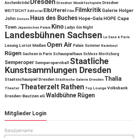
Dresden
Aschenbrödel
Dresdner Musikfestspiele
Dresdner
Filmkritik
ElbUferei
Galerie Holger
WEITSICHT
Editorial
Film
Haus des Buches
John
Hope-Gala
HOPE Cape
Genuss
Kino
Town
Ladys Gin Night
Japanisches Palais
Landesbühnen Sachsen
La Saxe à Paris
Open Air
Lesung
Loriot
Meißen
Palais Sommer
Radebeul
Rügen
Schauspielhaus
Sachsen in Paris
Schloss Moritzburg
Staatliche
Semperoper
Semperopernball
Kunstsammlungen Dresden
Thalia
Staatsschauspiel Dresden
Städtische Galerie Dresden
Theaterzelt Rathen
Volksbank
Theater
Top Lounge
Waldbühne Rügen
Dresden-Bautzen eG
Mitglieder Login
Benutzername