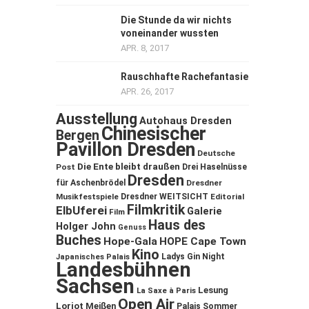
Die Stunde da wir nichts
voneinander wussten
APR. 8, 2017
Rauschhafte Rachefantasie
APR. 26, 2017
Ausstellung
Autohaus Dresden
Chinesischer
Bergen
Pavillon Dresden
Deutsche
Die Ente bleibt draußen
Post
Drei Haselnüsse
Dresden
für Aschenbrödel
Dresdner
Musikfestspiele
Dresdner WEITSICHT
Editorial
Filmkritik
ElbUferei
Galerie
Film
Haus des
Holger John
Genuss
Buches
Hope-Gala
HOPE Cape Town
Kino
Ladys Gin Night
Japanisches Palais
Landesbühnen
Sachsen
Lesung
La Saxe à Paris
Open Air
Loriot
Meißen
Palais Sommer