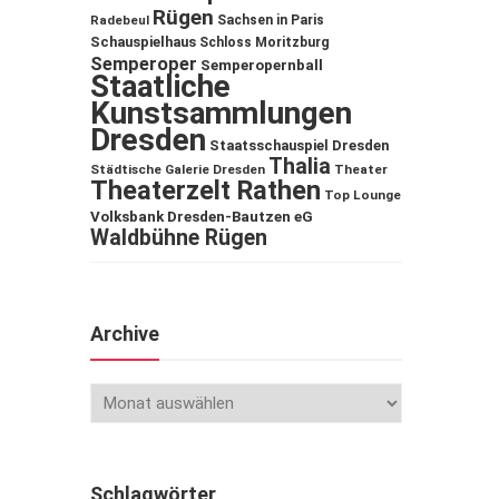
Rügen
Sachsen in Paris
Radebeul
Schauspielhaus
Schloss Moritzburg
Semperoper
Semperopernball
Staatliche
Kunstsammlungen
Dresden
Staatsschauspiel Dresden
Thalia
Städtische Galerie Dresden
Theater
Theaterzelt Rathen
Top Lounge
Volksbank Dresden-Bautzen eG
Waldbühne Rügen
Archive
Schlagwörter