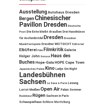
Ausstellung
Autohaus Dresden
Chinesischer
Bergen
Pavillon Dresden
Deutsche
Die Ente bleibt draußen
Post
Drei Haselnüsse
Dresden
für Aschenbrödel
Dresdner
Musikfestspiele
Dresdner WEITSICHT
Editorial
Filmkritik
ElbUferei
Galerie
Film
Haus des
Holger John
Genuss
Buches
Hope-Gala
HOPE Cape Town
Kino
Ladys Gin Night
Japanisches Palais
Landesbühnen
Sachsen
Lesung
La Saxe à Paris
Open Air
Loriot
Meißen
Palais Sommer
Rügen
Sachsen in Paris
Radebeul
Schauspielhaus
Schloss Moritzburg