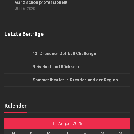
Ganz schön professionell!
AGB
JULI 6, 2020
Top Gesundheitsforum Dresden / Ostsachsen
Mediadaten
Letzte Beiträge
13. Dresdner Golfball Challenge
Reiselust und Rückkehr
Sommertheater in Dresden und der Region
Kalender
August 2026
M
D
M
D
F
S
S