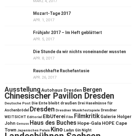
MÄRZ 4, 2017
Mozart-Tage 2017
APR. 1, 2017
Frühjahr 2017 – Im Heft geblättert
APR. 5, 2017
Die Stunde da wir nichts voneinander wussten
APR. 8, 2017
Rauschhafte Rachefantasie
APR. 26, 2017
Ausstellung
Bergen
Autohaus Dresden
Chinesischer Pavillon Dresden
Die Ente bleibt draußen
Deutsche Post
Drei Haselnüsse für
Dresden
Aschenbrödel
Dresdner Musikfestspiele
Dresdner
Filmkritik
ElbUferei
Galerie Holger
WEITSICHT
Editorial
Film
Haus des Buches
John
Hope-Gala
HOPE Cape
Genuss
Kino
Town
Ladys Gin Night
Japanisches Palais