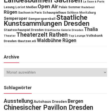
Landesbühnen Sachsen
La Saxe à Paris
Open Air
Lesung
Loriot
Meißen
Palais Sommer
Radebeul
Rügen
Schauspielhaus
Sachsen in Paris
Schloss Moritzburg
Staatliche
Semperoper
Semperopernball
Kunstsammlungen Dresden
Thalia
Staatsschauspiel Dresden
Städtische Galerie Dresden
Theaterzelt Rathen
Volksbank
Theater
Top Lounge
Waldbühne Rügen
Dresden-Bautzen eG
Archive
Schlagwörter
Ausstellung
Bergen
Autohaus Dresden
Chinesischer Pavillon Dresden