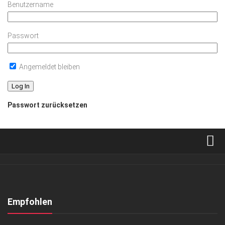
Benutzername
Passwort
Angemeldet bleiben
Passwort zurücksetzen
Verkaufsstellen
Abonnement
Kontakt, Impressum
Empfohlen
Datenschutzerklärung
ANZEIGE
/
GESUND & SCHÖN