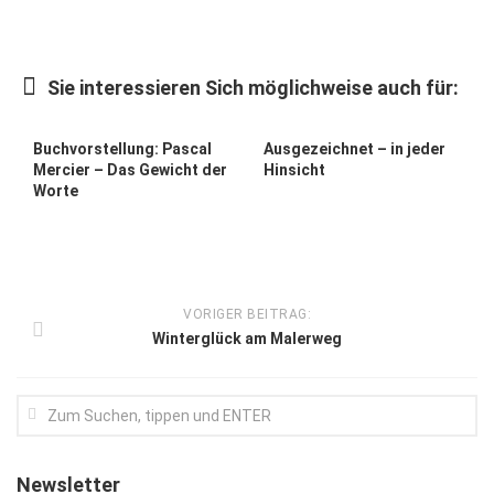
Kunst & Kultur
Lifestyle
Sie interessieren Sich möglichweise auch für:
Ausflug & Reise
Buchvorstellung: Pascal
Ausgezeichnet – in jeder
Podcast
Mercier – Das Gewicht der
Hinsicht
Worte
Top Branchen
SACHSEN IN PARIS
VORIGER BEITRAG:
Winterglück am Malerweg
Newsletter