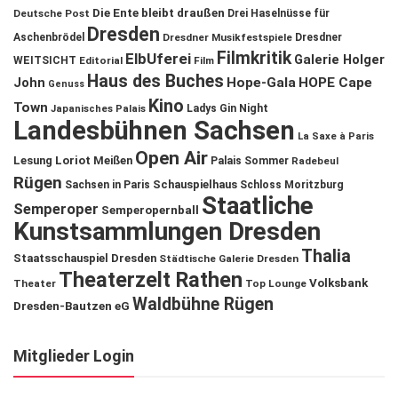
Die Ente bleibt draußen
Deutsche Post
Drei Haselnüsse für
Dresden
Aschenbrödel
Dresdner Musikfestspiele
Dresdner
Filmkritik
ElbUferei
Galerie Holger
WEITSICHT
Editorial
Film
Haus des Buches
John
Hope-Gala
HOPE Cape
Genuss
Kino
Town
Ladys Gin Night
Japanisches Palais
Landesbühnen Sachsen
La Saxe à Paris
Open Air
Lesung
Loriot
Meißen
Palais Sommer
Radebeul
Rügen
Schauspielhaus
Sachsen in Paris
Schloss Moritzburg
Staatliche
Semperoper
Semperopernball
Kunstsammlungen Dresden
Thalia
Staatsschauspiel Dresden
Städtische Galerie Dresden
Theaterzelt Rathen
Volksbank
Theater
Top Lounge
Waldbühne Rügen
Dresden-Bautzen eG
Mitglieder Login