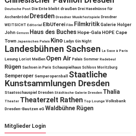
Chinesischer Pavillon Dresden
Die Ente bleibt draußen
Deutsche Post
Drei Haselnüsse für
Dresden
Aschenbrödel
Dresdner Musikfestspiele
Dresdner
Filmkritik
ElbUferei
Galerie Holger
WEITSICHT
Editorial
Film
Haus des Buches
John
Hope-Gala
HOPE Cape
Genuss
Kino
Town
Ladys Gin Night
Japanisches Palais
Landesbühnen Sachsen
La Saxe à Paris
Open Air
Lesung
Loriot
Meißen
Palais Sommer
Radebeul
Rügen
Schauspielhaus
Sachsen in Paris
Schloss Moritzburg
Staatliche
Semperoper
Semperopernball
Kunstsammlungen Dresden
Thalia
Staatsschauspiel Dresden
Städtische Galerie Dresden
Theaterzelt Rathen
Volksbank
Theater
Top Lounge
Waldbühne Rügen
Dresden-Bautzen eG
Mitglieder Login