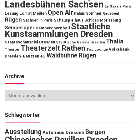
Landesbühnen Sachsen
La Saxe à Paris
Open Air
Lesung
Loriot
Meißen
Palais Sommer
Radebeul
Rügen
Schauspielhaus
Sachsen in Paris
Schloss Moritzburg
Staatliche
Semperoper
Semperopernball
Kunstsammlungen Dresden
Thalia
Staatsschauspiel Dresden
Städtische Galerie Dresden
Theaterzelt Rathen
Volksbank
Theater
Top Lounge
Waldbühne Rügen
Dresden-Bautzen eG
Archive
Schlagwörter
Ausstellung
Bergen
Autohaus Dresden