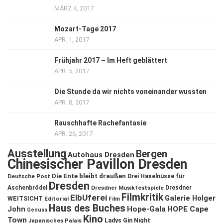
MÄRZ 4, 2017
Mozart-Tage 2017
APR. 1, 2017
Frühjahr 2017 – Im Heft geblättert
APR. 5, 2017
Die Stunde da wir nichts voneinander wussten
APR. 8, 2017
Rauschhafte Rachefantasie
APR. 26, 2017
Ausstellung
Bergen
Autohaus Dresden
Chinesischer Pavillon Dresden
Die Ente bleibt draußen
Deutsche Post
Drei Haselnüsse für
Dresden
Aschenbrödel
Dresdner Musikfestspiele
Dresdner
Filmkritik
ElbUferei
Galerie Holger
WEITSICHT
Editorial
Film
Haus des Buches
John
Hope-Gala
HOPE Cape
Genuss
Kino
Town
Ladys Gin Night
Japanisches Palais