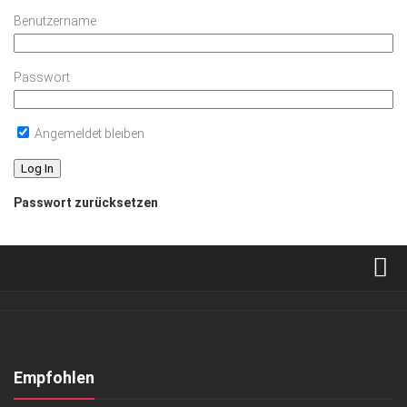
Benutzername
Passwort
Angemeldet bleiben
Passwort zurücksetzen
Verkaufsstellen
Abonnement
Kontakt, Impressum
Empfohlen