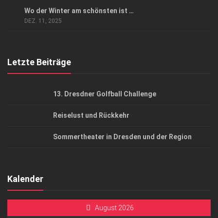
Datenschutzerklärung
AUSFLUG & REISE
Wo der Winter am schönsten ist …
AGB
DEZ. 11, 2025
Top Gesundheitsforum Dresden / Ostsachsen
Mediadaten
Letzte Beiträge
13. Dresdner Golfball Challenge
Reiselust und Rückkehr
Sommertheater in Dresden und der Region
Kalender
August 2026