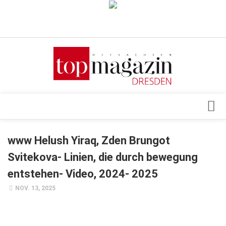
Verkaufsstellen
Abonnement
Kontakt, Impressum
Datenschutzerklärung
AGB
Architektur & Design
www Helush Yiraq, Zden Brungot
Top Gesundheitsforum Dresden / Ostsachsen
Events
Svitekova- Linien, die durch bewegung
Mediadaten
Genuss
entstehen- Video, 2024- 2025
Geschäft
NOV. 13, 2025
gesund & schön
Gesellschaft