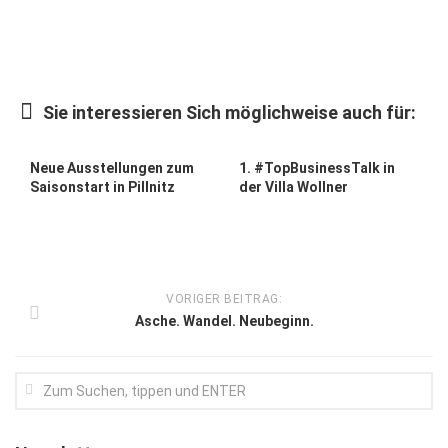
Kunst & Kultur
Lifestyle
Ausflug & Reise
Sie interessieren Sich möglichweise auch für:
Podcast
Neue Ausstellungen zum
1. #TopBusinessTalk in
Top Branchen
Saisonstart in Pillnitz
der Villa Wollner
SACHSEN IN PARIS
VORIGER BEITRAG:
Asche. Wandel. Neubeginn.