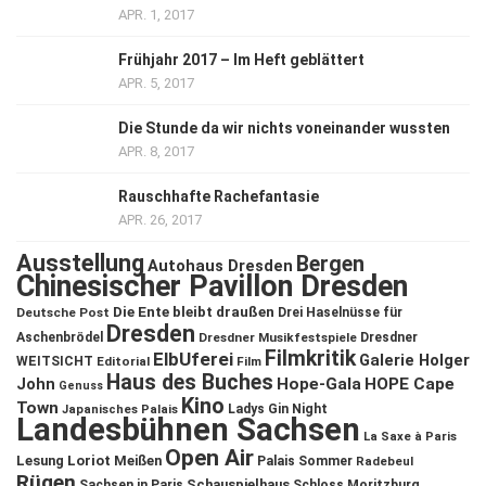
APR. 1, 2017
Frühjahr 2017 – Im Heft geblättert
APR. 5, 2017
Die Stunde da wir nichts voneinander wussten
APR. 8, 2017
Rauschhafte Rachefantasie
APR. 26, 2017
Ausstellung
Bergen
Autohaus Dresden
Chinesischer Pavillon Dresden
Die Ente bleibt draußen
Deutsche Post
Drei Haselnüsse für
Dresden
Aschenbrödel
Dresdner Musikfestspiele
Dresdner
Filmkritik
ElbUferei
Galerie Holger
WEITSICHT
Editorial
Film
Haus des Buches
John
Hope-Gala
HOPE Cape
Genuss
Kino
Town
Ladys Gin Night
Japanisches Palais
Landesbühnen Sachsen
La Saxe à Paris
Open Air
Lesung
Loriot
Meißen
Palais Sommer
Radebeul
Rügen
Schauspielhaus
Sachsen in Paris
Schloss Moritzburg