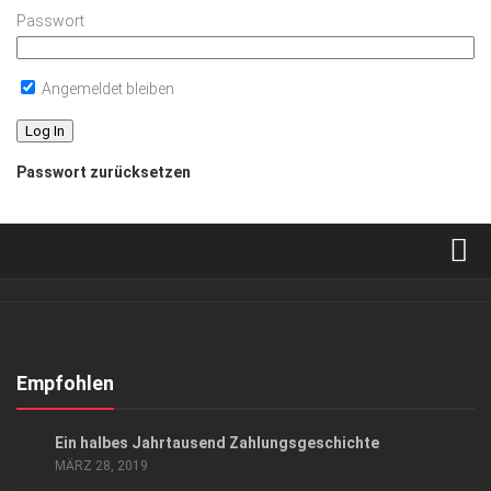
Passwort
Angemeldet bleiben
Passwort zurücksetzen
Verkaufsstellen
Abonnement
Kontakt, Impressum
Empfohlen
Datenschutzerklärung
KUNST & KULTUR
Ein halbes Jahrtausend Zahlungsgeschichte
AGB
MÄRZ 28, 2019