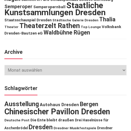
Staatliche
Semperoper
Semperopernball
Kunstsammlungen Dresden
Thalia
Staatsschauspiel Dresden
Städtische Galerie Dresden
Theaterzelt Rathen
Volksbank
Theater
Top Lounge
Waldbühne Rügen
Dresden-Bautzen eG
Archive
Schlagwörter
Ausstellung
Bergen
Autohaus Dresden
Chinesischer Pavillon Dresden
Die Ente bleibt draußen
Deutsche Post
Drei Haselnüsse für
Dresden
Aschenbrödel
Dresdner Musikfestspiele
Dresdner