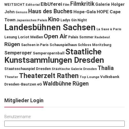
Filmkritik
ElbUferei
Galerie Holger
WEITSICHT
Editorial
Film
Haus des Buches
John
Hope-Gala
HOPE Cape
Genuss
Kino
Town
Ladys Gin Night
Japanisches Palais
Landesbühnen Sachsen
La Saxe à Paris
Open Air
Lesung
Loriot
Meißen
Palais Sommer
Radebeul
Rügen
Schauspielhaus
Sachsen in Paris
Schloss Moritzburg
Staatliche
Semperoper
Semperopernball
Kunstsammlungen Dresden
Thalia
Staatsschauspiel Dresden
Städtische Galerie Dresden
Theaterzelt Rathen
Volksbank
Theater
Top Lounge
Waldbühne Rügen
Dresden-Bautzen eG
Mitglieder Login
Benutzername