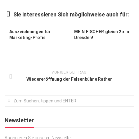
Kunst & Kultur
Sie interessieren Sich möglichweise auch für:
Lifestyle
Ausflug & Reise
Auszeichnungen für
MEIN FISCHER gleich 2 x in
Marketing-Profis
Dresden!
Podcast
Top Branchen
SACHSEN IN PARIS
VORIGER BEITRAG:
Wiedereröffnung der Felsenbühne Rathen
Newsletter
Abonnieren Sie unseren Newsletter