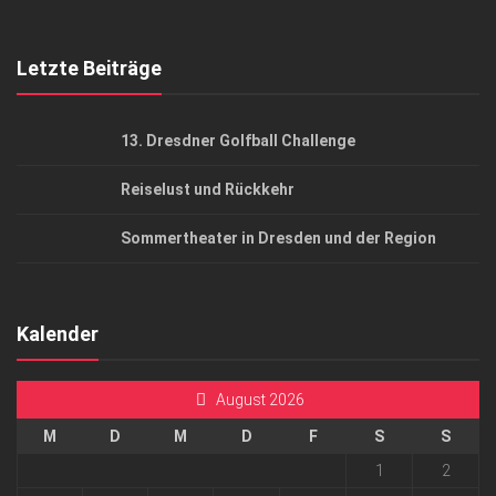
Top Gesundheitsforum Dresden / Ostsachsen
Mediadaten
Letzte Beiträge
13. Dresdner Golfball Challenge
Reiselust und Rückkehr
Sommertheater in Dresden und der Region
Kalender
August 2026
M
D
M
D
F
S
S
1
2