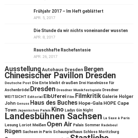
Frühjahr 2017 – Im Heft geblättert
APR. 5, 2017
Die Stunde da wir nichts voneinander wussten
APR. 8, 2017
Rauschhafte Rachefantasie
APR. 26, 2017
Ausstellung
Bergen
Autohaus Dresden
Chinesischer Pavillon Dresden
Die Ente bleibt draußen
Deutsche Post
Drei Haselnüsse für
Dresden
Aschenbrödel
Dresdner Musikfestspiele
Dresdner
Filmkritik
ElbUferei
Galerie Holger
WEITSICHT
Editorial
Film
Haus des Buches
John
Hope-Gala
HOPE Cape
Genuss
Kino
Town
Ladys Gin Night
Japanisches Palais
Landesbühnen Sachsen
La Saxe à Paris
Open Air
Lesung
Loriot
Meißen
Palais Sommer
Radebeul
Rügen
Schauspielhaus
Sachsen in Paris
Schloss Moritzburg
Staatliche