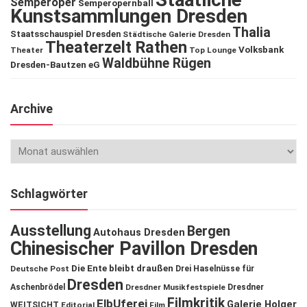
Semperoper
Semperopernball
Kunstsammlungen Dresden
Thalia
Staatsschauspiel Dresden
Städtische Galerie Dresden
Theaterzelt Rathen
Volksbank
Theater
Top Lounge
Waldbühne Rügen
Dresden-Bautzen eG
Archive
Schlagwörter
Ausstellung
Bergen
Autohaus Dresden
Chinesischer Pavillon Dresden
Die Ente bleibt draußen
Deutsche Post
Drei Haselnüsse für
Dresden
Aschenbrödel
Dresdner Musikfestspiele
Dresdner
Filmkritik
ElbUferei
Galerie Holger
WEITSICHT
Editorial
Film