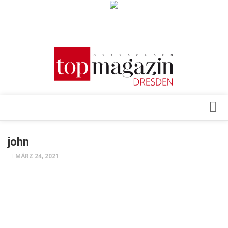
Verkaufsstellen
Abonnement
Kontakt, Impressum
Datenschutzerklärung
AGB
Architektur & Design
john
Top Gesundheitsforum Dresden / Ostsachsen
Events
MÄRZ 24, 2021
Mediadaten
Genuss
Geschäft
gesund & schön
Gesellschaft