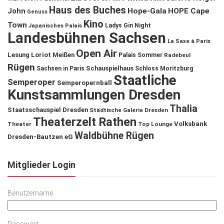
Haus des Buches
John
Hope-Gala
HOPE Cape
Genuss
Kino
Town
Ladys Gin Night
Japanisches Palais
Landesbühnen Sachsen
La Saxe à Paris
Open Air
Lesung
Loriot
Meißen
Palais Sommer
Radebeul
Rügen
Schauspielhaus
Sachsen in Paris
Schloss Moritzburg
Staatliche
Semperoper
Semperopernball
Kunstsammlungen Dresden
Thalia
Staatsschauspiel Dresden
Städtische Galerie Dresden
Theaterzelt Rathen
Volksbank
Theater
Top Lounge
Waldbühne Rügen
Dresden-Bautzen eG
Mitglieder Login
Benutzername