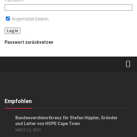
Passwort
Angemeldet bleiben
Passwort zurücksetzen
Verkaufsstellen
Abonnement
Kontakt, Impressum
Empfohlen
Datenschutzerklärung
CHARITY
/
GESELLSCHAFT
Bundesverdienstkreuz für Stefan Hippler, Gründer
AGB
und Leiter von HOPE Cape Town
MÄRZ 23, 2021
Top Gesundheitsforum Dresden / Ostsachsen