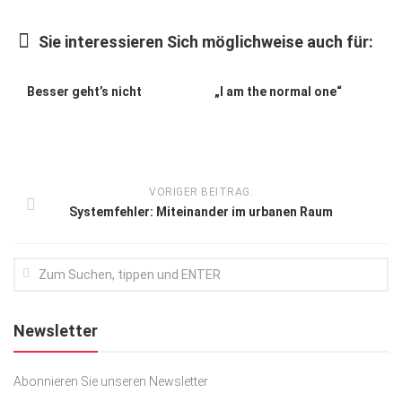
Kunst & Kultur
Sie interessieren Sich möglichweise auch für:
Lifestyle
Ausflug & Reise
Besser geht’s nicht
„I am the normal one“
Podcast
Top Branchen
SACHSEN IN PARIS
VORIGER BEITRAG:
Systemfehler: Miteinander im urbanen Raum
Newsletter
Abonnieren Sie unseren Newsletter