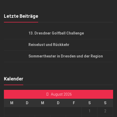
Mediadaten
Letzte Beiträge
13. Dresdner Golfball Challenge
Reiselust und Rückkehr
Sommertheater in Dresden und der Region
Kalender
August 2026
M
D
M
D
F
S
S
1
2