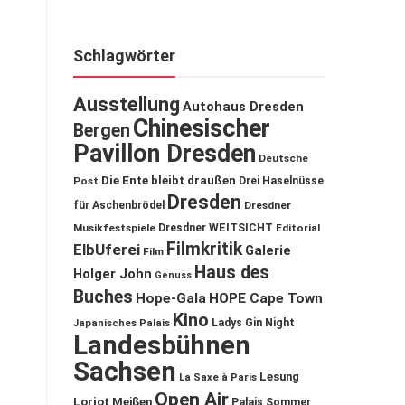
Schlagwörter
Ausstellung
Autohaus Dresden
Chinesischer
Bergen
Pavillon Dresden
Deutsche
Die Ente bleibt draußen
Post
Drei Haselnüsse
Dresden
für Aschenbrödel
Dresdner
Musikfestspiele
Dresdner WEITSICHT
Editorial
Filmkritik
ElbUferei
Galerie
Film
Haus des
Holger John
Genuss
Buches
Hope-Gala
HOPE Cape Town
Kino
Ladys Gin Night
Japanisches Palais
Landesbühnen
Sachsen
Lesung
La Saxe à Paris
Open Air
Loriot
Meißen
Palais Sommer