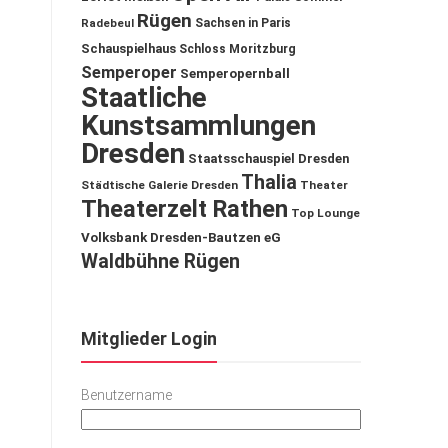
Rügen
Sachsen in Paris
Radebeul
Schauspielhaus
Schloss Moritzburg
Semperoper
Semperopernball
Staatliche
Kunstsammlungen
Dresden
Staatsschauspiel Dresden
Thalia
Städtische Galerie Dresden
Theater
Theaterzelt Rathen
Top Lounge
Volksbank Dresden-Bautzen eG
Waldbühne Rügen
Mitglieder Login
Benutzername