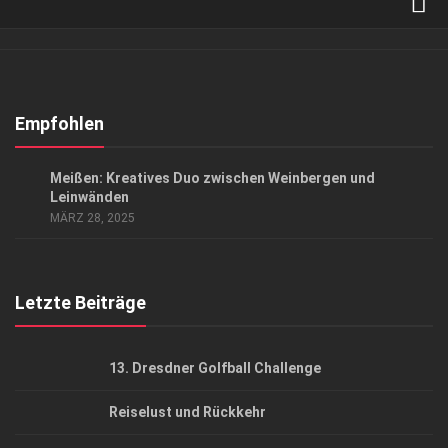
Verkaufsstellen
Abonnement
Kontakt, Impressum
Empfohlen
Datenschutzerklärung
GESELLSCHAFT
/
KUNST & KULTUR
/
LIFESTYLE
Meißen: Kreatives Duo zwischen Weinbergen und
AGB
Leinwänden
MÄRZ 28, 2025
Top Gesundheitsforum Dresden / Ostsachsen
Mediadaten
Letzte Beiträge
13. Dresdner Golfball Challenge
Reiselust und Rückkehr