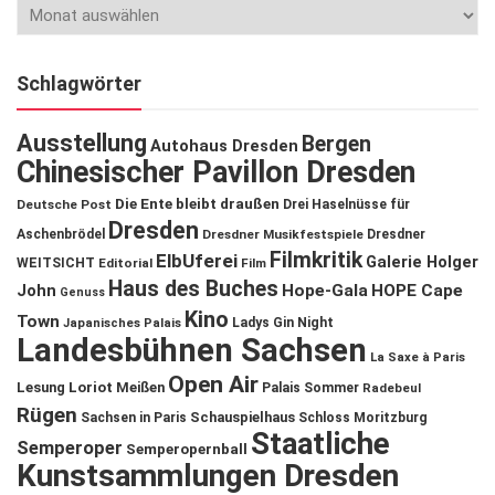
Schlagwörter
Ausstellung
Bergen
Autohaus Dresden
Chinesischer Pavillon Dresden
Die Ente bleibt draußen
Deutsche Post
Drei Haselnüsse für
Dresden
Aschenbrödel
Dresdner Musikfestspiele
Dresdner
Filmkritik
ElbUferei
Galerie Holger
WEITSICHT
Editorial
Film
Haus des Buches
John
Hope-Gala
HOPE Cape
Genuss
Kino
Town
Ladys Gin Night
Japanisches Palais
Landesbühnen Sachsen
La Saxe à Paris
Open Air
Lesung
Loriot
Meißen
Palais Sommer
Radebeul
Rügen
Schauspielhaus
Sachsen in Paris
Schloss Moritzburg
Staatliche
Semperoper
Semperopernball
Kunstsammlungen Dresden