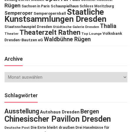
Rügen
Schauspielhaus
Sachsen in Paris
Schloss Moritzburg
Staatliche
Semperoper
Semperopernball
Kunstsammlungen Dresden
Thalia
Staatsschauspiel Dresden
Städtische Galerie Dresden
Theaterzelt Rathen
Volksbank
Theater
Top Lounge
Waldbühne Rügen
Dresden-Bautzen eG
Archive
Schlagwörter
Ausstellung
Bergen
Autohaus Dresden
Chinesischer Pavillon Dresden
Die Ente bleibt draußen
Deutsche Post
Drei Haselnüsse für