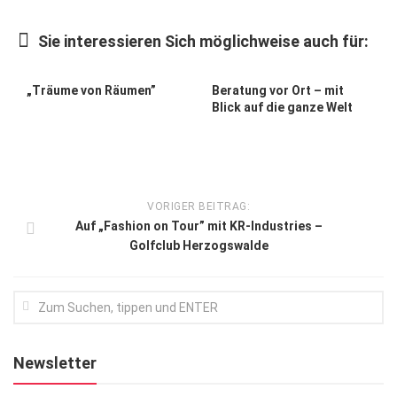
Kunst & Kultur
Sie interessieren Sich möglichweise auch für:
Lifestyle
Ausflug & Reise
„Träume von Räumen”
Beratung vor Ort – mit
Blick auf die ganze Welt
Podcast
Top Branchen
SACHSEN IN PARIS
VORIGER BEITRAG:
Auf „Fashion on Tour” mit KR-Industries –
Golfclub Herzogswalde
Newsletter