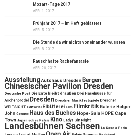
Mozart-Tage 2017
APR. 1, 2017
Frühjahr 2017 – Im Heft geblättert
APR. 5, 2017
Die Stunde da wir nichts voneinander wussten
APR. 8, 2017
Rauschhafte Rachefantasie
APR. 26, 2017
Ausstellung
Bergen
Autohaus Dresden
Chinesischer Pavillon Dresden
Die Ente bleibt draußen
Deutsche Post
Drei Haselnüsse für
Dresden
Aschenbrödel
Dresdner Musikfestspiele
Dresdner
Filmkritik
ElbUferei
Galerie Holger
WEITSICHT
Editorial
Film
Haus des Buches
John
Hope-Gala
HOPE Cape
Genuss
Kino
Town
Ladys Gin Night
Japanisches Palais
Landesbühnen Sachsen
La Saxe à Paris
Open Air
Lesung
Loriot
Meißen
Palais Sommer
Radebeul