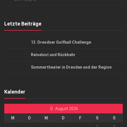
Top Gesundheitsforum Dresden / Ostsachsen
Mediadaten
Letzte Beiträge
13. Dresdner Golfball Challenge
Reiselust und Rückkehr
Sommertheater in Dresden und der Region
Kalender
August 2026
M
D
M
D
F
S
S
1
2