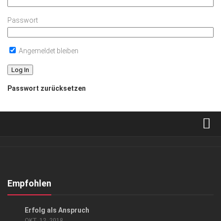
Passwort
Angemeldet bleiben
Passwort zurücksetzen
Verkaufsstellen
Abonnement
Kontakt, Impressum
Empfohlen
Datenschutzerklärung
ANZEIGE
/
GESCHÄFT
/
GESELLSCHAFT
/
SPORT
Erfolg als Anspruch
AGB
OKT. 12, 2018