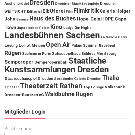
Dresden
Aschenbrödel
Dresdner Musikfestspiele
Dresdner
Filmkritik
ElbUferei
Galerie Holger
WEITSICHT
Editorial
Film
Haus des Buches
John
Hope-Gala
HOPE Cape
Genuss
Kino
Town
Ladys Gin Night
Japanisches Palais
Landesbühnen Sachsen
La Saxe à Paris
Open Air
Lesung
Loriot
Meißen
Palais Sommer
Radebeul
Rügen
Schauspielhaus
Sachsen in Paris
Schloss Moritzburg
Staatliche
Semperoper
Semperopernball
Kunstsammlungen Dresden
Thalia
Staatsschauspiel Dresden
Städtische Galerie Dresden
Theaterzelt Rathen
Volksbank
Theater
Top Lounge
Waldbühne Rügen
Dresden-Bautzen eG
Mitglieder Login
Benutzername