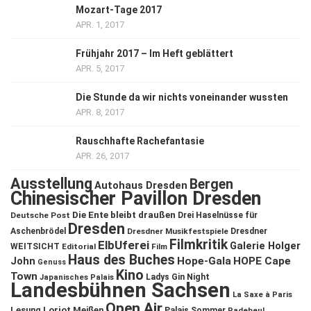
Mozart-Tage 2017
APR. 1, 2017
Frühjahr 2017 – Im Heft geblättert
APR. 5, 2017
Die Stunde da wir nichts voneinander wussten
APR. 8, 2017
Rauschhafte Rachefantasie
APR. 26, 2017
Ausstellung
Bergen
Autohaus Dresden
Chinesischer Pavillon Dresden
Die Ente bleibt draußen
Deutsche Post
Drei Haselnüsse für
Dresden
Aschenbrödel
Dresdner Musikfestspiele
Dresdner
Filmkritik
ElbUferei
Galerie Holger
WEITSICHT
Editorial
Film
Haus des Buches
John
Hope-Gala
HOPE Cape
Genuss
Kino
Town
Ladys Gin Night
Japanisches Palais
Landesbühnen Sachsen
La Saxe à Paris
Open Air
Lesung
Loriot
Meißen
Palais Sommer
Radebeul