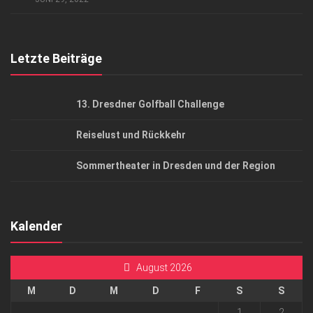
Top Gesundheitsforum Dresden / Ostsachsen
Mediadaten
Letzte Beiträge
13. Dresdner Golfball Challenge
Reiselust und Rückkehr
Sommertheater in Dresden und der Region
Kalender
August 2026
M
D
M
D
F
S
S
1
2