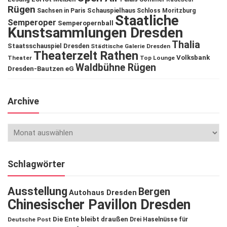
Rügen
Schauspielhaus
Sachsen in Paris
Schloss Moritzburg
Staatliche
Semperoper
Semperopernball
Kunstsammlungen Dresden
Thalia
Staatsschauspiel Dresden
Städtische Galerie Dresden
Theaterzelt Rathen
Volksbank
Theater
Top Lounge
Waldbühne Rügen
Dresden-Bautzen eG
Archive
Schlagwörter
Ausstellung
Bergen
Autohaus Dresden
Chinesischer Pavillon Dresden
Die Ente bleibt draußen
Deutsche Post
Drei Haselnüsse für