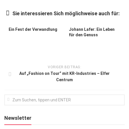
Kunst & Kultur
Sie interessieren Sich möglichweise auch für:
Lifestyle
Ausflug & Reise
Ein Fest der Verwandlung
Johann Lafer: Ein Leben
für den Genuss
Podcast
Top Branchen
SACHSEN IN PARIS
VORIGER BEITRAG:
Auf „Fashion on Tour” mit KR-Industries – Elfer
Centrum
Newsletter