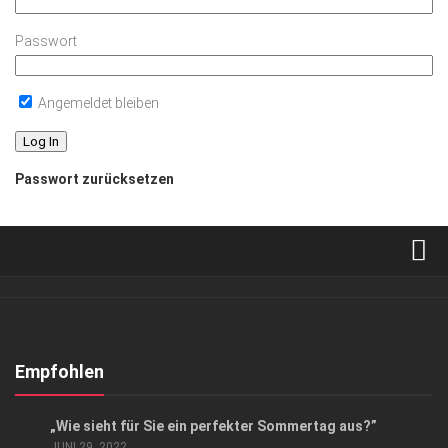
Passwort
Angemeldet bleiben
Passwort zurücksetzen
Verkaufsstellen
Abonnement
Kontakt, Impressum
Empfohlen
Datenschutzerklärung
LIFESTYLE
„Wie sieht für Sie ein perfekter Sommertag aus?”
AGB
JUNI 29, 2022