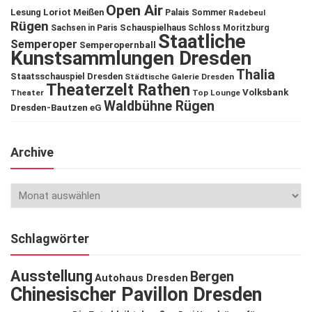
Open Air
Lesung
Loriot
Meißen
Palais Sommer
Radebeul
Rügen
Schauspielhaus
Sachsen in Paris
Schloss Moritzburg
Staatliche
Semperoper
Semperopernball
Kunstsammlungen Dresden
Thalia
Staatsschauspiel Dresden
Städtische Galerie Dresden
Theaterzelt Rathen
Volksbank
Theater
Top Lounge
Waldbühne Rügen
Dresden-Bautzen eG
Archive
Schlagwörter
Ausstellung
Bergen
Autohaus Dresden
Chinesischer Pavillon Dresden