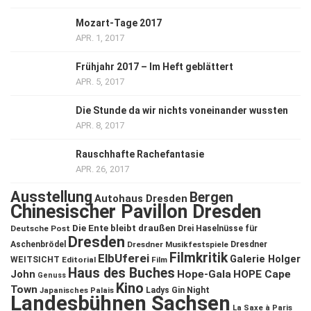
Mozart-Tage 2017
APR. 1, 2017
Frühjahr 2017 – Im Heft geblättert
APR. 5, 2017
Die Stunde da wir nichts voneinander wussten
APR. 8, 2017
Rauschhafte Rachefantasie
APR. 26, 2017
Ausstellung
Bergen
Autohaus Dresden
Chinesischer Pavillon Dresden
Die Ente bleibt draußen
Deutsche Post
Drei Haselnüsse für
Dresden
Aschenbrödel
Dresdner Musikfestspiele
Dresdner
Filmkritik
ElbUferei
Galerie Holger
WEITSICHT
Editorial
Film
Haus des Buches
John
Hope-Gala
HOPE Cape
Genuss
Kino
Town
Ladys Gin Night
Japanisches Palais
Landesbühnen Sachsen
La Saxe à Paris