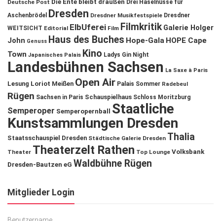
Die Ente bleibt draußen
Deutsche Post
Drei Haselnüsse für
Dresden
Aschenbrödel
Dresdner Musikfestspiele
Dresdner
Filmkritik
ElbUferei
Galerie Holger
WEITSICHT
Editorial
Film
Haus des Buches
John
Hope-Gala
HOPE Cape
Genuss
Kino
Town
Ladys Gin Night
Japanisches Palais
Landesbühnen Sachsen
La Saxe à Paris
Open Air
Lesung
Loriot
Meißen
Palais Sommer
Radebeul
Rügen
Schauspielhaus
Sachsen in Paris
Schloss Moritzburg
Staatliche
Semperoper
Semperopernball
Kunstsammlungen Dresden
Thalia
Staatsschauspiel Dresden
Städtische Galerie Dresden
Theaterzelt Rathen
Volksbank
Theater
Top Lounge
Waldbühne Rügen
Dresden-Bautzen eG
Mitglieder Login
Benutzername