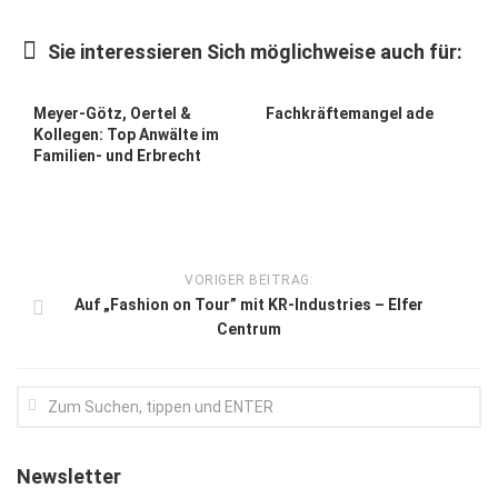
Kunst & Kultur
Sie interessieren Sich möglichweise auch für:
Lifestyle
Ausflug & Reise
Meyer-Götz, Oertel &
Fachkräftemangel ade
Kollegen: Top Anwälte im
Podcast
Familien- und Erbrecht
Top Branchen
SACHSEN IN PARIS
VORIGER BEITRAG:
Auf „Fashion on Tour” mit KR-Industries – Elfer
Centrum
Newsletter