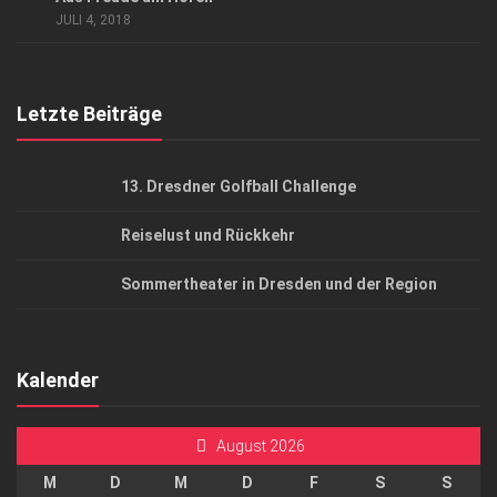
AGB
JULI 4, 2018
Top Gesundheitsforum Dresden / Ostsachsen
Mediadaten
Letzte Beiträge
13. Dresdner Golfball Challenge
Reiselust und Rückkehr
Sommertheater in Dresden und der Region
Kalender
August 2026
M
D
M
D
F
S
S