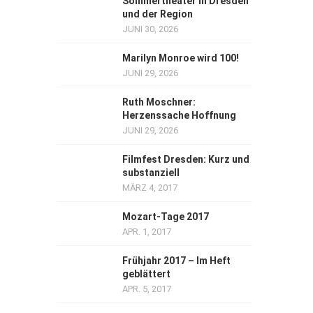
Sommertheater in Dresden
und der Region
JUNI 30, 2026
Marilyn Monroe wird 100!
JUNI 29, 2026
Ruth Moschner:
Herzenssache Hoffnung
JUNI 29, 2026
Filmfest Dresden: Kurz und
substanziell
MÄRZ 4, 2017
Mozart-Tage 2017
APR. 1, 2017
Frühjahr 2017 – Im Heft
geblättert
APR. 5, 2017