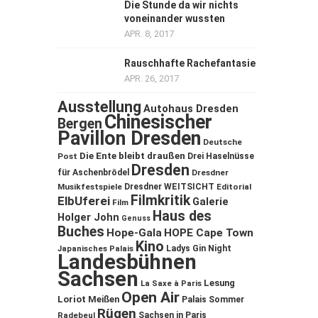
Die Stunde da wir nichts
voneinander wussten
APR. 8, 2017
Rauschhafte Rachefantasie
APR. 26, 2017
Ausstellung
Autohaus Dresden
Chinesischer
Bergen
Pavillon Dresden
Deutsche
Die Ente bleibt draußen
Post
Drei Haselnüsse
Dresden
für Aschenbrödel
Dresdner
Musikfestspiele
Dresdner WEITSICHT
Editorial
Filmkritik
ElbUferei
Galerie
Film
Haus des
Holger John
Genuss
Buches
Hope-Gala
HOPE Cape Town
Kino
Ladys Gin Night
Japanisches Palais
Landesbühnen
Sachsen
Lesung
La Saxe à Paris
Open Air
Loriot
Meißen
Palais Sommer
Rügen
Sachsen in Paris
Radebeul