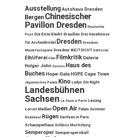
Ausstellung
Autohaus Dresden
Chinesischer
Bergen
Pavillon Dresden
Deutsche
Die Ente bleibt draußen
Post
Drei Haselnüsse
Dresden
für Aschenbrödel
Dresdner
Musikfestspiele
Dresdner WEITSICHT
Editorial
Filmkritik
ElbUferei
Galerie
Film
Haus des
Holger John
Genuss
Buches
Hope-Gala
HOPE Cape Town
Kino
Ladys Gin Night
Japanisches Palais
Landesbühnen
Sachsen
Lesung
La Saxe à Paris
Open Air
Loriot
Meißen
Palais Sommer
Rügen
Sachsen in Paris
Radebeul
Schauspielhaus
Schloss Moritzburg
Semperoper
Semperopernball