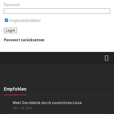
Passwort
Angemeldet bleiben
Passwort zurücksetzen
Verkaufsstellen
Abonnement
Kontakt, Impressum
Empfohlen
Datenschutzerklärung
ANZEIGE
Mehr Durchblick durch zusätzliche Linse
AGB
OKT. 14, 2021