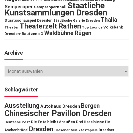
Staatliche
Semperoper
Semperopernball
Kunstsammlungen Dresden
Thalia
Staatsschauspiel Dresden
Städtische Galerie Dresden
Theaterzelt Rathen
Volksbank
Theater
Top Lounge
Waldbühne Rügen
Dresden-Bautzen eG
Archive
Schlagwörter
Ausstellung
Bergen
Autohaus Dresden
Chinesischer Pavillon Dresden
Die Ente bleibt draußen
Deutsche Post
Drei Haselnüsse für
Dresden
Aschenbrödel
Dresdner Musikfestspiele
Dresdner