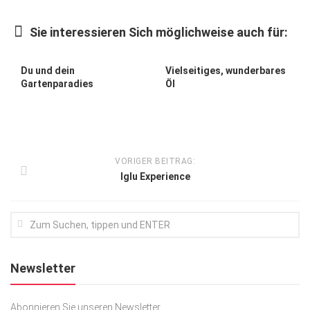
Kunst & Kultur
Sie interessieren Sich möglichweise auch für:
Lifestyle
Ausflug & Reise
Du und dein
Vielseitiges, wunderbares
Gartenparadies
Öl
Podcast
Top Branchen
SACHSEN IN PARIS
VORIGER BEITRAG:
Iglu Experience
Newsletter
Abonnieren Sie unseren Newsletter