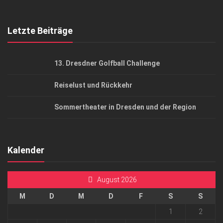
Top Gesundheitsforum Dresden / Ostsachsen
Mediadaten
Letzte Beiträge
13. Dresdner Golfball Challenge
Reiselust und Rückkehr
Sommertheater in Dresden und der Region
Kalender
August 2026
M
D
M
D
F
S
S
1
2