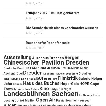
APR. 1, 2017
Frühjahr 2017 – Im Heft geblättert
APR. 5, 2017
Die Stunde da wir nichts voneinander wussten
APR. 8, 2017
Rauschhafte Rachefantasie
APR. 26, 2017
Ausstellung
Bergen
Autohaus Dresden
Chinesischer Pavillon Dresden
Die Ente bleibt draußen
Deutsche Post
Drei Haselnüsse für
Dresden
Aschenbrödel
Dresdner Musikfestspiele
Dresdner
Filmkritik
ElbUferei
Galerie Holger
WEITSICHT
Editorial
Film
Haus des Buches
John
Hope-Gala
HOPE Cape
Genuss
Kino
Town
Ladys Gin Night
Japanisches Palais
Landesbühnen Sachsen
La Saxe à Paris
Open Air
Lesung
Loriot
Meißen
Palais Sommer
Radebeul
Rügen
Schauspielhaus
Sachsen in Paris
Schloss Moritzburg