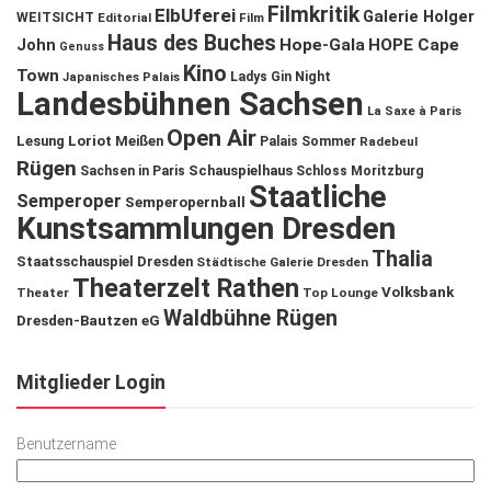
Filmkritik
ElbUferei
Galerie Holger
WEITSICHT
Editorial
Film
Haus des Buches
John
Hope-Gala
HOPE Cape
Genuss
Kino
Town
Ladys Gin Night
Japanisches Palais
Landesbühnen Sachsen
La Saxe à Paris
Open Air
Lesung
Loriot
Meißen
Palais Sommer
Radebeul
Rügen
Schauspielhaus
Sachsen in Paris
Schloss Moritzburg
Staatliche
Semperoper
Semperopernball
Kunstsammlungen Dresden
Thalia
Staatsschauspiel Dresden
Städtische Galerie Dresden
Theaterzelt Rathen
Volksbank
Theater
Top Lounge
Waldbühne Rügen
Dresden-Bautzen eG
Mitglieder Login
Benutzername