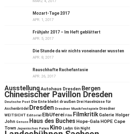
MÄRZ 4, 2017
Mozart-Tage 2017
APR. 1, 2017
Frühjahr 2017 – Im Heft geblättert
APR. 5, 2017
Die Stunde da wir nichts voneinander wussten
APR. 8, 2017
Rauschhafte Rachefantasie
APR. 26, 2017
Ausstellung
Bergen
Autohaus Dresden
Chinesischer Pavillon Dresden
Die Ente bleibt draußen
Deutsche Post
Drei Haselnüsse für
Dresden
Aschenbrödel
Dresdner Musikfestspiele
Dresdner
Filmkritik
ElbUferei
Galerie Holger
WEITSICHT
Editorial
Film
Haus des Buches
John
Hope-Gala
HOPE Cape
Genuss
Kino
Town
Ladys Gin Night
Japanisches Palais