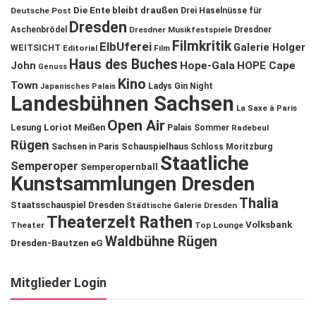
Die Ente bleibt draußen
Deutsche Post
Drei Haselnüsse für
Dresden
Aschenbrödel
Dresdner Musikfestspiele
Dresdner
Filmkritik
ElbUferei
Galerie Holger
WEITSICHT
Editorial
Film
Haus des Buches
John
Hope-Gala
HOPE Cape
Genuss
Kino
Town
Ladys Gin Night
Japanisches Palais
Landesbühnen Sachsen
La Saxe à Paris
Open Air
Lesung
Loriot
Meißen
Palais Sommer
Radebeul
Rügen
Schauspielhaus
Sachsen in Paris
Schloss Moritzburg
Staatliche
Semperoper
Semperopernball
Kunstsammlungen Dresden
Thalia
Staatsschauspiel Dresden
Städtische Galerie Dresden
Theaterzelt Rathen
Volksbank
Theater
Top Lounge
Waldbühne Rügen
Dresden-Bautzen eG
Mitglieder Login