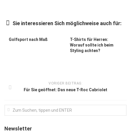
Kunst & Kultur
Lifestyle
Sie interessieren Sich möglichweise auch für:
Ausflug & Reise
Golfsport nach Maß
T-Shirts für Herren:
Podcast
Worauf sollte ich beim
Styling achten?
Top Branchen
SACHSEN IN PARIS
VORIGER BEITRAG:
Für Sie geöffnet: Das neue T-Roc Cabriolet
Newsletter