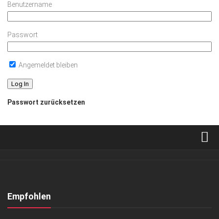
Benutzername
Passwort
Angemeldet bleiben
Passwort zurücksetzen
Verkaufsstellen
Abonnement
Kontakt, Impressum
Empfohlen
Datenschutzerklärung
GENUSS