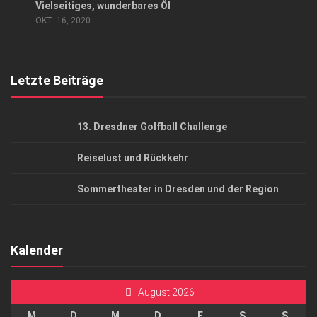
Vielseitiges, wunderbares Öl
AGB
OKT. 16, 2020
Top Gesundheitsforum Dresden / Ostsachsen
Mediadaten
Letzte Beiträge
13. Dresdner Golfball Challenge
Reiselust und Rückkehr
Sommertheater in Dresden und der Region
Kalender
August 2026
M
D
M
D
F
S
S