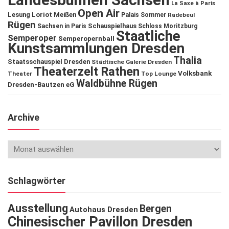
Landesbühnen Sachsen
La Saxe à Paris
Open Air
Lesung
Loriot
Meißen
Palais Sommer
Radebeul
Rügen
Schauspielhaus
Sachsen in Paris
Schloss Moritzburg
Staatliche
Semperoper
Semperopernball
Kunstsammlungen Dresden
Thalia
Staatsschauspiel Dresden
Städtische Galerie Dresden
Theaterzelt Rathen
Volksbank
Theater
Top Lounge
Waldbühne Rügen
Dresden-Bautzen eG
Archive
Schlagwörter
Ausstellung
Bergen
Autohaus Dresden
Chinesischer Pavillon Dresden