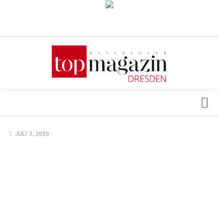
Verkaufsstellen
Abonnement
Kontakt, Impressum
Datenschutzerklärung
AGB
Architektur & Design
JULI 3, 2020
Top Gesundheitsforum Dresden / Ostsachsen
Events
Mediadaten
Genuss
Geschäft
gesund & schön
Gesellschaft