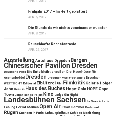
APR. 1, 2017
Frühjahr 2017 – Im Heft geblättert
APR. 5, 2017
Die Stunde da wir nichts voneinander wussten
APR. 8, 2017
Rauschhafte Rachefantasie
APR. 26, 2017
Ausstellung
Bergen
Autohaus Dresden
Chinesischer Pavillon Dresden
Die Ente bleibt draußen
Deutsche Post
Drei Haselnüsse für
Dresden
Aschenbrödel
Dresdner Musikfestspiele
Dresdner
Filmkritik
ElbUferei
Galerie Holger
WEITSICHT
Editorial
Film
Haus des Buches
John
Hope-Gala
HOPE Cape
Genuss
Kino
Town
Ladys Gin Night
Japanisches Palais
Landesbühnen Sachsen
La Saxe à Paris
Open Air
Lesung
Loriot
Meißen
Palais Sommer
Radebeul
Rügen
Schauspielhaus
Sachsen in Paris
Schloss Moritzburg