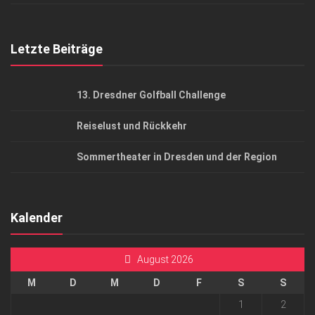
Mediadaten
Letzte Beiträge
13. Dresdner Golfball Challenge
Reiselust und Rückkehr
Sommertheater in Dresden und der Region
Kalender
August 2026
M
D
M
D
F
S
S
1
2