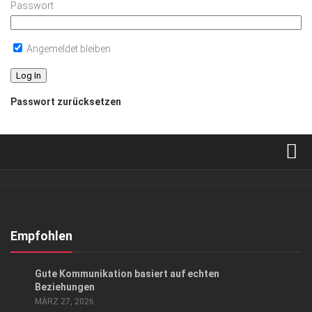
Passwort
Angemeldet bleiben
Passwort zurücksetzen
Verkaufsstellen
Abonnement
Kontakt, Impressum
Empfohlen
Datenschutzerklärung
ANZEIGE
/
GESCHÄFT
Gute Kommunikation basiert auf echten
AGB
Beziehungen
MÄRZ 27, 2026
Top Gesundheitsforum Dresden / Ostsachsen