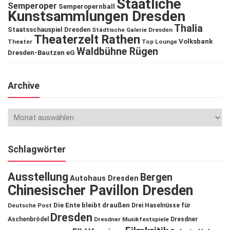
Staatliche
Semperoper
Semperopernball
Kunstsammlungen Dresden
Thalia
Staatsschauspiel Dresden
Städtische Galerie Dresden
Theaterzelt Rathen
Volksbank
Theater
Top Lounge
Waldbühne Rügen
Dresden-Bautzen eG
Archive
Schlagwörter
Ausstellung
Bergen
Autohaus Dresden
Chinesischer Pavillon Dresden
Die Ente bleibt draußen
Deutsche Post
Drei Haselnüsse für
Dresden
Aschenbrödel
Dresdner Musikfestspiele
Dresdner