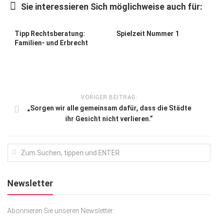
Sie interessieren Sich möglichweise auch für:
Kunst & Kultur
Lifestyle
Tipp Rechtsberatung:
Spielzeit Nummer 1
Familien- und Erbrecht
Ausflug & Reise
Podcast
Top Branchen
VORIGER BEITRAG:
SACHSEN IN PARIS
„Sorgen wir alle gemeinsam dafür, dass die Städte
ihr Gesicht nicht verlieren.“
Newsletter
Abonnieren Sie unseren Newsletter