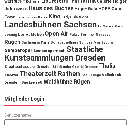
Filmkritik
ElbUferei
Galerie Holger
WEITSICHT
Editorial
Film
Haus des Buches
John
Hope-Gala
HOPE Cape
Genuss
Kino
Town
Ladys Gin Night
Japanisches Palais
Landesbühnen Sachsen
La Saxe à Paris
Open Air
Lesung
Loriot
Meißen
Palais Sommer
Radebeul
Rügen
Schauspielhaus
Sachsen in Paris
Schloss Moritzburg
Staatliche
Semperoper
Semperopernball
Kunstsammlungen Dresden
Thalia
Staatsschauspiel Dresden
Städtische Galerie Dresden
Theaterzelt Rathen
Volksbank
Theater
Top Lounge
Waldbühne Rügen
Dresden-Bautzen eG
Mitglieder Login
Benutzername