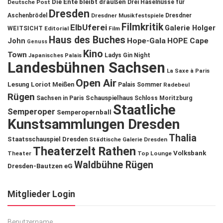
Die Ente bleibt draußen
Deutsche Post
Drei Haselnüsse für
Dresden
Aschenbrödel
Dresdner Musikfestspiele
Dresdner
Filmkritik
ElbUferei
Galerie Holger
WEITSICHT
Editorial
Film
Haus des Buches
John
Hope-Gala
HOPE Cape
Genuss
Kino
Town
Ladys Gin Night
Japanisches Palais
Landesbühnen Sachsen
La Saxe à Paris
Open Air
Lesung
Loriot
Meißen
Palais Sommer
Radebeul
Rügen
Schauspielhaus
Sachsen in Paris
Schloss Moritzburg
Staatliche
Semperoper
Semperopernball
Kunstsammlungen Dresden
Thalia
Staatsschauspiel Dresden
Städtische Galerie Dresden
Theaterzelt Rathen
Volksbank
Theater
Top Lounge
Waldbühne Rügen
Dresden-Bautzen eG
Mitglieder Login
Benutzername