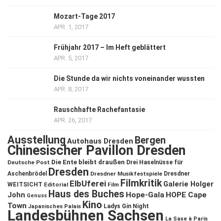
Mozart-Tage 2017
APR. 1, 2017
Frühjahr 2017 – Im Heft geblättert
APR. 5, 2017
Die Stunde da wir nichts voneinander wussten
APR. 8, 2017
Rauschhafte Rachefantasie
APR. 26, 2017
Ausstellung
Bergen
Autohaus Dresden
Chinesischer Pavillon Dresden
Die Ente bleibt draußen
Deutsche Post
Drei Haselnüsse für
Dresden
Aschenbrödel
Dresdner Musikfestspiele
Dresdner
Filmkritik
ElbUferei
Galerie Holger
WEITSICHT
Editorial
Film
Haus des Buches
John
Hope-Gala
HOPE Cape
Genuss
Kino
Town
Ladys Gin Night
Japanisches Palais
Landesbühnen Sachsen
La Saxe à Paris