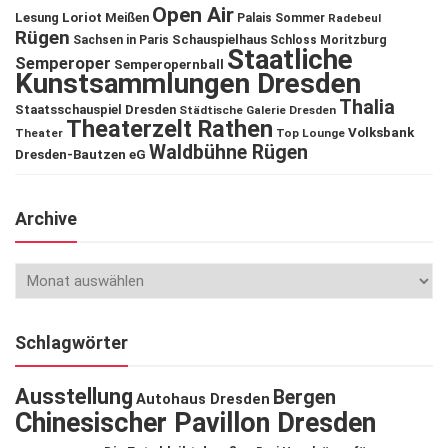
Open Air
Lesung
Loriot
Meißen
Palais Sommer
Radebeul
Rügen
Schauspielhaus
Sachsen in Paris
Schloss Moritzburg
Staatliche
Semperoper
Semperopernball
Kunstsammlungen Dresden
Thalia
Staatsschauspiel Dresden
Städtische Galerie Dresden
Theaterzelt Rathen
Volksbank
Theater
Top Lounge
Waldbühne Rügen
Dresden-Bautzen eG
Archive
Schlagwörter
Ausstellung
Bergen
Autohaus Dresden
Chinesischer Pavillon Dresden