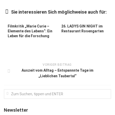
Kunst & Kultur
Sie interessieren Sich möglichweise auch für:
Lifestyle
Ausflug & Reise
Filmkritik „Marie Curie –
26. LADYS GIN NIGHT im
Elemente des Lebens“: Ein
Restaurant Rosengarten
Podcast
Leben für die Forschung
Top Branchen
SACHSEN IN PARIS
VORIGER BEITRAG:
Auszeit vom Alltag – Entspannnte Tage im
„Lieblichen Taubertal“
Newsletter