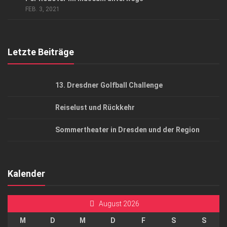
AGB
FEB. 3, 2021
Top Gesundheitsforum Dresden / Ostsachsen
Mediadaten
Letzte Beiträge
13. Dresdner Golfball Challenge
Reiselust und Rückkehr
Sommertheater in Dresden und der Region
Kalender
August 2026
M
D
M
D
F
S
S