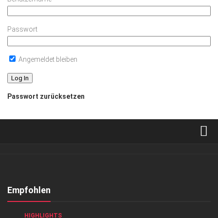
Passwort
Angemeldet bleiben
Passwort zurücksetzen
Verkaufsstellen
Abonnement
Kontakt, Impressum
Empfohlen
Datenschutzerklärung
GENUSS
/
GESELLSCHAFT
/
GESELLSCHAFT
/
HIGHLIGHTS