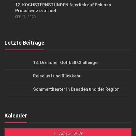
AGB
12. KOCHSTERNSTUNDEN feierlich auf Schloss
Proschwitz eröffnet
Top Gesundheitsforum Dresden / Ostsachsen
FEB. 7, 2020
Mediadaten
Letzte Beiträge
13. Dresdner Golfball Challenge
Reiselust und Rückkehr
Sommertheater in Dresden und der Region
Kalender
August 2026