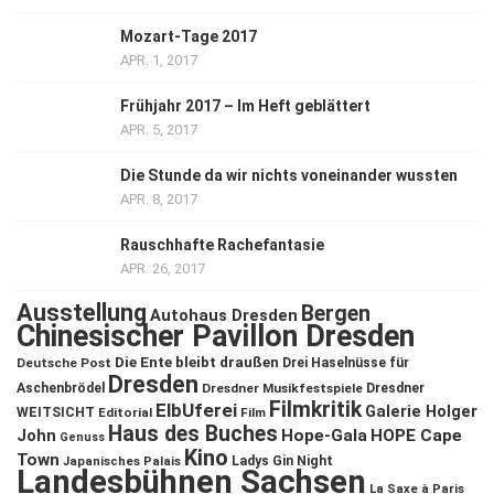
Mozart-Tage 2017
APR. 1, 2017
Frühjahr 2017 – Im Heft geblättert
APR. 5, 2017
Die Stunde da wir nichts voneinander wussten
APR. 8, 2017
Rauschhafte Rachefantasie
APR. 26, 2017
Ausstellung
Bergen
Autohaus Dresden
Chinesischer Pavillon Dresden
Die Ente bleibt draußen
Deutsche Post
Drei Haselnüsse für
Dresden
Aschenbrödel
Dresdner Musikfestspiele
Dresdner
Filmkritik
ElbUferei
Galerie Holger
WEITSICHT
Editorial
Film
Haus des Buches
John
Hope-Gala
HOPE Cape
Genuss
Kino
Town
Ladys Gin Night
Japanisches Palais
Landesbühnen Sachsen
La Saxe à Paris