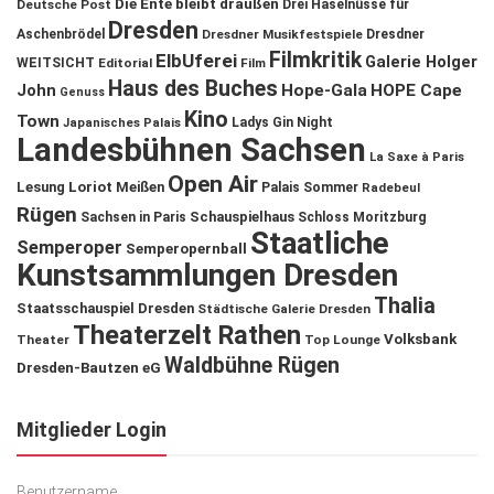
Die Ente bleibt draußen
Deutsche Post
Drei Haselnüsse für
Dresden
Aschenbrödel
Dresdner Musikfestspiele
Dresdner
Filmkritik
ElbUferei
Galerie Holger
WEITSICHT
Editorial
Film
Haus des Buches
John
Hope-Gala
HOPE Cape
Genuss
Kino
Town
Ladys Gin Night
Japanisches Palais
Landesbühnen Sachsen
La Saxe à Paris
Open Air
Lesung
Loriot
Meißen
Palais Sommer
Radebeul
Rügen
Schauspielhaus
Sachsen in Paris
Schloss Moritzburg
Staatliche
Semperoper
Semperopernball
Kunstsammlungen Dresden
Thalia
Staatsschauspiel Dresden
Städtische Galerie Dresden
Theaterzelt Rathen
Volksbank
Theater
Top Lounge
Waldbühne Rügen
Dresden-Bautzen eG
Mitglieder Login
Benutzername