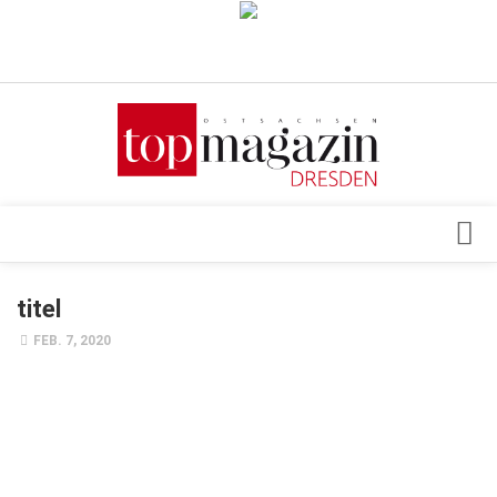
Verkaufsstellen
Abonnement
Kontakt, Impressum
Datenschutzerklärung
AGB
Architektur & Design
titel
Top Gesundheitsforum Dresden / Ostsachsen
Events
FEB. 7, 2020
Mediadaten
Genuss
Geschäft
gesund & schön
Gesellschaft