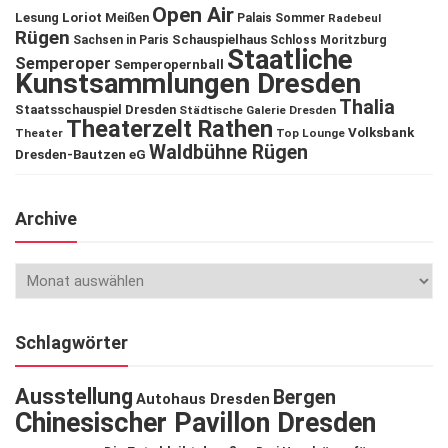
Open Air
Lesung
Loriot
Meißen
Palais Sommer
Radebeul
Rügen
Schauspielhaus
Sachsen in Paris
Schloss Moritzburg
Staatliche
Semperoper
Semperopernball
Kunstsammlungen Dresden
Thalia
Staatsschauspiel Dresden
Städtische Galerie Dresden
Theaterzelt Rathen
Volksbank
Theater
Top Lounge
Waldbühne Rügen
Dresden-Bautzen eG
Archive
Schlagwörter
Ausstellung
Bergen
Autohaus Dresden
Chinesischer Pavillon Dresden