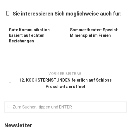
Kunst & Kultur
Sie interessieren Sich möglichweise auch für:
Lifestyle
Ausflug & Reise
Gute Kommunikation
Sommertheater-Special:
basiert auf echten
Mimenspiel im Freien
Podcast
Beziehungen
Top Branchen
SACHSEN IN PARIS
VORIGER BEITRAG:
12. KOCHSTERNSTUNDEN feierlich auf Schloss
Proschwitz eröffnet
Newsletter