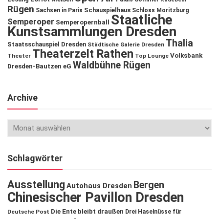
Rügen
Schauspielhaus
Sachsen in Paris
Schloss Moritzburg
Staatliche
Semperoper
Semperopernball
Kunstsammlungen Dresden
Thalia
Staatsschauspiel Dresden
Städtische Galerie Dresden
Theaterzelt Rathen
Volksbank
Theater
Top Lounge
Waldbühne Rügen
Dresden-Bautzen eG
Archive
Schlagwörter
Ausstellung
Bergen
Autohaus Dresden
Chinesischer Pavillon Dresden
Die Ente bleibt draußen
Deutsche Post
Drei Haselnüsse für