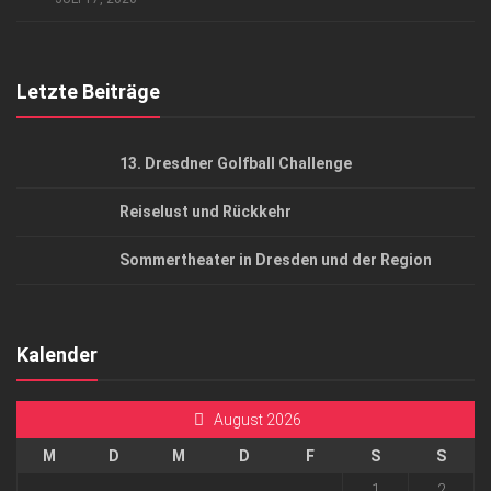
Top Gesundheitsforum Dresden / Ostsachsen
Mediadaten
Letzte Beiträge
13. Dresdner Golfball Challenge
Reiselust und Rückkehr
Sommertheater in Dresden und der Region
Kalender
August 2026
M
D
M
D
F
S
S
1
2