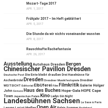
Mozart-Tage 2017
APR. 1, 2017
Frühjahr 2017 – Im Heft geblättert
APR. 5, 2017
Die Stunde da wir nichts voneinander wussten
APR. 8, 2017
Rauschhafte Rachefantasie
APR. 26, 2017
Ausstellung
Bergen
Autohaus Dresden
Chinesischer Pavillon Dresden
Die Ente bleibt draußen
Deutsche Post
Drei Haselnüsse für
Dresden
Aschenbrödel
Dresdner Musikfestspiele
Dresdner
Filmkritik
ElbUferei
Galerie Holger
WEITSICHT
Editorial
Film
Haus des Buches
John
Hope-Gala
HOPE Cape
Genuss
Kino
Town
Ladys Gin Night
Japanisches Palais
Landesbühnen Sachsen
La Saxe à Paris
Open Air
Lesung
Loriot
Meißen
Palais Sommer
Radebeul