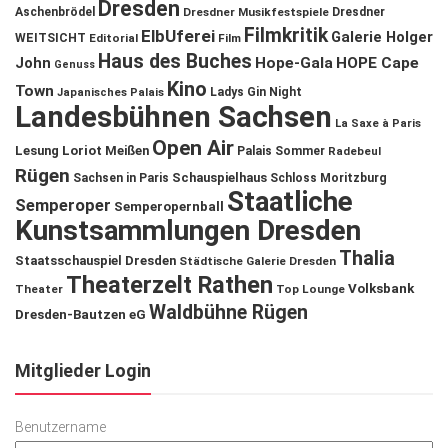
Dresden
Aschenbrödel
Dresdner Musikfestspiele
Dresdner
Filmkritik
ElbUferei
Galerie Holger
WEITSICHT
Editorial
Film
Haus des Buches
John
Hope-Gala
HOPE Cape
Genuss
Kino
Town
Ladys Gin Night
Japanisches Palais
Landesbühnen Sachsen
La Saxe à Paris
Open Air
Lesung
Loriot
Meißen
Palais Sommer
Radebeul
Rügen
Schauspielhaus
Sachsen in Paris
Schloss Moritzburg
Staatliche
Semperoper
Semperopernball
Kunstsammlungen Dresden
Thalia
Staatsschauspiel Dresden
Städtische Galerie Dresden
Theaterzelt Rathen
Volksbank
Theater
Top Lounge
Waldbühne Rügen
Dresden-Bautzen eG
Mitglieder Login
Benutzername