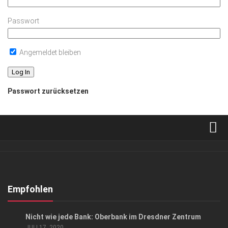
Passwort
Angemeldet bleiben
Passwort zurücksetzen
Verkaufsstellen
Abonnement
Kontakt, Impressum
Empfohlen
Datenschutzerklärung
ANZEIGE
/
EVENTS
/
GESCHÄFT
Nicht wie jede Bank: Oberbank im Dresdner Zentrum
AGB
JULI 17, 2020