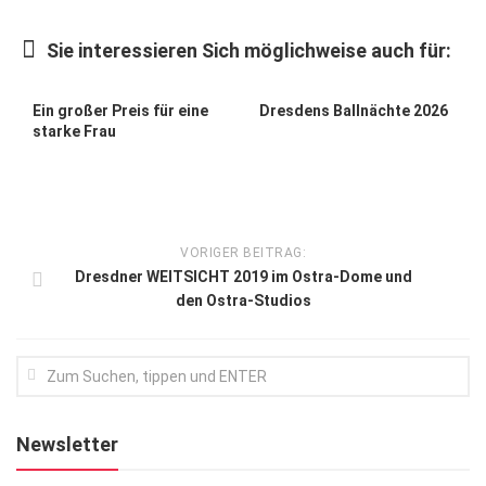
Kunst & Kultur
Sie interessieren Sich möglichweise auch für:
Lifestyle
Ausflug & Reise
Ein großer Preis für eine
Dresdens Ballnächte 2026
starke Frau
Podcast
Top Branchen
SACHSEN IN PARIS
VORIGER BEITRAG:
Dresdner WEITSICHT 2019 im Ostra-Dome und
den Ostra-Studios
Newsletter