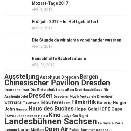
Mozart-Tage 2017
APR. 1, 2017
Frühjahr 2017 – Im Heft geblättert
APR. 5, 2017
Die Stunde da wir nichts voneinander wussten
APR. 8, 2017
Rauschhafte Rachefantasie
APR. 26, 2017
Ausstellung
Bergen
Autohaus Dresden
Chinesischer Pavillon Dresden
Die Ente bleibt draußen
Deutsche Post
Drei Haselnüsse für
Dresden
Aschenbrödel
Dresdner Musikfestspiele
Dresdner
Filmkritik
ElbUferei
Galerie Holger
WEITSICHT
Editorial
Film
Haus des Buches
John
Hope-Gala
HOPE Cape
Genuss
Kino
Town
Ladys Gin Night
Japanisches Palais
Landesbühnen Sachsen
La Saxe à Paris
Open Air
Lesung
Loriot
Meißen
Palais Sommer
Radebeul