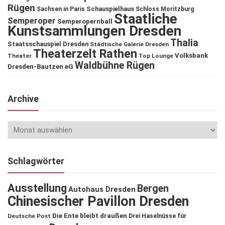
Rügen
Schauspielhaus
Sachsen in Paris
Schloss Moritzburg
Staatliche
Semperoper
Semperopernball
Kunstsammlungen Dresden
Thalia
Staatsschauspiel Dresden
Städtische Galerie Dresden
Theaterzelt Rathen
Volksbank
Theater
Top Lounge
Waldbühne Rügen
Dresden-Bautzen eG
Archive
Schlagwörter
Ausstellung
Bergen
Autohaus Dresden
Chinesischer Pavillon Dresden
Die Ente bleibt draußen
Deutsche Post
Drei Haselnüsse für