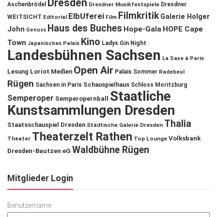
Dresden
Aschenbrödel
Dresdner Musikfestspiele
Dresdner
Filmkritik
ElbUferei
Galerie Holger
WEITSICHT
Editorial
Film
Haus des Buches
John
Hope-Gala
HOPE Cape
Genuss
Kino
Town
Ladys Gin Night
Japanisches Palais
Landesbühnen Sachsen
La Saxe à Paris
Open Air
Lesung
Loriot
Meißen
Palais Sommer
Radebeul
Rügen
Schauspielhaus
Sachsen in Paris
Schloss Moritzburg
Staatliche
Semperoper
Semperopernball
Kunstsammlungen Dresden
Thalia
Staatsschauspiel Dresden
Städtische Galerie Dresden
Theaterzelt Rathen
Volksbank
Theater
Top Lounge
Waldbühne Rügen
Dresden-Bautzen eG
Mitglieder Login
Benutzername