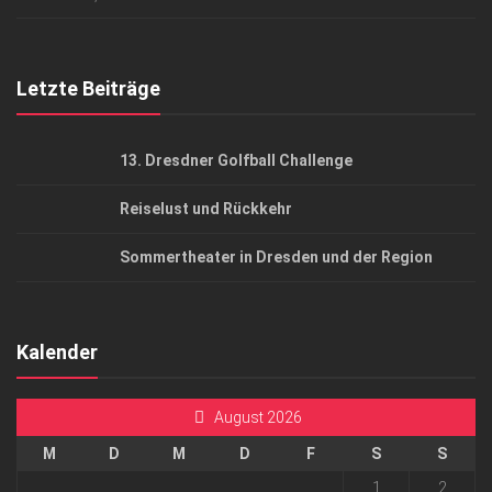
Top Gesundheitsforum Dresden / Ostsachsen
Mediadaten
Letzte Beiträge
13. Dresdner Golfball Challenge
Reiselust und Rückkehr
Sommertheater in Dresden und der Region
Kalender
August 2026
M
D
M
D
F
S
S
1
2