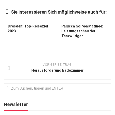
Kunst & Kultur
Sie interessieren Sich möglichweise auch für:
Lifestyle
Ausflug & Reise
Dresden: Top-Reiseziel
Palucca Soiree/Matinee:
2023
Leistungsschau der
Podcast
Tanzwütigen
Top Branchen
SACHSEN IN PARIS
VORIGER BEITRAG:
Herausforderung Badezimmer
Newsletter