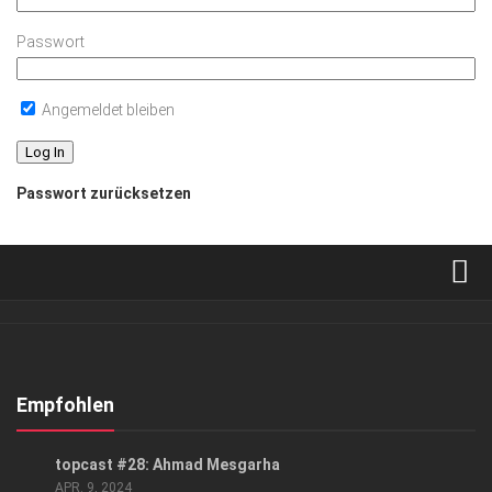
Passwort
Angemeldet bleiben
Passwort zurücksetzen
Verkaufsstellen
Abonnement
Kontakt, Impressum
Empfohlen
Datenschutzerklärung
PODCAST
topcast #28: Ahmad Mesgarha
AGB
APR. 9, 2024