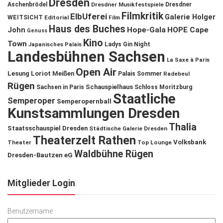
Dresden
Aschenbrödel
Dresdner Musikfestspiele
Dresdner
Filmkritik
ElbUferei
Galerie Holger
WEITSICHT
Editorial
Film
Haus des Buches
John
Hope-Gala
HOPE Cape
Genuss
Kino
Town
Ladys Gin Night
Japanisches Palais
Landesbühnen Sachsen
La Saxe à Paris
Open Air
Lesung
Loriot
Meißen
Palais Sommer
Radebeul
Rügen
Schauspielhaus
Sachsen in Paris
Schloss Moritzburg
Staatliche
Semperoper
Semperopernball
Kunstsammlungen Dresden
Thalia
Staatsschauspiel Dresden
Städtische Galerie Dresden
Theaterzelt Rathen
Volksbank
Theater
Top Lounge
Waldbühne Rügen
Dresden-Bautzen eG
Mitglieder Login
Benutzername