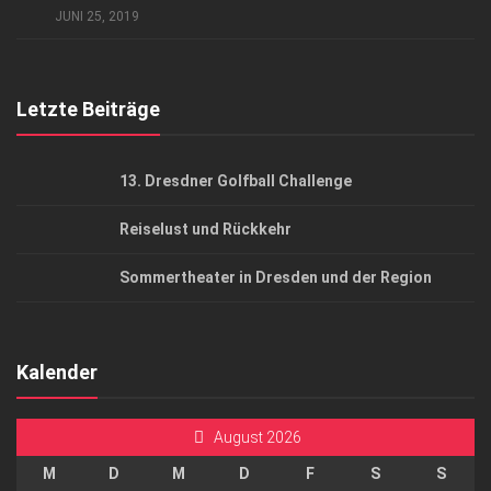
JUNI 25, 2019
Top Gesundheitsforum Dresden / Ostsachsen
Mediadaten
Letzte Beiträge
13. Dresdner Golfball Challenge
Reiselust und Rückkehr
Sommertheater in Dresden und der Region
Kalender
August 2026
M
D
M
D
F
S
S