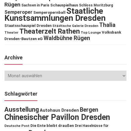
Rügen
Schauspielhaus
Sachsen in Paris
Schloss Moritzburg
Staatliche
Semperoper
Semperopernball
Kunstsammlungen Dresden
Thalia
Staatsschauspiel Dresden
Städtische Galerie Dresden
Theaterzelt Rathen
Volksbank
Theater
Top Lounge
Waldbühne Rügen
Dresden-Bautzen eG
Archive
Schlagwörter
Ausstellung
Bergen
Autohaus Dresden
Chinesischer Pavillon Dresden
Die Ente bleibt draußen
Deutsche Post
Drei Haselnüsse für