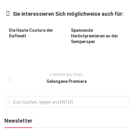
Kunst & Kultur
Sie interessieren Sich möglichweise auch für:
Lifestyle
Ausflug & Reise
Die Haute Couture der
Spannende
Duftwelt
Herbstpremieren an der
Podcast
Semperoper
Top Branchen
SACHSEN IN PARIS
VORIGER BEITRAG:
Gelungene Premiere
Newsletter