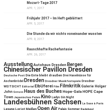
Mozart-Tage 2017
APR. 1, 2017
Frühjahr 2017 – Im Heft geblättert
APR. 5, 2017
Die Stunde da wir nichts voneinander wussten
APR. 8, 2017
Rauschhafte Rachefantasie
APR. 26, 2017
Ausstellung
Bergen
Autohaus Dresden
Chinesischer Pavillon Dresden
Die Ente bleibt draußen
Deutsche Post
Drei Haselnüsse für
Dresden
Aschenbrödel
Dresdner Musikfestspiele
Dresdner
Filmkritik
ElbUferei
Galerie Holger
WEITSICHT
Editorial
Film
Haus des Buches
John
Hope-Gala
HOPE Cape
Genuss
Kino
Town
Ladys Gin Night
Japanisches Palais
Landesbühnen Sachsen
La Saxe à Paris
Open Air
Lesung
Loriot
Meißen
Palais Sommer
Radebeul