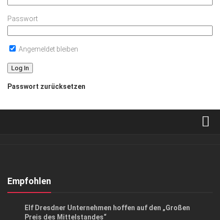
Passwort
Angemeldet bleiben
Passwort zurücksetzen
Verkaufsstellen
Abonnement
Kontakt, Impressum
Empfohlen
Datenschutzerklärung
GESCHÄFT
/
GESELLSCHAFT
Elf Dresdner Unternehmen hoffen auf den „Großen
AGB
Preis des Mittelstandes“