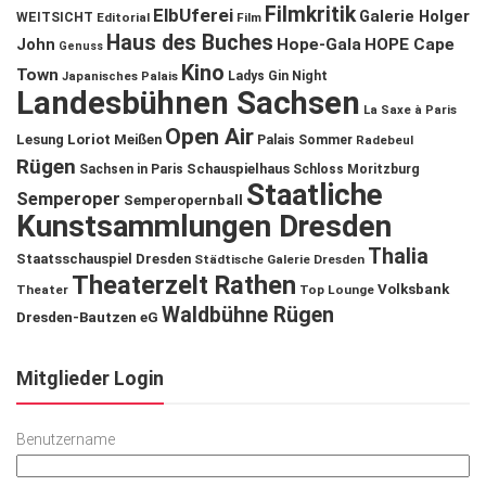
Filmkritik
ElbUferei
Galerie Holger
WEITSICHT
Editorial
Film
Haus des Buches
John
Hope-Gala
HOPE Cape
Genuss
Kino
Town
Ladys Gin Night
Japanisches Palais
Landesbühnen Sachsen
La Saxe à Paris
Open Air
Lesung
Loriot
Meißen
Palais Sommer
Radebeul
Rügen
Schauspielhaus
Sachsen in Paris
Schloss Moritzburg
Staatliche
Semperoper
Semperopernball
Kunstsammlungen Dresden
Thalia
Staatsschauspiel Dresden
Städtische Galerie Dresden
Theaterzelt Rathen
Volksbank
Theater
Top Lounge
Waldbühne Rügen
Dresden-Bautzen eG
Mitglieder Login
Benutzername