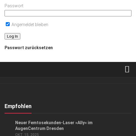
Passwort
Angemeldet bleiben
Passwort zurücksetzen
Verkaufsstellen
Abonnement
Kontakt, Impressum
Empfohlen
Datenschutzerklärung
ANZEIGE
/
GESUND & SCHÖN
Neuer Femtosekunden-Laser »Ally« im
AGB
AugenCentrum Dresden
OKT. 15, 2025