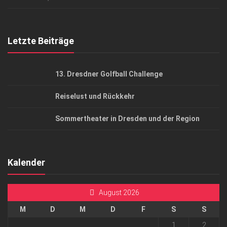
Top Gesundheitsforum Dresden / Ostsachsen
Mediadaten
Letzte Beiträge
13. Dresdner Golfball Challenge
Reiselust und Rückkehr
Sommertheater in Dresden und der Region
Kalender
August 2026
M
D
M
D
F
S
S
1
2