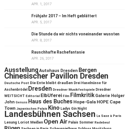
APR. 1, 2017
Frühjahr 2017 – Im Heft geblättert
APR. 5, 2017
Die Stunde da wir nichts voneinander wussten
APR. 8, 2017
Rauschhafte Rachefantasie
APR. 26, 2017
Ausstellung
Bergen
Autohaus Dresden
Chinesischer Pavillon Dresden
Die Ente bleibt draußen
Deutsche Post
Drei Haselnüsse für
Dresden
Aschenbrödel
Dresdner Musikfestspiele
Dresdner
Filmkritik
ElbUferei
Galerie Holger
WEITSICHT
Editorial
Film
Haus des Buches
John
Hope-Gala
HOPE Cape
Genuss
Kino
Town
Ladys Gin Night
Japanisches Palais
Landesbühnen Sachsen
La Saxe à Paris
Open Air
Lesung
Loriot
Meißen
Palais Sommer
Radebeul
Rügen
Schauspielhaus
Sachsen in Paris
Schloss Moritzburg