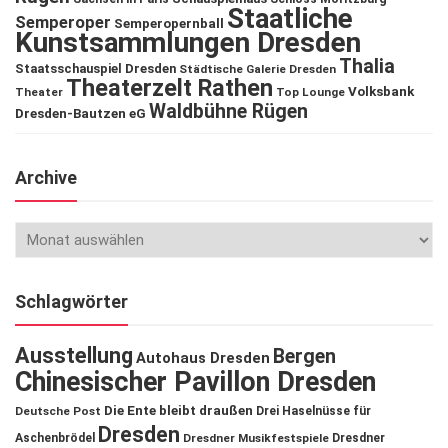
Staatliche
Semperoper
Semperopernball
Kunstsammlungen Dresden
Thalia
Staatsschauspiel Dresden
Städtische Galerie Dresden
Theaterzelt Rathen
Volksbank
Theater
Top Lounge
Waldbühne Rügen
Dresden-Bautzen eG
Archive
Schlagwörter
Ausstellung
Bergen
Autohaus Dresden
Chinesischer Pavillon Dresden
Die Ente bleibt draußen
Deutsche Post
Drei Haselnüsse für
Dresden
Aschenbrödel
Dresdner Musikfestspiele
Dresdner