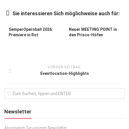
Kunst & Kultur
Sie interessieren Sich möglichweise auch für:
Lifestyle
Ausflug & Reise
SemperOpernball 2026:
Neuer MEETING POINT in
Premiere in Rot
den Prisco-Höfen
Podcast
Top Branchen
SACHSEN IN PARIS
VORIGER BEITRAG:
Eventlocation-Highlights
Newsletter
Abonnieren Sie unseren Newsletter