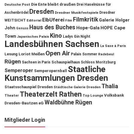
Die Ente bleibt draußen
Deutsche Post
Drei Haselnüsse für
Dresden
Aschenbrödel
Dresdner Musikfestspiele
Dresdner
Filmkritik
ElbUferei
Galerie Holger
WEITSICHT
Editorial
Film
Haus des Buches
John
Hope-Gala
HOPE Cape
Genuss
Kino
Town
Ladys Gin Night
Japanisches Palais
Landesbühnen Sachsen
La Saxe à Paris
Open Air
Lesung
Loriot
Meißen
Palais Sommer
Radebeul
Rügen
Schauspielhaus
Sachsen in Paris
Schloss Moritzburg
Staatliche
Semperoper
Semperopernball
Kunstsammlungen Dresden
Thalia
Staatsschauspiel Dresden
Städtische Galerie Dresden
Theaterzelt Rathen
Volksbank
Theater
Top Lounge
Waldbühne Rügen
Dresden-Bautzen eG
Mitglieder Login