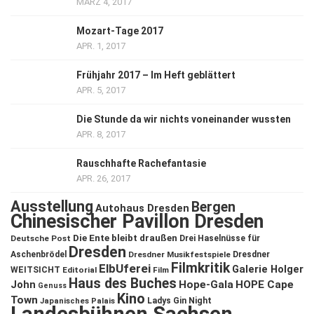
MÄRZ 4, 2017
Mozart-Tage 2017
APR. 1, 2017
Frühjahr 2017 – Im Heft geblättert
APR. 5, 2017
Die Stunde da wir nichts voneinander wussten
APR. 8, 2017
Rauschhafte Rachefantasie
APR. 26, 2017
Ausstellung
Bergen
Autohaus Dresden
Chinesischer Pavillon Dresden
Die Ente bleibt draußen
Deutsche Post
Drei Haselnüsse für
Dresden
Aschenbrödel
Dresdner Musikfestspiele
Dresdner
Filmkritik
ElbUferei
Galerie Holger
WEITSICHT
Editorial
Film
Haus des Buches
John
Hope-Gala
HOPE Cape
Genuss
Kino
Town
Ladys Gin Night
Japanisches Palais