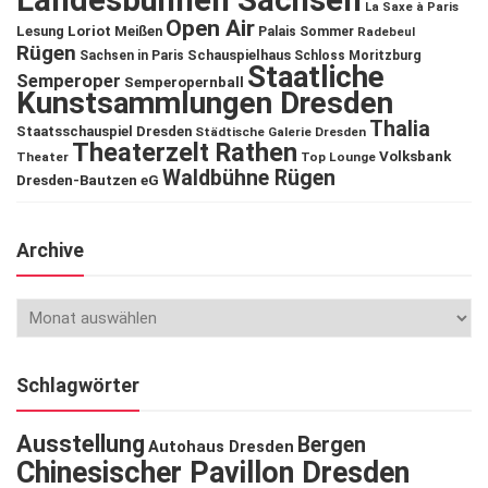
Landesbühnen Sachsen
La Saxe à Paris
Open Air
Lesung
Loriot
Meißen
Palais Sommer
Radebeul
Rügen
Schauspielhaus
Sachsen in Paris
Schloss Moritzburg
Staatliche
Semperoper
Semperopernball
Kunstsammlungen Dresden
Thalia
Staatsschauspiel Dresden
Städtische Galerie Dresden
Theaterzelt Rathen
Volksbank
Theater
Top Lounge
Waldbühne Rügen
Dresden-Bautzen eG
Archive
Schlagwörter
Ausstellung
Bergen
Autohaus Dresden
Chinesischer Pavillon Dresden