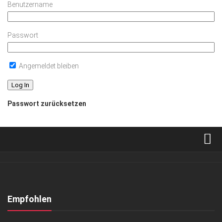
Benutzername
Passwort
Angemeldet bleiben
Passwort zurücksetzen
Verkaufsstellen
Abonnement
Kontakt, Impressum
Empfohlen
Datenschutzerklärung
KUNST & KULTUR