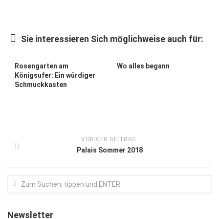
Kunst & Kultur
Lifestyle
Sie interessieren Sich möglichweise auch für:
Ausflug & Reise
Rosengarten am
Wo alles begann
Podcast
Königsufer: Ein würdiger
Schmuckkasten
Top Branchen
SACHSEN IN PARIS
VORIGER BEITRAG:
Palais Sommer 2018
Newsletter