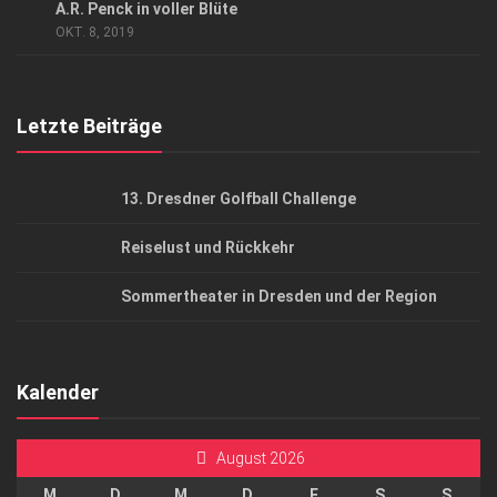
A.R. Penck in voller Blüte
AGB
OKT. 8, 2019
Top Gesundheitsforum Dresden / Ostsachsen
Mediadaten
Letzte Beiträge
13. Dresdner Golfball Challenge
Reiselust und Rückkehr
Sommertheater in Dresden und der Region
Kalender
August 2026
M
D
M
D
F
S
S