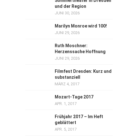
Sommertheater in Dresden
und der Region
JUNI 30, 2026
Marilyn Monroe wird 100!
JUNI 29, 2026
Ruth Moschner:
Herzenssache Hoffnung
JUNI 29, 2026
Filmfest Dresden: Kurz und
substanziell
MÄRZ 4, 2017
Mozart-Tage 2017
APR. 1, 2017
Frühjahr 2017 – Im Heft
geblättert
APR. 5, 2017