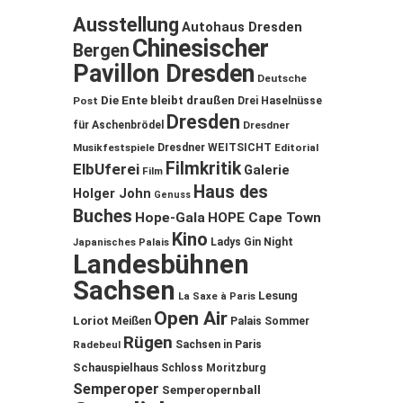
Ausstellung
Autohaus Dresden
Chinesischer
Bergen
Pavillon Dresden
Deutsche
Die Ente bleibt draußen
Post
Drei Haselnüsse
Dresden
für Aschenbrödel
Dresdner
Musikfestspiele
Dresdner WEITSICHT
Editorial
Filmkritik
ElbUferei
Galerie
Film
Haus des
Holger John
Genuss
Buches
Hope-Gala
HOPE Cape Town
Kino
Ladys Gin Night
Japanisches Palais
Landesbühnen
Sachsen
Lesung
La Saxe à Paris
Open Air
Loriot
Meißen
Palais Sommer
Rügen
Sachsen in Paris
Radebeul
Schauspielhaus
Schloss Moritzburg
Semperoper
Semperopernball