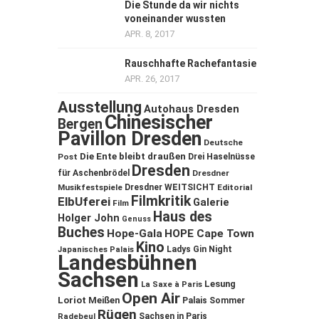
Die Stunde da wir nichts
voneinander wussten
APR. 8, 2017
Rauschhafte Rachefantasie
APR. 26, 2017
Ausstellung
Autohaus Dresden
Chinesischer
Bergen
Pavillon Dresden
Deutsche
Die Ente bleibt draußen
Post
Drei Haselnüsse
Dresden
für Aschenbrödel
Dresdner
Musikfestspiele
Dresdner WEITSICHT
Editorial
Filmkritik
ElbUferei
Galerie
Film
Haus des
Holger John
Genuss
Buches
Hope-Gala
HOPE Cape Town
Kino
Ladys Gin Night
Japanisches Palais
Landesbühnen
Sachsen
Lesung
La Saxe à Paris
Open Air
Loriot
Meißen
Palais Sommer
Rügen
Sachsen in Paris
Radebeul