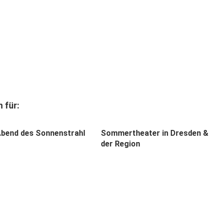
 für:
bend des Son­nen­strahl
Sommertheater in Dresden &
der Region