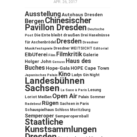
APR. 26, 2017
Ausstellung
Autohaus Dresden
Chinesischer
Bergen
Pavillon Dresden
Deutsche
Die Ente bleibt draußen
Post
Drei Haselnüsse
Dresden
für Aschenbrödel
Dresdner
Musikfestspiele
Dresdner WEITSICHT
Editorial
Filmkritik
ElbUferei
Galerie
Film
Haus des
Holger John
Genuss
Buches
Hope-Gala
HOPE Cape Town
Kino
Ladys Gin Night
Japanisches Palais
Landesbühnen
Sachsen
Lesung
La Saxe à Paris
Open Air
Loriot
Meißen
Palais Sommer
Rügen
Sachsen in Paris
Radebeul
Schauspielhaus
Schloss Moritzburg
Semperoper
Semperopernball
Staatliche
Kunstsammlungen
Dresden