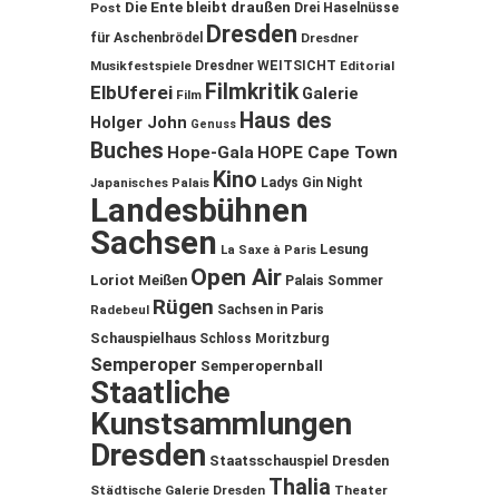
Die Ente bleibt draußen
Post
Drei Haselnüsse
Dresden
für Aschenbrödel
Dresdner
Musikfestspiele
Dresdner WEITSICHT
Editorial
Filmkritik
ElbUferei
Galerie
Film
Haus des
Holger John
Genuss
Buches
Hope-Gala
HOPE Cape Town
Kino
Ladys Gin Night
Japanisches Palais
Landesbühnen
Sachsen
Lesung
La Saxe à Paris
Open Air
Loriot
Meißen
Palais Sommer
Rügen
Sachsen in Paris
Radebeul
Schauspielhaus
Schloss Moritzburg
Semperoper
Semperopernball
Staatliche
Kunstsammlungen
Dresden
Staatsschauspiel Dresden
Thalia
Städtische Galerie Dresden
Theater