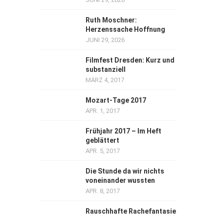
Ruth Moschner:
Herzenssache Hoffnung
JUNI 29, 2026
Filmfest Dresden: Kurz und
substanziell
MÄRZ 4, 2017
Mozart-Tage 2017
APR. 1, 2017
Frühjahr 2017 – Im Heft
geblättert
APR. 5, 2017
Die Stunde da wir nichts
voneinander wussten
APR. 8, 2017
Rauschhafte Rachefantasie