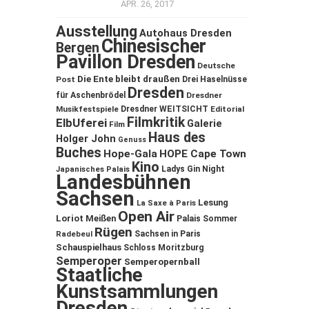
APR. 26, 2017
Ausstellung
Autohaus Dresden
Chinesischer
Bergen
Pavillon Dresden
Deutsche
Die Ente bleibt draußen
Post
Drei Haselnüsse
Dresden
für Aschenbrödel
Dresdner
Musikfestspiele
Dresdner WEITSICHT
Editorial
Filmkritik
ElbUferei
Galerie
Film
Haus des
Holger John
Genuss
Buches
Hope-Gala
HOPE Cape Town
Kino
Ladys Gin Night
Japanisches Palais
Landesbühnen
Sachsen
Lesung
La Saxe à Paris
Open Air
Loriot
Meißen
Palais Sommer
Rügen
Sachsen in Paris
Radebeul
Schauspielhaus
Schloss Moritzburg
Semperoper
Semperopernball
Staatliche
Kunstsammlungen
Dresden