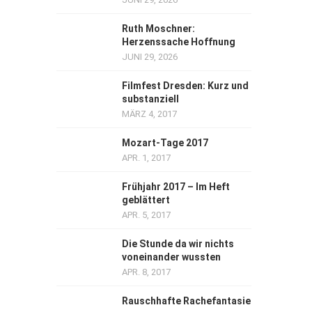
Ruth Moschner:
Herzenssache Hoffnung
JUNI 29, 2026
Filmfest Dresden: Kurz und
substanziell
MÄRZ 4, 2017
Mozart-Tage 2017
APR. 1, 2017
Frühjahr 2017 – Im Heft
geblättert
APR. 5, 2017
Die Stunde da wir nichts
voneinander wussten
APR. 8, 2017
Rauschhafte Rachefantasie