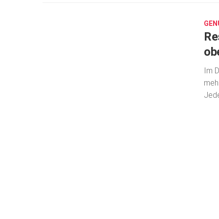
29,
2017
GEN
Re
ob
Im D
mehr
Jed