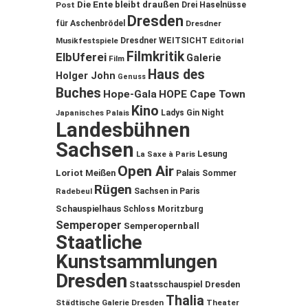
Die Ente bleibt draußen
Post
Drei Haselnüsse
Dresden
für Aschenbrödel
Dresdner
Musikfestspiele
Dresdner WEITSICHT
Editorial
Filmkritik
ElbUferei
Galerie
Film
Haus des
Holger John
Genuss
Buches
Hope-Gala
HOPE Cape Town
Kino
Ladys Gin Night
Japanisches Palais
Landesbühnen
Sachsen
Lesung
La Saxe à Paris
Open Air
Loriot
Meißen
Palais Sommer
Rügen
Sachsen in Paris
Radebeul
Schauspielhaus
Schloss Moritzburg
Semperoper
Semperopernball
Staatliche
Kunstsammlungen
Dresden
Staatsschauspiel Dresden
Thalia
Städtische Galerie Dresden
Theater