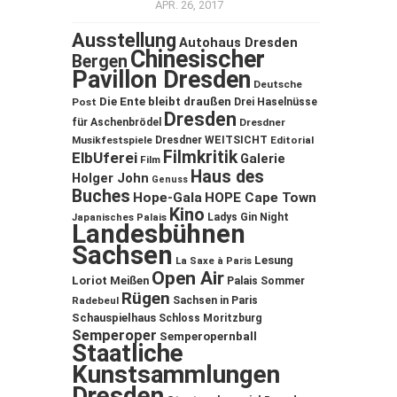
APR. 26, 2017
Ausstellung
Autohaus Dresden
Chinesischer
Bergen
Pavillon Dresden
Deutsche
Die Ente bleibt draußen
Post
Drei Haselnüsse
Dresden
für Aschenbrödel
Dresdner
Musikfestspiele
Dresdner WEITSICHT
Editorial
Filmkritik
ElbUferei
Galerie
Film
Haus des
Holger John
Genuss
Buches
Hope-Gala
HOPE Cape Town
Kino
Ladys Gin Night
Japanisches Palais
Landesbühnen
Sachsen
Lesung
La Saxe à Paris
Open Air
Loriot
Meißen
Palais Sommer
Rügen
Sachsen in Paris
Radebeul
Schauspielhaus
Schloss Moritzburg
Semperoper
Semperopernball
Staatliche
Kunstsammlungen
Dresden