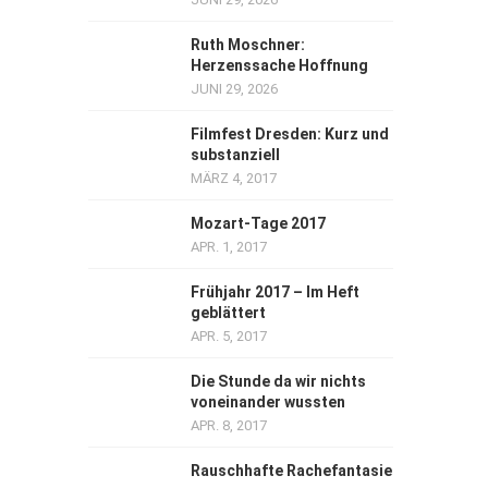
Ruth Moschner:
Herzenssache Hoffnung
JUNI 29, 2026
Filmfest Dresden: Kurz und
substanziell
MÄRZ 4, 2017
Mozart-Tage 2017
APR. 1, 2017
Frühjahr 2017 – Im Heft
geblättert
APR. 5, 2017
Die Stunde da wir nichts
voneinander wussten
APR. 8, 2017
Rauschhafte Rachefantasie