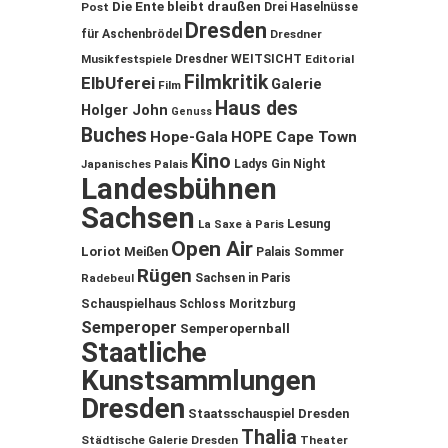
Die Ente bleibt draußen
Post
Drei Haselnüsse
Dresden
für Aschenbrödel
Dresdner
Musikfestspiele
Dresdner WEITSICHT
Editorial
Filmkritik
ElbUferei
Galerie
Film
Haus des
Holger John
Genuss
Buches
Hope-Gala
HOPE Cape Town
Kino
Ladys Gin Night
Japanisches Palais
Landesbühnen
Sachsen
Lesung
La Saxe à Paris
Open Air
Loriot
Meißen
Palais Sommer
Rügen
Sachsen in Paris
Radebeul
Schauspielhaus
Schloss Moritzburg
Semperoper
Semperopernball
Staatliche
Kunstsammlungen
Dresden
Staatsschauspiel Dresden
Thalia
Städtische Galerie Dresden
Theater