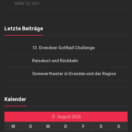
MÄRZ 23, 2021
Top Gesundheitsforum Dresden / Ostsachsen
Mediadaten
Letzte Beiträge
13. Dresdner Golfball Challenge
Reiselust und Rückkehr
Sommertheater in Dresden und der Region
Kalender
August 2026
M
D
M
D
F
S
S