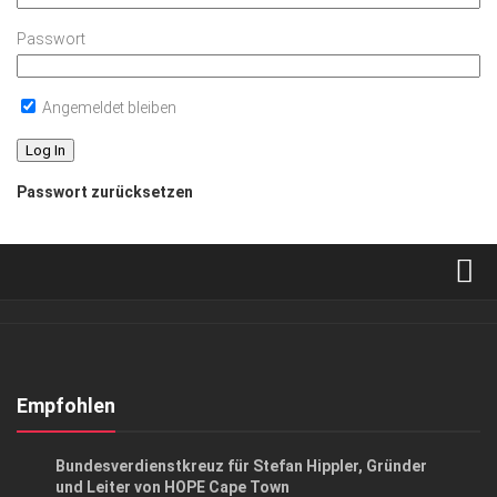
Passwort
Angemeldet bleiben
Passwort zurücksetzen
Verkaufsstellen
Abonnement
Kontakt, Impressum
Empfohlen
Datenschutzerklärung
CHARITY
/
GESELLSCHAFT
Bundesverdienstkreuz für Stefan Hippler, Gründer
AGB
und Leiter von HOPE Cape Town