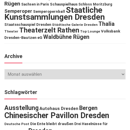
Rügen
Schauspielhaus
Sachsen in Paris
Schloss Moritzburg
Staatliche
Semperoper
Semperopernball
Kunstsammlungen Dresden
Thalia
Staatsschauspiel Dresden
Städtische Galerie Dresden
Theaterzelt Rathen
Volksbank
Theater
Top Lounge
Waldbühne Rügen
Dresden-Bautzen eG
Archive
Schlagwörter
Ausstellung
Bergen
Autohaus Dresden
Chinesischer Pavillon Dresden
Die Ente bleibt draußen
Deutsche Post
Drei Haselnüsse für