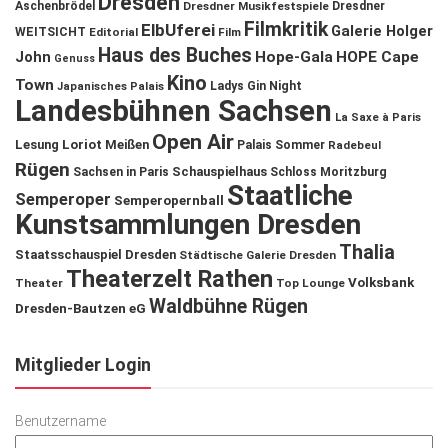
Dresden
Aschenbrödel
Dresdner Musikfestspiele
Dresdner
Filmkritik
ElbUferei
Galerie Holger
WEITSICHT
Editorial
Film
Haus des Buches
John
Hope-Gala
HOPE Cape
Genuss
Kino
Town
Ladys Gin Night
Japanisches Palais
Landesbühnen Sachsen
La Saxe à Paris
Open Air
Lesung
Loriot
Meißen
Palais Sommer
Radebeul
Rügen
Schauspielhaus
Sachsen in Paris
Schloss Moritzburg
Staatliche
Semperoper
Semperopernball
Kunstsammlungen Dresden
Thalia
Staatsschauspiel Dresden
Städtische Galerie Dresden
Theaterzelt Rathen
Volksbank
Theater
Top Lounge
Waldbühne Rügen
Dresden-Bautzen eG
Mitglieder Login
Benutzername