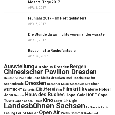
Mozart-Tage 2017
APR. 1, 2017
Frühjahr 2017 – Im Heft geblättert
APR. 5, 2017
Die Stunde da wir nichts voneinander wussten
APR. 8, 2017
Rauschhafte Rachefantasie
APR. 26, 2017
Ausstellung
Bergen
Autohaus Dresden
Chinesischer Pavillon Dresden
Die Ente bleibt draußen
Deutsche Post
Drei Haselnüsse für
Dresden
Aschenbrödel
Dresdner Musikfestspiele
Dresdner
Filmkritik
ElbUferei
Galerie Holger
WEITSICHT
Editorial
Film
Haus des Buches
John
Hope-Gala
HOPE Cape
Genuss
Kino
Town
Ladys Gin Night
Japanisches Palais
Landesbühnen Sachsen
La Saxe à Paris
Open Air
Lesung
Loriot
Meißen
Palais Sommer
Radebeul