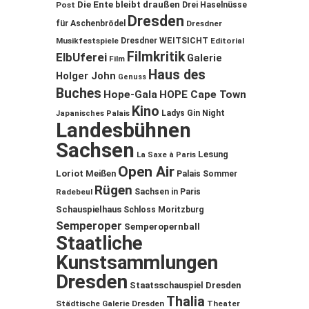
Die Ente bleibt draußen
Post
Drei Haselnüsse
Dresden
für Aschenbrödel
Dresdner
Musikfestspiele
Dresdner WEITSICHT
Editorial
Filmkritik
ElbUferei
Galerie
Film
Haus des
Holger John
Genuss
Buches
Hope-Gala
HOPE Cape Town
Kino
Ladys Gin Night
Japanisches Palais
Landesbühnen
Sachsen
Lesung
La Saxe à Paris
Open Air
Loriot
Meißen
Palais Sommer
Rügen
Sachsen in Paris
Radebeul
Schauspielhaus
Schloss Moritzburg
Semperoper
Semperopernball
Staatliche
Kunstsammlungen
Dresden
Staatsschauspiel Dresden
Thalia
Städtische Galerie Dresden
Theater