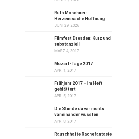
Ruth Moschner:
Herzenssache Hoffnung
JUNI 29, 2026
Filmfest Dresden: Kurz und
substanziell
MÄRZ 4, 2017
Mozart-Tage 2017
APR. 1, 2017
Frühjahr 2017 – Im Heft
geblättert
APR. 5, 2017
Die Stunde da wir nichts
voneinander wussten
APR. 8, 2017
Rauschhafte Rachefantasie