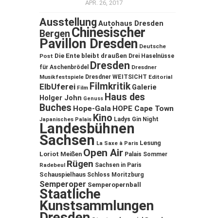
APR. 26, 2017
Ausstellung
Autohaus Dresden
Chinesischer
Bergen
Pavillon Dresden
Deutsche
Die Ente bleibt draußen
Post
Drei Haselnüsse
Dresden
für Aschenbrödel
Dresdner
Musikfestspiele
Dresdner WEITSICHT
Editorial
Filmkritik
ElbUferei
Galerie
Film
Haus des
Holger John
Genuss
Buches
Hope-Gala
HOPE Cape Town
Kino
Ladys Gin Night
Japanisches Palais
Landesbühnen
Sachsen
Lesung
La Saxe à Paris
Open Air
Loriot
Meißen
Palais Sommer
Rügen
Sachsen in Paris
Radebeul
Schauspielhaus
Schloss Moritzburg
Semperoper
Semperopernball
Staatliche
Kunstsammlungen
Dresden