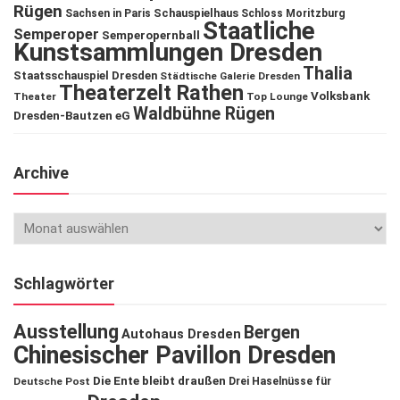
Rügen
Schauspielhaus
Sachsen in Paris
Schloss Moritzburg
Staatliche
Semperoper
Semperopernball
Kunstsammlungen Dresden
Thalia
Staatsschauspiel Dresden
Städtische Galerie Dresden
Theaterzelt Rathen
Volksbank
Theater
Top Lounge
Waldbühne Rügen
Dresden-Bautzen eG
Archive
Schlagwörter
Ausstellung
Bergen
Autohaus Dresden
Chinesischer Pavillon Dresden
Die Ente bleibt draußen
Deutsche Post
Drei Haselnüsse für