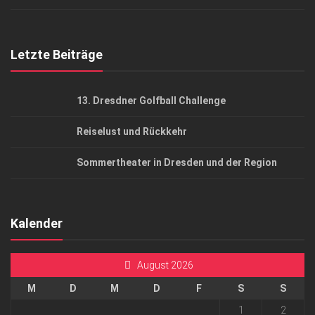
Top Gesundheitsforum Dresden / Ostsachsen
Mediadaten
Letzte Beiträge
13. Dresdner Golfball Challenge
Reiselust und Rückkehr
Sommertheater in Dresden und der Region
Kalender
August 2026
M
D
M
D
F
S
S
1
2