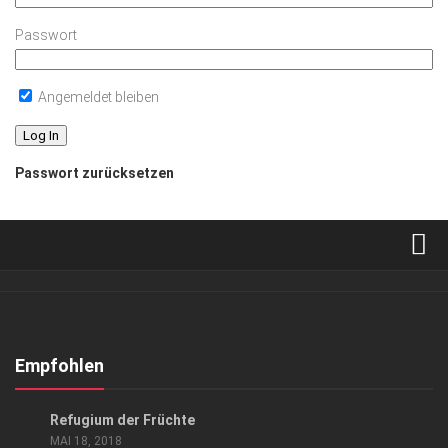
Passwort
Angemeldet bleiben
Passwort zurücksetzen
Verkaufsstellen
Abonnement
Kontakt, Impressum
Empfohlen
Datenschutzerklärung
ANZEIGE
/
GENUSS
Refugium der Früchte
AGB
MAI 18, 2018