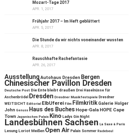
Mozart-Tage 2017
APR. 1, 2017
Frühjahr 2017 – Im Heft geblättert
APR. 5, 2017
Die Stunde da wir nichts voneinander wussten
APR. 8, 2017
Rauschhafte Rachefantasie
APR. 26, 2017
Ausstellung
Bergen
Autohaus Dresden
Chinesischer Pavillon Dresden
Die Ente bleibt draußen
Deutsche Post
Drei Haselnüsse für
Dresden
Aschenbrödel
Dresdner Musikfestspiele
Dresdner
Filmkritik
ElbUferei
Galerie Holger
WEITSICHT
Editorial
Film
Haus des Buches
John
Hope-Gala
HOPE Cape
Genuss
Kino
Town
Ladys Gin Night
Japanisches Palais
Landesbühnen Sachsen
La Saxe à Paris
Open Air
Lesung
Loriot
Meißen
Palais Sommer
Radebeul