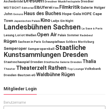
Dresden
Aschenbrödel
Dresdner Musikfestspiele
Dresdner
Filmkritik
ElbUferei
Galerie Holger
WEITSICHT
Editorial
Film
Haus des Buches
John
Hope-Gala
HOPE Cape
Genuss
Kino
Town
Ladys Gin Night
Japanisches Palais
Landesbühnen Sachsen
La Saxe à Paris
Open Air
Lesung
Loriot
Meißen
Palais Sommer
Radebeul
Rügen
Schauspielhaus
Sachsen in Paris
Schloss Moritzburg
Staatliche
Semperoper
Semperopernball
Kunstsammlungen Dresden
Thalia
Staatsschauspiel Dresden
Städtische Galerie Dresden
Theaterzelt Rathen
Volksbank
Theater
Top Lounge
Waldbühne Rügen
Dresden-Bautzen eG
Mitglieder Login
Benutzername