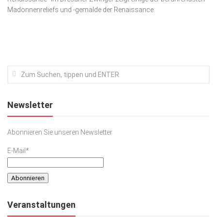
Madonnenreliefs und -ge­mälde der Renaissance.
Kunst & Kultur
Lifestyle
Ausflug & Reise
Podcast
Top Branchen
SACHSEN IN PARIS
Newsletter
Abonnieren Sie unseren Newsletter
E-Mail*
Veranstaltungen