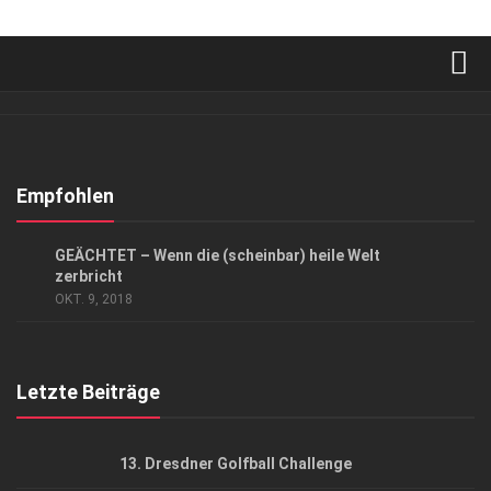
Verkaufsstellen
Abonnement
Kontakt, Impressum
Empfohlen
Datenschutzerklärung
GESELLSCHAFT
/
HIGHLIGHTS
/
KUNST & KULTUR
GEÄCHTET – Wenn die (scheinbar) heile Welt
AGB
zerbricht
OKT. 9, 2018
Top Gesundheitsforum Dresden / Ostsachsen
Mediadaten
Letzte Beiträge
13. Dresdner Golfball Challenge