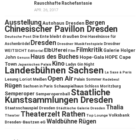
Rauschhafte Rachefantasie
APR. 26, 2017
Ausstellung
Bergen
Autohaus Dresden
Chinesischer Pavillon Dresden
Die Ente bleibt draußen
Deutsche Post
Drei Haselnüsse für
Dresden
Aschenbrödel
Dresdner Musikfestspiele
Dresdner
Filmkritik
ElbUferei
Galerie Holger
WEITSICHT
Editorial
Film
Haus des Buches
John
Hope-Gala
HOPE Cape
Genuss
Kino
Town
Ladys Gin Night
Japanisches Palais
Landesbühnen Sachsen
La Saxe à Paris
Open Air
Lesung
Loriot
Meißen
Palais Sommer
Radebeul
Rügen
Schauspielhaus
Sachsen in Paris
Schloss Moritzburg
Staatliche
Semperoper
Semperopernball
Kunstsammlungen Dresden
Thalia
Staatsschauspiel Dresden
Städtische Galerie Dresden
Theaterzelt Rathen
Volksbank
Theater
Top Lounge
Waldbühne Rügen
Dresden-Bautzen eG