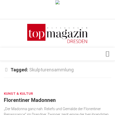
Verkaufsstellen
Abonnement
Kontakt, Impressum
Datenschutzerklärung
AGB
Architektur & Design
Tagged:
Skulpturensammlung
Top Gesundheitsforum Dresden / Ostsachsen
Events
Mediadaten
DEZ. 11, 2024
Genuss
KUNST & KULTUR
Geschäft
Florentiner Madonnen
gesund & schön
„Der Madonna ganz nah. Reliefs und Gemälde der Florentiner
Gesellschaft
Renaissance“ im Dresdner Zwinger zeigt einige der berührendsten