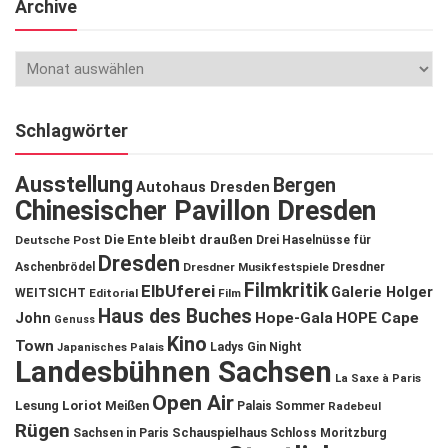
Archive
Schlagwörter
Ausstellung
Bergen
Autohaus Dresden
Chinesischer Pavillon Dresden
Die Ente bleibt draußen
Deutsche Post
Drei Haselnüsse für
Dresden
Aschenbrödel
Dresdner Musikfestspiele
Dresdner
Filmkritik
ElbUferei
Galerie Holger
WEITSICHT
Editorial
Film
Haus des Buches
John
Hope-Gala
HOPE Cape
Genuss
Kino
Town
Ladys Gin Night
Japanisches Palais
Landesbühnen Sachsen
La Saxe à Paris
Open Air
Lesung
Loriot
Meißen
Palais Sommer
Radebeul
Rügen
Schauspielhaus
Sachsen in Paris
Schloss Moritzburg