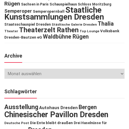
Rügen
Schauspielhaus
Sachsen in Paris
Schloss Moritzburg
Staatliche
Semperoper
Semperopernball
Kunstsammlungen Dresden
Thalia
Staatsschauspiel Dresden
Städtische Galerie Dresden
Theaterzelt Rathen
Volksbank
Theater
Top Lounge
Waldbühne Rügen
Dresden-Bautzen eG
Archive
Schlagwörter
Ausstellung
Bergen
Autohaus Dresden
Chinesischer Pavillon Dresden
Die Ente bleibt draußen
Deutsche Post
Drei Haselnüsse für