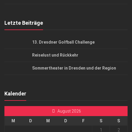
Top Gesundheitsforum Dresden / Ostsachsen
Mediadaten
Letzte Beiträge
13. Dresdner Golfball Challenge
Reiselust und Rückkehr
Sommertheater in Dresden und der Region
Kalender
August 2026
M
D
M
D
F
S
S
1
2