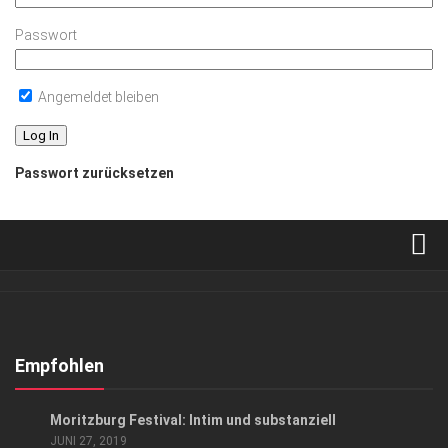
Passwort
Angemeldet bleiben
Passwort zurücksetzen
Verkaufsstellen
Abonnement
Kontakt, Impressum
Empfohlen
Datenschutzerklärung
KUNST & KULTUR
Moritzburg Festival: Intim und substanziell
AGB
JUNI 27, 2019