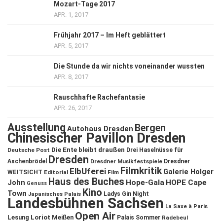
Mozart-Tage 2017
APR. 1, 2017
Frühjahr 2017 – Im Heft geblättert
APR. 5, 2017
Die Stunde da wir nichts voneinander wussten
APR. 8, 2017
Rauschhafte Rachefantasie
APR. 26, 2017
Ausstellung
Bergen
Autohaus Dresden
Chinesischer Pavillon Dresden
Die Ente bleibt draußen
Deutsche Post
Drei Haselnüsse für
Dresden
Aschenbrödel
Dresdner Musikfestspiele
Dresdner
Filmkritik
ElbUferei
Galerie Holger
WEITSICHT
Editorial
Film
Haus des Buches
John
Hope-Gala
HOPE Cape
Genuss
Kino
Town
Ladys Gin Night
Japanisches Palais
Landesbühnen Sachsen
La Saxe à Paris
Open Air
Lesung
Loriot
Meißen
Palais Sommer
Radebeul