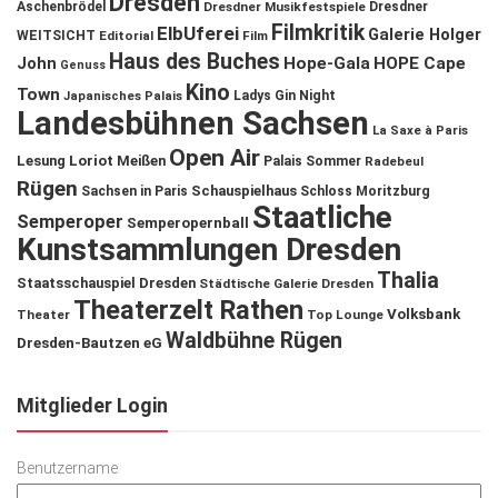
Dresden
Aschenbrödel
Dresdner Musikfestspiele
Dresdner
Filmkritik
ElbUferei
Galerie Holger
WEITSICHT
Editorial
Film
Haus des Buches
John
Hope-Gala
HOPE Cape
Genuss
Kino
Town
Ladys Gin Night
Japanisches Palais
Landesbühnen Sachsen
La Saxe à Paris
Open Air
Lesung
Loriot
Meißen
Palais Sommer
Radebeul
Rügen
Schauspielhaus
Sachsen in Paris
Schloss Moritzburg
Staatliche
Semperoper
Semperopernball
Kunstsammlungen Dresden
Thalia
Staatsschauspiel Dresden
Städtische Galerie Dresden
Theaterzelt Rathen
Volksbank
Theater
Top Lounge
Waldbühne Rügen
Dresden-Bautzen eG
Mitglieder Login
Benutzername