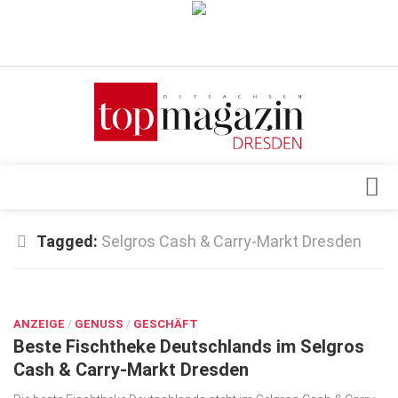
Verkaufsstellen
Abonnement
Kontakt, Impressum
Datenschutzerklärung
AGB
Architektur & Design
Tagged:
Selgros Cash & Carry-Markt Dresden
Top Gesundheitsforum Dresden / Ostsachsen
Events
Mediadaten
OKT. 3, 2022
Genuss
ANZEIGE
Geschäft
/
GENUSS
/
GESCHÄFT
Beste Fischtheke Deutschlands im Selgros
gesund & schön
Cash & Carry-Markt Dresden
Gesellschaft