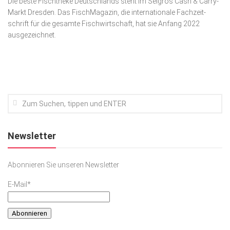
Die beste Fischtheke Deutschlands steht im Selgros Cash & Carry-
Markt Dresden. Das FischMagazin, die internationale Fachzeit­
Kunst & Kultur
schrift für die gesamte Fischwirtschaft, hat sie Anfang 2022
Lifestyle
ausgezeichnet.
Ausflug & Reise
Podcast
Top Branchen
SACHSEN IN PARIS
Newsletter
Abonnieren Sie unseren Newsletter
E-Mail*