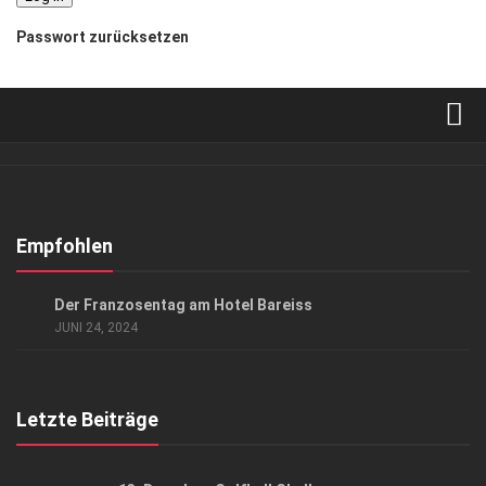
Passwort zurücksetzen
Verkaufsstellen
Abonnement
Kontakt, Impressum
Empfohlen
Datenschutzerklärung
GESELLSCHAFT
Der Franzosentag am Hotel Bareiss
AGB
JUNI 24, 2024
Top Gesundheitsforum Dresden / Ostsachsen
Mediadaten
Letzte Beiträge