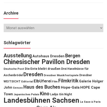
Archive
Schlagwörter
Ausstellung
Bergen
Autohaus Dresden
Chinesischer Pavillon Dresden
Die Ente bleibt draußen
Deutsche Post
Drei Haselnüsse für
Dresden
Aschenbrödel
Dresdner Musikfestspiele
Dresdner
Filmkritik
ElbUferei
Galerie Holger
WEITSICHT
Editorial
Film
Haus des Buches
John
Hope-Gala
HOPE Cape
Genuss
Kino
Town
Ladys Gin Night
Japanisches Palais
Landesbühnen Sachsen
La Saxe à Paris