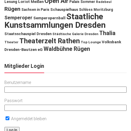
Open Air
Lesung
Loriot
Meißen
Palais Sommer
Radebeul
Rügen
Schauspielhaus
Sachsen in Paris
Schloss Moritzburg
Staatliche
Semperoper
Semperopernball
Kunstsammlungen Dresden
Thalia
Staatsschauspiel Dresden
Städtische Galerie Dresden
Theaterzelt Rathen
Volksbank
Theater
Top Lounge
Waldbühne Rügen
Dresden-Bautzen eG
Mitglieder Login
Benutzername
Passwort
Angemeldet bleiben