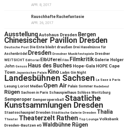
APR. 8, 2017
Rauschhafte Rachefantasie
APR. 26, 2017
Ausstellung
Bergen
Autohaus Dresden
Chinesischer Pavillon Dresden
Die Ente bleibt draußen
Deutsche Post
Drei Haselnüsse für
Dresden
Aschenbrödel
Dresdner Musikfestspiele
Dresdner
Filmkritik
ElbUferei
Galerie Holger
WEITSICHT
Editorial
Film
Haus des Buches
John
Hope-Gala
HOPE Cape
Genuss
Kino
Town
Ladys Gin Night
Japanisches Palais
Landesbühnen Sachsen
La Saxe à Paris
Open Air
Lesung
Loriot
Meißen
Palais Sommer
Radebeul
Rügen
Schauspielhaus
Sachsen in Paris
Schloss Moritzburg
Staatliche
Semperoper
Semperopernball
Kunstsammlungen Dresden
Thalia
Staatsschauspiel Dresden
Städtische Galerie Dresden
Theaterzelt Rathen
Volksbank
Theater
Top Lounge
Waldbühne Rügen
Dresden-Bautzen eG