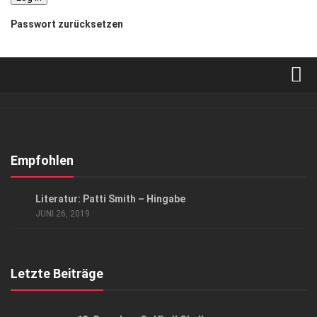
Passwort zurücksetzen
Verkaufsstellen
Abonnement
Kontakt, Impressum
Empfohlen
Datenschutzerklärung
KUNST & KULTUR
Literatur: Patti Smith – Hingabe
AGB
JUNI 26, 2019
Top Gesundheitsforum Dresden / Ostsachsen
Mediadaten
Letzte Beiträge