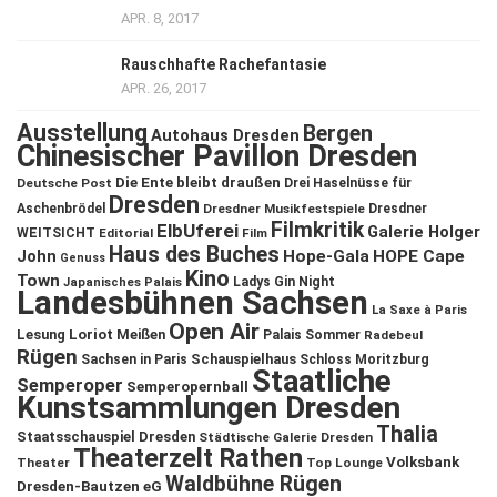
APR. 8, 2017
Rauschhafte Rachefantasie
APR. 26, 2017
Ausstellung
Bergen
Autohaus Dresden
Chinesischer Pavillon Dresden
Die Ente bleibt draußen
Deutsche Post
Drei Haselnüsse für
Dresden
Aschenbrödel
Dresdner Musikfestspiele
Dresdner
Filmkritik
ElbUferei
Galerie Holger
WEITSICHT
Editorial
Film
Haus des Buches
John
Hope-Gala
HOPE Cape
Genuss
Kino
Town
Ladys Gin Night
Japanisches Palais
Landesbühnen Sachsen
La Saxe à Paris
Open Air
Lesung
Loriot
Meißen
Palais Sommer
Radebeul
Rügen
Schauspielhaus
Sachsen in Paris
Schloss Moritzburg
Staatliche
Semperoper
Semperopernball
Kunstsammlungen Dresden
Thalia
Staatsschauspiel Dresden
Städtische Galerie Dresden
Theaterzelt Rathen
Volksbank
Theater
Top Lounge
Waldbühne Rügen
Dresden-Bautzen eG