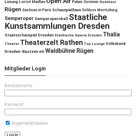
Open Air
Lesung
Loriot
Meißen
Palais Sommer
Radebeul
Rügen
Schauspielhaus
Sachsen in Paris
Schloss Moritzburg
Staatliche
Semperoper
Semperopernball
Kunstsammlungen Dresden
Thalia
Staatsschauspiel Dresden
Städtische Galerie Dresden
Theaterzelt Rathen
Volksbank
Theater
Top Lounge
Waldbühne Rügen
Dresden-Bautzen eG
Mitglieder Login
Benutzername
Passwort
Angemeldet bleiben