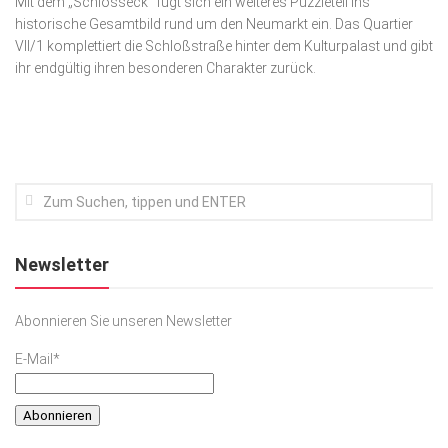
Mit dem „Schlosseck“ fügt sich ein weiteres Puzzleteil ins
historische Gesamtbild rund um den Neumarkt ein. Das Quartier
Kunst & Kultur
VII/1 komplettiert die Schloßstraße hinter dem Kulturpalast und gibt
Lifestyle
ihr endgültig ihren besonderen Charakter zurück.
Ausflug & Reise
Podcast
Top Branchen
SACHSEN IN PARIS
Newsletter
Abonnieren Sie unseren Newsletter
E-Mail*