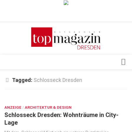
Verkaufsstellen
Abonnement
Kontakt, Impressum
Datenschutzerklärung
AGB
Architektur & Design
Tagged:
Schlosseck Dresden
Top Gesundheitsforum Dresden / Ostsachsen
Events
Mediadaten
JUNI 29, 2021
Genuss
ANZEIGE
Geschäft
/
ARCHITEKTUR & DESIGN
Schlosseck Dresden: Wohnträume in City-
gesund & schön
Lage
Gesellschaft