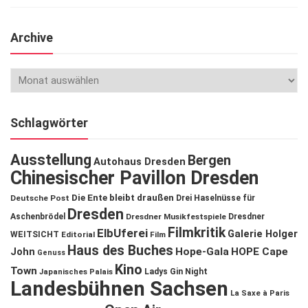
Archive
Schlagwörter
Ausstellung
Bergen
Autohaus Dresden
Chinesischer Pavillon Dresden
Die Ente bleibt draußen
Deutsche Post
Drei Haselnüsse für
Dresden
Aschenbrödel
Dresdner Musikfestspiele
Dresdner
Filmkritik
ElbUferei
Galerie Holger
WEITSICHT
Editorial
Film
Haus des Buches
John
Hope-Gala
HOPE Cape
Genuss
Kino
Town
Ladys Gin Night
Japanisches Palais
Landesbühnen Sachsen
La Saxe à Paris