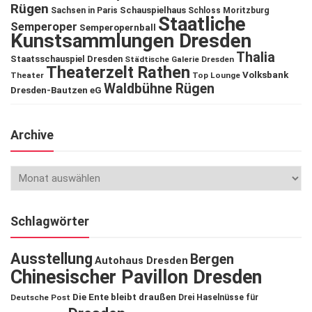
Rügen
Schauspielhaus
Sachsen in Paris
Schloss Moritzburg
Staatliche
Semperoper
Semperopernball
Kunstsammlungen Dresden
Thalia
Staatsschauspiel Dresden
Städtische Galerie Dresden
Theaterzelt Rathen
Volksbank
Theater
Top Lounge
Waldbühne Rügen
Dresden-Bautzen eG
Archive
Schlagwörter
Ausstellung
Bergen
Autohaus Dresden
Chinesischer Pavillon Dresden
Die Ente bleibt draußen
Deutsche Post
Drei Haselnüsse für