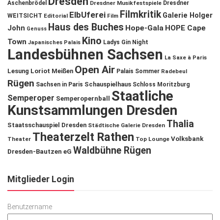
Dresden
Aschenbrödel
Dresdner Musikfestspiele
Dresdner
Filmkritik
ElbUferei
Galerie Holger
WEITSICHT
Editorial
Film
Haus des Buches
John
Hope-Gala
HOPE Cape
Genuss
Kino
Town
Ladys Gin Night
Japanisches Palais
Landesbühnen Sachsen
La Saxe à Paris
Open Air
Lesung
Loriot
Meißen
Palais Sommer
Radebeul
Rügen
Schauspielhaus
Sachsen in Paris
Schloss Moritzburg
Staatliche
Semperoper
Semperopernball
Kunstsammlungen Dresden
Thalia
Staatsschauspiel Dresden
Städtische Galerie Dresden
Theaterzelt Rathen
Volksbank
Theater
Top Lounge
Waldbühne Rügen
Dresden-Bautzen eG
Mitglieder Login
Benutzername