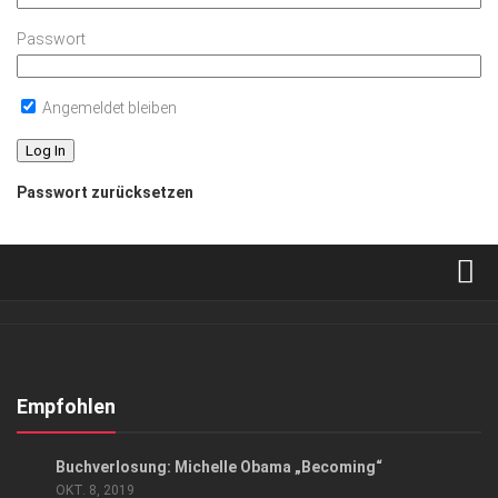
Passwort
Angemeldet bleiben
Passwort zurücksetzen
Verkaufsstellen
Abonnement
Kontakt, Impressum
Empfohlen
Datenschutzerklärung
EVENTS
/
KUNST & KULTUR
Buchverlosung: Michelle Obama „Becoming“
AGB
OKT. 8, 2019