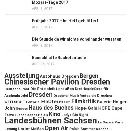
Mozart-Tage 2017
APR. 1, 2017
Frühjahr 2017 – Im Heft geblättert
APR. 5, 2017
Die Stunde da wir nichts voneinander wussten
APR. 8, 2017
Rauschhafte Rachefantasie
APR. 26, 2017
Ausstellung
Bergen
Autohaus Dresden
Chinesischer Pavillon Dresden
Die Ente bleibt draußen
Deutsche Post
Drei Haselnüsse für
Dresden
Aschenbrödel
Dresdner Musikfestspiele
Dresdner
Filmkritik
ElbUferei
Galerie Holger
WEITSICHT
Editorial
Film
Haus des Buches
John
Hope-Gala
HOPE Cape
Genuss
Kino
Town
Ladys Gin Night
Japanisches Palais
Landesbühnen Sachsen
La Saxe à Paris
Open Air
Lesung
Loriot
Meißen
Palais Sommer
Radebeul