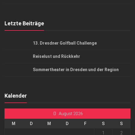
Top Gesundheitsforum Dresden / Ostsachsen
Mediadaten
Letzte Beiträge
13. Dresdner Golfball Challenge
Reiselust und Rückkehr
Sommertheater in Dresden und der Region
Kalender
August 2026
M
D
M
D
F
S
S
1
2