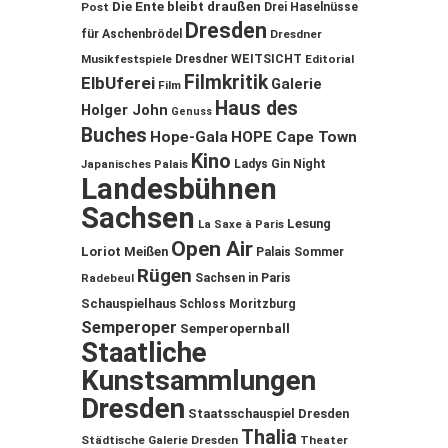
Die Ente bleibt draußen
Post
Drei Haselnüsse
Dresden
für Aschenbrödel
Dresdner
Musikfestspiele
Dresdner WEITSICHT
Editorial
Filmkritik
ElbUferei
Galerie
Film
Haus des
Holger John
Genuss
Buches
Hope-Gala
HOPE Cape Town
Kino
Ladys Gin Night
Japanisches Palais
Landesbühnen
Sachsen
Lesung
La Saxe à Paris
Open Air
Loriot
Meißen
Palais Sommer
Rügen
Sachsen in Paris
Radebeul
Schauspielhaus
Schloss Moritzburg
Semperoper
Semperopernball
Staatliche
Kunstsammlungen
Dresden
Staatsschauspiel Dresden
Thalia
Städtische Galerie Dresden
Theater