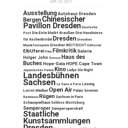
APR. 26, 2017
Ausstellung
Autohaus Dresden
Chinesischer
Bergen
Pavillon Dresden
Deutsche
Die Ente bleibt draußen
Post
Drei Haselnüsse
Dresden
für Aschenbrödel
Dresdner
Musikfestspiele
Dresdner WEITSICHT
Editorial
Filmkritik
ElbUferei
Galerie
Film
Haus des
Holger John
Genuss
Buches
Hope-Gala
HOPE Cape Town
Kino
Ladys Gin Night
Japanisches Palais
Landesbühnen
Sachsen
Lesung
La Saxe à Paris
Open Air
Loriot
Meißen
Palais Sommer
Rügen
Sachsen in Paris
Radebeul
Schauspielhaus
Schloss Moritzburg
Semperoper
Semperopernball
Staatliche
Kunstsammlungen
Dresden