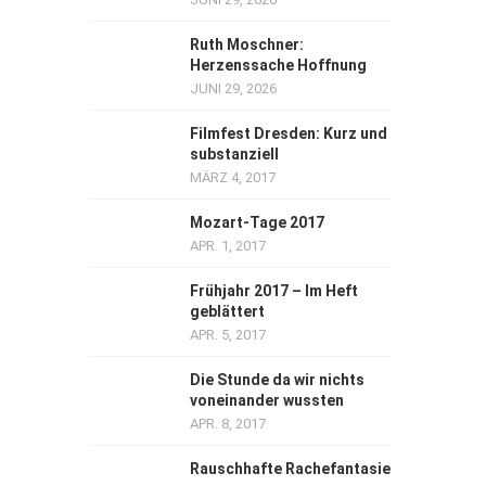
Ruth Moschner:
Herzenssache Hoffnung
JUNI 29, 2026
Filmfest Dresden: Kurz und
substanziell
MÄRZ 4, 2017
Mozart-Tage 2017
APR. 1, 2017
Frühjahr 2017 – Im Heft
geblättert
APR. 5, 2017
Die Stunde da wir nichts
voneinander wussten
APR. 8, 2017
Rauschhafte Rachefantasie