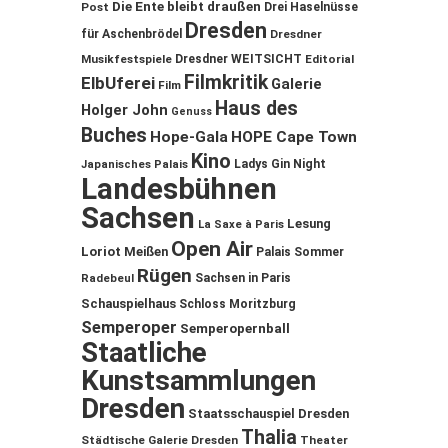
Die Ente bleibt draußen
Post
Drei Haselnüsse
Dresden
für Aschenbrödel
Dresdner
Musikfestspiele
Dresdner WEITSICHT
Editorial
Filmkritik
ElbUferei
Galerie
Film
Haus des
Holger John
Genuss
Buches
Hope-Gala
HOPE Cape Town
Kino
Ladys Gin Night
Japanisches Palais
Landesbühnen
Sachsen
Lesung
La Saxe à Paris
Open Air
Loriot
Meißen
Palais Sommer
Rügen
Sachsen in Paris
Radebeul
Schauspielhaus
Schloss Moritzburg
Semperoper
Semperopernball
Staatliche
Kunstsammlungen
Dresden
Staatsschauspiel Dresden
Thalia
Städtische Galerie Dresden
Theater