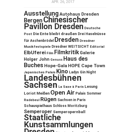
APR. 26, 2017
Ausstellung
Autohaus Dresden
Chinesischer
Bergen
Pavillon Dresden
Deutsche
Die Ente bleibt draußen
Post
Drei Haselnüsse
Dresden
für Aschenbrödel
Dresdner
Musikfestspiele
Dresdner WEITSICHT
Editorial
Filmkritik
ElbUferei
Galerie
Film
Haus des
Holger John
Genuss
Buches
Hope-Gala
HOPE Cape Town
Kino
Ladys Gin Night
Japanisches Palais
Landesbühnen
Sachsen
Lesung
La Saxe à Paris
Open Air
Loriot
Meißen
Palais Sommer
Rügen
Sachsen in Paris
Radebeul
Schauspielhaus
Schloss Moritzburg
Semperoper
Semperopernball
Staatliche
Kunstsammlungen
Dresden