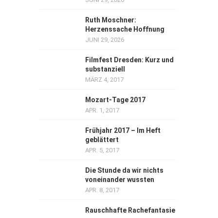
Ruth Moschner:
Herzenssache Hoffnung
JUNI 29, 2026
Filmfest Dresden: Kurz und
substanziell
MÄRZ 4, 2017
Mozart-Tage 2017
APR. 1, 2017
Frühjahr 2017 – Im Heft
geblättert
APR. 5, 2017
Die Stunde da wir nichts
voneinander wussten
APR. 8, 2017
Rauschhafte Rachefantasie