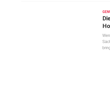
29,
2017
GEN
Di
Ho
Wenn
Säch
brin