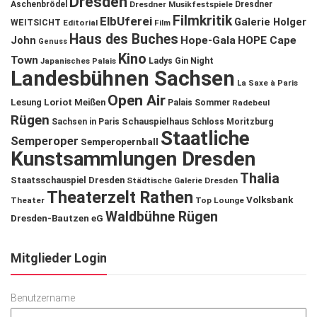
Dresden
Aschenbrödel
Dresdner Musikfestspiele
Dresdner
Filmkritik
ElbUferei
Galerie Holger
WEITSICHT
Editorial
Film
Haus des Buches
John
Hope-Gala
HOPE Cape
Genuss
Kino
Town
Ladys Gin Night
Japanisches Palais
Landesbühnen Sachsen
La Saxe à Paris
Open Air
Lesung
Loriot
Meißen
Palais Sommer
Radebeul
Rügen
Schauspielhaus
Sachsen in Paris
Schloss Moritzburg
Staatliche
Semperoper
Semperopernball
Kunstsammlungen Dresden
Thalia
Staatsschauspiel Dresden
Städtische Galerie Dresden
Theaterzelt Rathen
Volksbank
Theater
Top Lounge
Waldbühne Rügen
Dresden-Bautzen eG
Mitglieder Login
Benutzername