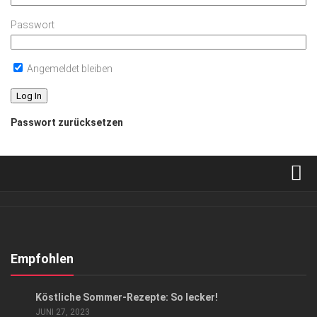
Passwort
Angemeldet bleiben
Passwort zurücksetzen
Verkaufsstellen
Abonnement
Kontakt, Impressum
Empfohlen
Datenschutzerklärung
ANZEIGE
/
GENUSS
Köstliche Sommer-Rezepte: So lecker!
AGB
JUNI 27, 2023