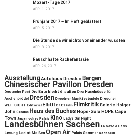
Mozart-Tage 2017
APR. 1, 2017
Frühjahr 2017 – Im Heft geblättert
APR. 5, 2017
Die Stunde da wir nichts voneinander wussten
APR. 8, 2017
Rauschhafte Rachefantasie
APR. 26, 2017
Ausstellung
Bergen
Autohaus Dresden
Chinesischer Pavillon Dresden
Die Ente bleibt draußen
Deutsche Post
Drei Haselnüsse für
Dresden
Aschenbrödel
Dresdner Musikfestspiele
Dresdner
Filmkritik
ElbUferei
Galerie Holger
WEITSICHT
Editorial
Film
Haus des Buches
John
Hope-Gala
HOPE Cape
Genuss
Kino
Town
Ladys Gin Night
Japanisches Palais
Landesbühnen Sachsen
La Saxe à Paris
Open Air
Lesung
Loriot
Meißen
Palais Sommer
Radebeul