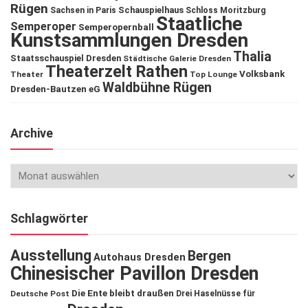
Rügen
Schauspielhaus
Sachsen in Paris
Schloss Moritzburg
Staatliche
Semperoper
Semperopernball
Kunstsammlungen Dresden
Thalia
Staatsschauspiel Dresden
Städtische Galerie Dresden
Theaterzelt Rathen
Volksbank
Theater
Top Lounge
Waldbühne Rügen
Dresden-Bautzen eG
Archive
Schlagwörter
Ausstellung
Bergen
Autohaus Dresden
Chinesischer Pavillon Dresden
Die Ente bleibt draußen
Deutsche Post
Drei Haselnüsse für