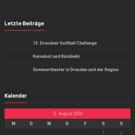
Top Gesundheitsforum Dresden / Ostsachsen
Mediadaten
Letzte Beiträge
13. Dresdner Golfball Challenge
Reiselust und Rückkehr
Sommertheater in Dresden und der Region
Kalender
August 2026
M
D
M
D
F
S
S
1
2