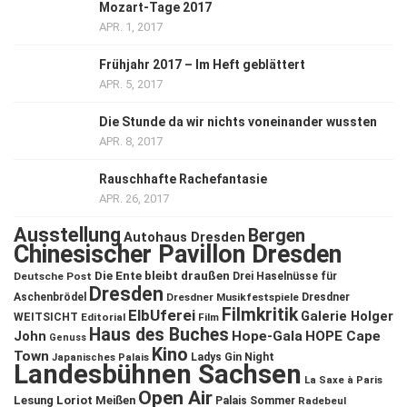
Mozart-Tage 2017
APR. 1, 2017
Frühjahr 2017 – Im Heft geblättert
APR. 5, 2017
Die Stunde da wir nichts voneinander wussten
APR. 8, 2017
Rauschhafte Rachefantasie
APR. 26, 2017
Ausstellung
Bergen
Autohaus Dresden
Chinesischer Pavillon Dresden
Die Ente bleibt draußen
Deutsche Post
Drei Haselnüsse für
Dresden
Aschenbrödel
Dresdner Musikfestspiele
Dresdner
Filmkritik
ElbUferei
Galerie Holger
WEITSICHT
Editorial
Film
Haus des Buches
John
Hope-Gala
HOPE Cape
Genuss
Kino
Town
Ladys Gin Night
Japanisches Palais
Landesbühnen Sachsen
La Saxe à Paris
Open Air
Lesung
Loriot
Meißen
Palais Sommer
Radebeul