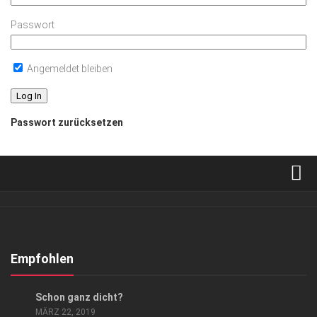
Passwort
Angemeldet bleiben
Passwort zurücksetzen
Verkaufsstellen
Abonnement
Kontakt, Impressum
Empfohlen
Datenschutzerklärung
ANZEIGE
/
GESCHÄFT
Schon ganz dicht?
AGB
MÄRZ 22, 2019