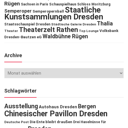
Rügen
Schauspielhaus
Sachsen in Paris
Schloss Moritzburg
Staatliche
Semperoper
Semperopernball
Kunstsammlungen Dresden
Thalia
Staatsschauspiel Dresden
Städtische Galerie Dresden
Theaterzelt Rathen
Volksbank
Theater
Top Lounge
Waldbühne Rügen
Dresden-Bautzen eG
Archive
Schlagwörter
Ausstellung
Bergen
Autohaus Dresden
Chinesischer Pavillon Dresden
Die Ente bleibt draußen
Deutsche Post
Drei Haselnüsse für