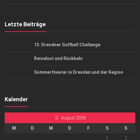
Top Gesundheitsforum Dresden / Ostsachsen
Mediadaten
Letzte Beiträge
13. Dresdner Golfball Challenge
Reiselust und Rückkehr
Sommertheater in Dresden und der Region
Kalender
August 2026
M
D
M
D
F
S
S
1
2