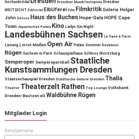
Dresden
Aschenbrödel
Dresdner Musikfestspiele
Dresdner
Filmkritik
ElbUferei
Galerie Holger
WEITSICHT
Editorial
Film
Haus des Buches
John
Hope-Gala
HOPE Cape
Genuss
Kino
Town
Ladys Gin Night
Japanisches Palais
Landesbühnen Sachsen
La Saxe à Paris
Open Air
Lesung
Loriot
Meißen
Palais Sommer
Radebeul
Rügen
Schauspielhaus
Sachsen in Paris
Schloss Moritzburg
Staatliche
Semperoper
Semperopernball
Kunstsammlungen Dresden
Thalia
Staatsschauspiel Dresden
Städtische Galerie Dresden
Theaterzelt Rathen
Volksbank
Theater
Top Lounge
Waldbühne Rügen
Dresden-Bautzen eG
Mitglieder Login
Benutzername