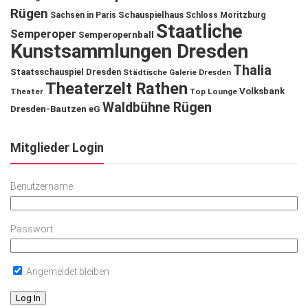
Rügen
Schauspielhaus
Sachsen in Paris
Schloss Moritzburg
Staatliche
Semperoper
Semperopernball
Kunstsammlungen Dresden
Thalia
Staatsschauspiel Dresden
Städtische Galerie Dresden
Theaterzelt Rathen
Volksbank
Theater
Top Lounge
Waldbühne Rügen
Dresden-Bautzen eG
Mitglieder Login
Benutzername
Passwort
Angemeldet bleiben