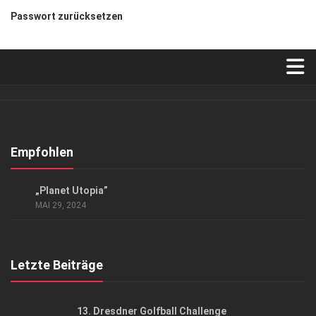
Passwort zurücksetzen
Verkaufsstellen
Abonnement
Kontakt, Impressum
Empfohlen
Datenschutzerklärung
EVENTS
/
KUNST & KULTUR
„Planet Utopia”
AGB
MAI 29, 2024
Top Gesundheitsforum Dresden / Ostsachsen
Mediadaten
Letzte Beiträge
13. Dresdner Golfball Challenge