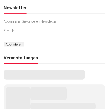
Gesellschaft
Newsletter
Kunst & Kultur
Abonnieren Sie unseren Newsletter
Lifestyle
E-Mail*
Ausflug & Reise
Podcast
Top Branchen
Veranstaltungen
SACHSEN IN PARIS