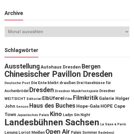
Archive
Schlagwörter
Ausstellung
Bergen
Autohaus Dresden
Chinesischer Pavillon Dresden
Die Ente bleibt draußen
Deutsche Post
Drei Haselnüsse für
Dresden
Aschenbrödel
Dresdner Musikfestspiele
Dresdner
Filmkritik
ElbUferei
Galerie Holger
WEITSICHT
Editorial
Film
Haus des Buches
John
Hope-Gala
HOPE Cape
Genuss
Kino
Town
Ladys Gin Night
Japanisches Palais
Landesbühnen Sachsen
La Saxe à Paris
Open Air
Lesung
Loriot
Meißen
Palais Sommer
Radebeul