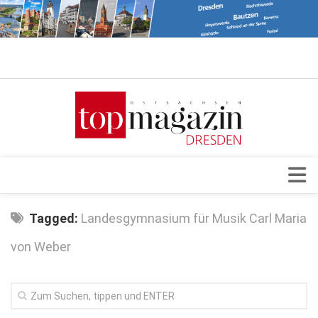
Verkaufsstellen
Abonnement
Kontakt, Impressum
Datenschutzerklärung
AGB
Architektur & Design
Tagged:
Landesgymnasium für Musik Carl Maria
Top Gesundheitsforum Dresden / Ostsachsen
Events
von Weber
Mediadaten
Genuss
Geschäft
gesund & schön