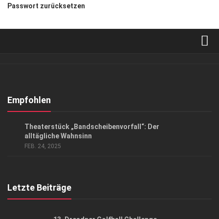
Passwort zurücksetzen
Verkaufsstellen
Abonnement
Kontakt, Impressum
Empfohlen
Datenschutzerklärung
KUNST & KULTUR
Theaterstück „Bandscheibenvorfall“: Der
AGB
alltägliche Wahnsinn
FEB. 24, 2025
Top Gesundheitsforum Dresden / Ostsachsen
Mediadaten
Letzte Beiträge