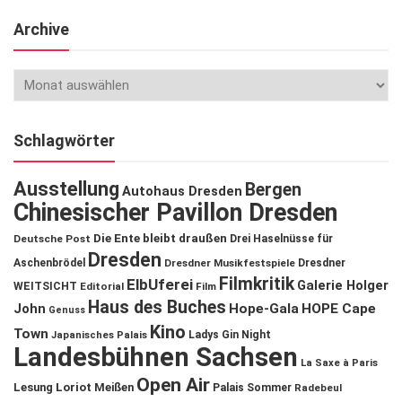
Archive
Schlagwörter
Ausstellung
Bergen
Autohaus Dresden
Chinesischer Pavillon Dresden
Die Ente bleibt draußen
Deutsche Post
Drei Haselnüsse für
Dresden
Aschenbrödel
Dresdner Musikfestspiele
Dresdner
Filmkritik
ElbUferei
Galerie Holger
WEITSICHT
Editorial
Film
Haus des Buches
John
Hope-Gala
HOPE Cape
Genuss
Kino
Town
Ladys Gin Night
Japanisches Palais
Landesbühnen Sachsen
La Saxe à Paris
Open Air
Lesung
Loriot
Meißen
Palais Sommer
Radebeul