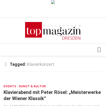
Verkaufsstellen
Abonnement
Kontakt, Impressum
Datenschutzerklärung
AGB
Architektur & Design
Tagged:
Klavierkonzert
Top Gesundheitsforum Dresden / Ostsachsen
Events
Mediadaten
JAN. 14, 2025
Genuss
EVENTS
Geschäft
/
KUNST & KULTUR
Klavierabend mit Peter Rösel: „Meisterwerke
gesund & schön
der Wiener Klassik“
Gesellschaft