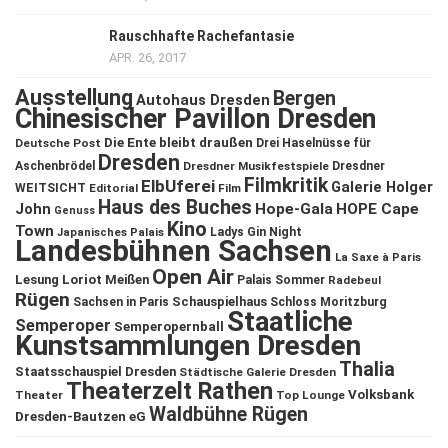
Rauschhafte Rachefantasie
APR. 26, 2017
Ausstellung
Bergen
Autohaus Dresden
Chinesischer Pavillon Dresden
Die Ente bleibt draußen
Deutsche Post
Drei Haselnüsse für
Dresden
Aschenbrödel
Dresdner Musikfestspiele
Dresdner
Filmkritik
ElbUferei
Galerie Holger
WEITSICHT
Editorial
Film
Haus des Buches
John
Hope-Gala
HOPE Cape
Genuss
Kino
Town
Ladys Gin Night
Japanisches Palais
Landesbühnen Sachsen
La Saxe à Paris
Open Air
Lesung
Loriot
Meißen
Palais Sommer
Radebeul
Rügen
Schauspielhaus
Sachsen in Paris
Schloss Moritzburg
Staatliche
Semperoper
Semperopernball
Kunstsammlungen Dresden
Thalia
Staatsschauspiel Dresden
Städtische Galerie Dresden
Theaterzelt Rathen
Volksbank
Theater
Top Lounge
Waldbühne Rügen
Dresden-Bautzen eG