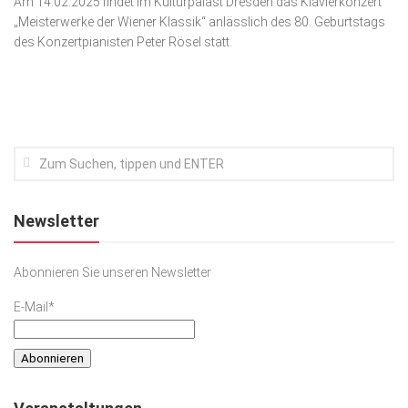
Am 14.02.2025 findet im Kulturpalast Dresden das Klavierkonzert
„Meisterwerke der Wiener Klassik“ anlässlich des 80. Geburtstags
Kunst & Kultur
des Konzertpianisten Peter Rösel statt.
Lifestyle
Ausflug & Reise
Podcast
Top Branchen
SACHSEN IN PARIS
Newsletter
Abonnieren Sie unseren Newsletter
E-Mail*