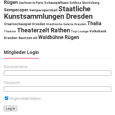
Rügen
Schauspielhaus
Sachsen in Paris
Schloss Moritzburg
Staatliche
Semperoper
Semperopernball
Kunstsammlungen Dresden
Thalia
Staatsschauspiel Dresden
Städtische Galerie Dresden
Theaterzelt Rathen
Volksbank
Theater
Top Lounge
Waldbühne Rügen
Dresden-Bautzen eG
Mitglieder Login
Benutzername
Passwort
Angemeldet bleiben