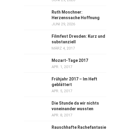
Ruth Moschner:
Herzenssache Hoffnung
JUNI 29, 2026
Filmfest Dresden: Kurz und
substanziell
MÄRZ 4, 2017
Mozart-Tage 2017
APR. 1, 2017
Frühjahr 2017 – Im Heft
geblättert
APR. 5, 2017
Die Stunde da wir nichts
voneinander wussten
APR. 8, 2017
Rauschhafte Rachefantasie