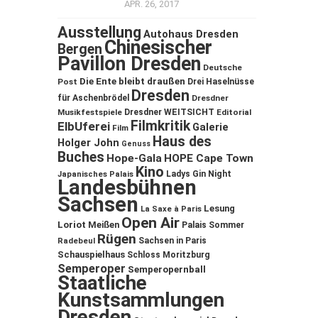
APR. 26, 2017
Ausstellung
Autohaus Dresden
Chinesischer
Bergen
Pavillon Dresden
Deutsche
Die Ente bleibt draußen
Post
Drei Haselnüsse
Dresden
für Aschenbrödel
Dresdner
Musikfestspiele
Dresdner WEITSICHT
Editorial
Filmkritik
ElbUferei
Galerie
Film
Haus des
Holger John
Genuss
Buches
Hope-Gala
HOPE Cape Town
Kino
Ladys Gin Night
Japanisches Palais
Landesbühnen
Sachsen
Lesung
La Saxe à Paris
Open Air
Loriot
Meißen
Palais Sommer
Rügen
Sachsen in Paris
Radebeul
Schauspielhaus
Schloss Moritzburg
Semperoper
Semperopernball
Staatliche
Kunstsammlungen
Dresden