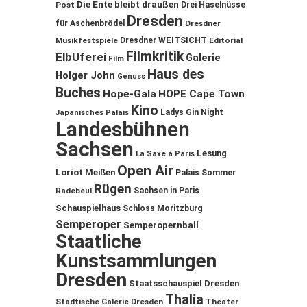
Die Ente bleibt draußen
Post
Drei Haselnüsse
Dresden
für Aschenbrödel
Dresdner
Musikfestspiele
Dresdner WEITSICHT
Editorial
Filmkritik
ElbUferei
Galerie
Film
Haus des
Holger John
Genuss
Buches
Hope-Gala
HOPE Cape Town
Kino
Ladys Gin Night
Japanisches Palais
Landesbühnen
Sachsen
Lesung
La Saxe à Paris
Open Air
Loriot
Meißen
Palais Sommer
Rügen
Sachsen in Paris
Radebeul
Schauspielhaus
Schloss Moritzburg
Semperoper
Semperopernball
Staatliche
Kunstsammlungen
Dresden
Staatsschauspiel Dresden
Thalia
Städtische Galerie Dresden
Theater