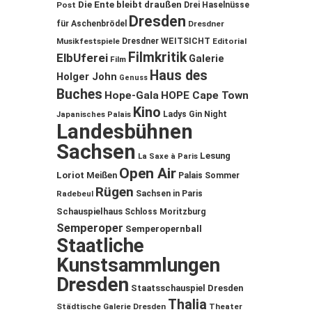
Die Ente bleibt draußen
Post
Drei Haselnüsse
Dresden
für Aschenbrödel
Dresdner
Musikfestspiele
Dresdner WEITSICHT
Editorial
Filmkritik
ElbUferei
Galerie
Film
Haus des
Holger John
Genuss
Buches
Hope-Gala
HOPE Cape Town
Kino
Ladys Gin Night
Japanisches Palais
Landesbühnen
Sachsen
Lesung
La Saxe à Paris
Open Air
Loriot
Meißen
Palais Sommer
Rügen
Sachsen in Paris
Radebeul
Schauspielhaus
Schloss Moritzburg
Semperoper
Semperopernball
Staatliche
Kunstsammlungen
Dresden
Staatsschauspiel Dresden
Thalia
Städtische Galerie Dresden
Theater