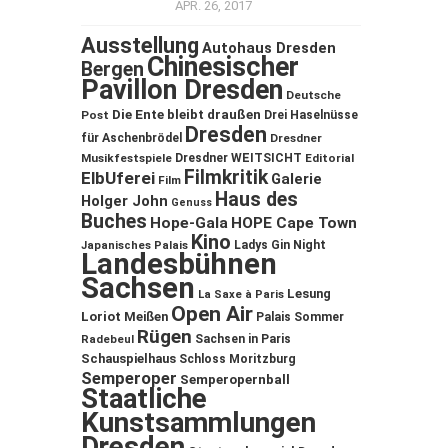
APR. 26, 2017
Ausstellung
Autohaus Dresden
Chinesischer
Bergen
Pavillon Dresden
Deutsche
Die Ente bleibt draußen
Post
Drei Haselnüsse
Dresden
für Aschenbrödel
Dresdner
Musikfestspiele
Dresdner WEITSICHT
Editorial
Filmkritik
ElbUferei
Galerie
Film
Haus des
Holger John
Genuss
Buches
Hope-Gala
HOPE Cape Town
Kino
Ladys Gin Night
Japanisches Palais
Landesbühnen
Sachsen
Lesung
La Saxe à Paris
Open Air
Loriot
Meißen
Palais Sommer
Rügen
Sachsen in Paris
Radebeul
Schauspielhaus
Schloss Moritzburg
Semperoper
Semperopernball
Staatliche
Kunstsammlungen
Dresden