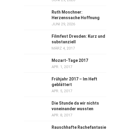
Ruth Moschner:
Herzenssache Hoffnung
JUNI 29, 2026
Filmfest Dresden: Kurz und
substanziell
MÄRZ 4, 2017
Mozart-Tage 2017
APR. 1, 2017
Frühjahr 2017 – Im Heft
geblättert
APR. 5, 2017
Die Stunde da wir nichts
voneinander wussten
APR. 8, 2017
Rauschhafte Rachefantasie