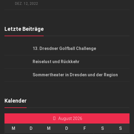
DEZ. 12, 2022
Top Gesundheitsforum Dresden / Ostsachsen
Mediadaten
Letzte Beiträge
13. Dresdner Golfball Challenge
Reiselust und Rückkehr
Sommertheater in Dresden und der Region
Kalender
August 2026
M
D
M
D
F
S
S