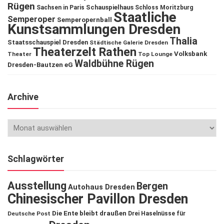
Rügen
Schauspielhaus
Sachsen in Paris
Schloss Moritzburg
Staatliche
Semperoper
Semperopernball
Kunstsammlungen Dresden
Thalia
Staatsschauspiel Dresden
Städtische Galerie Dresden
Theaterzelt Rathen
Volksbank
Theater
Top Lounge
Waldbühne Rügen
Dresden-Bautzen eG
Archive
Schlagwörter
Ausstellung
Bergen
Autohaus Dresden
Chinesischer Pavillon Dresden
Die Ente bleibt draußen
Deutsche Post
Drei Haselnüsse für