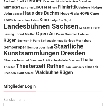
Dresden
Aschenbrödel
Dresdner Musikfestspiele
Dresdner
Filmkritik
ElbUferei
Galerie Holger
WEITSICHT
Editorial
Film
Haus des Buches
John
Hope-Gala
HOPE Cape
Genuss
Kino
Town
Ladys Gin Night
Japanisches Palais
Landesbühnen Sachsen
La Saxe à Paris
Open Air
Lesung
Loriot
Meißen
Palais Sommer
Radebeul
Rügen
Schauspielhaus
Sachsen in Paris
Schloss Moritzburg
Staatliche
Semperoper
Semperopernball
Kunstsammlungen Dresden
Thalia
Staatsschauspiel Dresden
Städtische Galerie Dresden
Theaterzelt Rathen
Volksbank
Theater
Top Lounge
Waldbühne Rügen
Dresden-Bautzen eG
Mitglieder Login
Benutzername