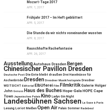
Mozart-Tage 2017
APR. 1, 2017
Frühjahr 2017 – Im Heft geblättert
APR. 5, 2017
Die Stunde da wir nichts voneinander wussten
APR. 8, 2017
Rauschhafte Rachefantasie
APR. 26, 2017
Ausstellung
Bergen
Autohaus Dresden
Chinesischer Pavillon Dresden
Die Ente bleibt draußen
Deutsche Post
Drei Haselnüsse für
Dresden
Aschenbrödel
Dresdner Musikfestspiele
Dresdner
Filmkritik
ElbUferei
Galerie Holger
WEITSICHT
Editorial
Film
Haus des Buches
John
Hope-Gala
HOPE Cape
Genuss
Kino
Town
Ladys Gin Night
Japanisches Palais
Landesbühnen Sachsen
La Saxe à Paris
Open Air
Lesung
Loriot
Meißen
Palais Sommer
Radebeul