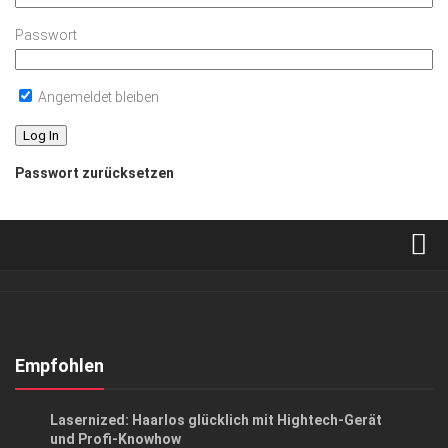
Passwort
Angemeldet bleiben
Passwort zurücksetzen
Verkaufsstellen
Abonnement
Kontakt, Impressum
Empfohlen
Datenschutzerklärung
ANZEIGE
/
GESUND & SCHÖN
Lasernized: Haarlos glücklich mit Hightech-Gerät
AGB
und Profi-Knowhow