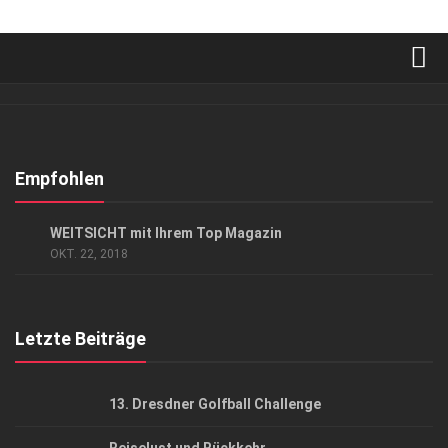
Verkaufsstellen
Abonnement
Kontakt, Impressum
Empfohlen
Datenschutzerklärung
GESCHÄFT
WEITSICHT mit Ihrem Top Magazin
AGB
OKT. 22, 2018
Top Gesundheitsforum Dresden / Ostsachsen
Mediadaten
Letzte Beiträge
13. Dresdner Golfball Challenge