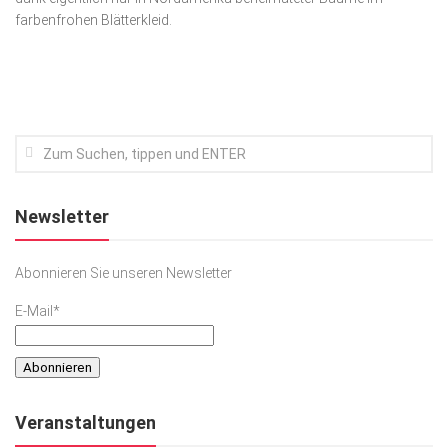
farbenfrohen Blätterkleid.
Kunst & Kultur
Lifestyle
Ausflug & Reise
Podcast
Top Branchen
SACHSEN IN PARIS
Newsletter
Abonnieren Sie unseren Newsletter
E-Mail*
Veranstaltungen