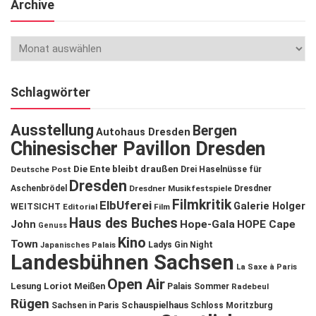
Archive
Schlagwörter
Ausstellung
Bergen
Autohaus Dresden
Chinesischer Pavillon Dresden
Die Ente bleibt draußen
Deutsche Post
Drei Haselnüsse für
Dresden
Aschenbrödel
Dresdner Musikfestspiele
Dresdner
Filmkritik
ElbUferei
Galerie Holger
WEITSICHT
Editorial
Film
Haus des Buches
John
Hope-Gala
HOPE Cape
Genuss
Kino
Town
Ladys Gin Night
Japanisches Palais
Landesbühnen Sachsen
La Saxe à Paris
Open Air
Lesung
Loriot
Meißen
Palais Sommer
Radebeul
Rügen
Schauspielhaus
Sachsen in Paris
Schloss Moritzburg