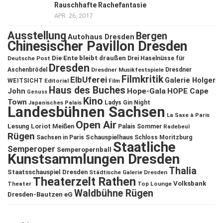
Rauschhafte Rachefantasie
APR. 26, 2017
Ausstellung
Bergen
Autohaus Dresden
Chinesischer Pavillon Dresden
Die Ente bleibt draußen
Deutsche Post
Drei Haselnüsse für
Dresden
Aschenbrödel
Dresdner Musikfestspiele
Dresdner
Filmkritik
ElbUferei
Galerie Holger
WEITSICHT
Editorial
Film
Haus des Buches
John
Hope-Gala
HOPE Cape
Genuss
Kino
Town
Ladys Gin Night
Japanisches Palais
Landesbühnen Sachsen
La Saxe à Paris
Open Air
Lesung
Loriot
Meißen
Palais Sommer
Radebeul
Rügen
Schauspielhaus
Sachsen in Paris
Schloss Moritzburg
Staatliche
Semperoper
Semperopernball
Kunstsammlungen Dresden
Thalia
Staatsschauspiel Dresden
Städtische Galerie Dresden
Theaterzelt Rathen
Volksbank
Theater
Top Lounge
Waldbühne Rügen
Dresden-Bautzen eG