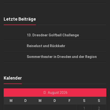
Top Gesundheitsforum Dresden / Ostsachsen
Mediadaten
Letzte Beiträge
13. Dresdner Golfball Challenge
Reiselust und Rückkehr
Sommertheater in Dresden und der Region
Kalender
August 2026
M
D
M
D
F
S
S
1
2