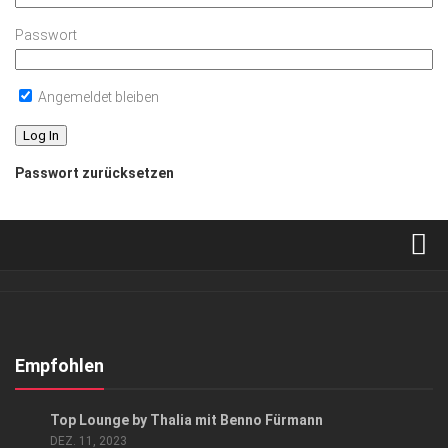
Passwort
Angemeldet bleiben
Passwort zurücksetzen
Verkaufsstellen
Abonnement
Kontakt, Impressum
Empfohlen
Datenschutzerklärung
EVENTS
Top Lounge by Thalia mit Benno Fürmann
AGB
DEZ. 11, 2023