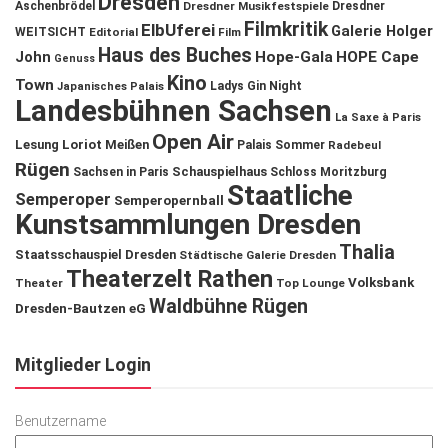
Dresden
Aschenbrödel
Dresdner Musikfestspiele
Dresdner
Filmkritik
ElbUferei
Galerie Holger
WEITSICHT
Editorial
Film
Haus des Buches
John
Hope-Gala
HOPE Cape
Genuss
Kino
Town
Ladys Gin Night
Japanisches Palais
Landesbühnen Sachsen
La Saxe à Paris
Open Air
Lesung
Loriot
Meißen
Palais Sommer
Radebeul
Rügen
Schauspielhaus
Sachsen in Paris
Schloss Moritzburg
Staatliche
Semperoper
Semperopernball
Kunstsammlungen Dresden
Thalia
Staatsschauspiel Dresden
Städtische Galerie Dresden
Theaterzelt Rathen
Volksbank
Theater
Top Lounge
Waldbühne Rügen
Dresden-Bautzen eG
Mitglieder Login
Benutzername