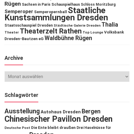
Rügen
Schauspielhaus
Sachsen in Paris
Schloss Moritzburg
Staatliche
Semperoper
Semperopernball
Kunstsammlungen Dresden
Thalia
Staatsschauspiel Dresden
Städtische Galerie Dresden
Theaterzelt Rathen
Volksbank
Theater
Top Lounge
Waldbühne Rügen
Dresden-Bautzen eG
Archive
Schlagwörter
Ausstellung
Bergen
Autohaus Dresden
Chinesischer Pavillon Dresden
Die Ente bleibt draußen
Deutsche Post
Drei Haselnüsse für