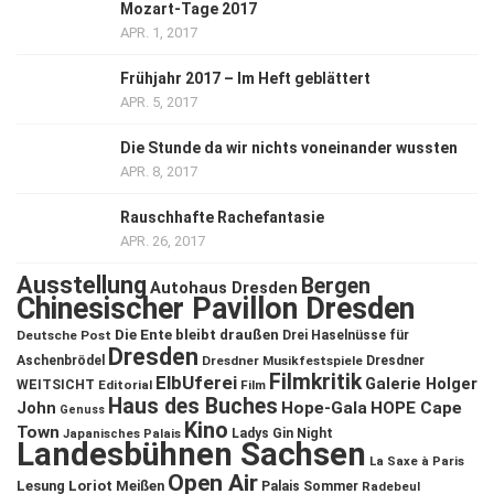
Mozart-Tage 2017
APR. 1, 2017
Frühjahr 2017 – Im Heft geblättert
APR. 5, 2017
Die Stunde da wir nichts voneinander wussten
APR. 8, 2017
Rauschhafte Rachefantasie
APR. 26, 2017
Ausstellung
Bergen
Autohaus Dresden
Chinesischer Pavillon Dresden
Die Ente bleibt draußen
Deutsche Post
Drei Haselnüsse für
Dresden
Aschenbrödel
Dresdner Musikfestspiele
Dresdner
Filmkritik
ElbUferei
Galerie Holger
WEITSICHT
Editorial
Film
Haus des Buches
John
Hope-Gala
HOPE Cape
Genuss
Kino
Town
Ladys Gin Night
Japanisches Palais
Landesbühnen Sachsen
La Saxe à Paris
Open Air
Lesung
Loriot
Meißen
Palais Sommer
Radebeul