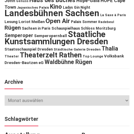
Haus des Buches
John
Hope-Gala
HOPE Cape
Genuss
Kino
Town
Ladys Gin Night
Japanisches Palais
Landesbühnen Sachsen
La Saxe à Paris
Open Air
Lesung
Loriot
Meißen
Palais Sommer
Radebeul
Rügen
Schauspielhaus
Sachsen in Paris
Schloss Moritzburg
Staatliche
Semperoper
Semperopernball
Kunstsammlungen Dresden
Thalia
Staatsschauspiel Dresden
Städtische Galerie Dresden
Theaterzelt Rathen
Volksbank
Theater
Top Lounge
Waldbühne Rügen
Dresden-Bautzen eG
Archive
Schlagwörter