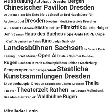
Ausstellung
Bergen
Autohaus Dresden
Chinesischer Pavillon Dresden
Die Ente bleibt draußen
Deutsche Post
Drei Haselnüsse für
Dresden
Aschenbrödel
Dresdner Musikfestspiele
Dresdner
Filmkritik
ElbUferei
Galerie Holger
WEITSICHT
Editorial
Film
Haus des Buches
John
Hope-Gala
HOPE Cape
Genuss
Kino
Town
Ladys Gin Night
Japanisches Palais
Landesbühnen Sachsen
La Saxe à Paris
Open Air
Lesung
Loriot
Meißen
Palais Sommer
Radebeul
Rügen
Schauspielhaus
Sachsen in Paris
Schloss Moritzburg
Staatliche
Semperoper
Semperopernball
Kunstsammlungen Dresden
Thalia
Staatsschauspiel Dresden
Städtische Galerie Dresden
Theaterzelt Rathen
Volksbank
Theater
Top Lounge
Waldbühne Rügen
Dresden-Bautzen eG
Mitglieder Login