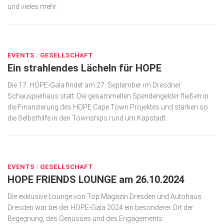
und vieles mehr.
Kunst & Kultur
Lifestyle
JUNI 24, 2025
Ausflug & Reise
0
EVENTS
/
GESELLSCHAFT
Ein strahlendes Lächeln für HOPE
Podcast
Top Branchen
Die 17. HOPE-Gala findet am 27. September im Dresdner
Schauspielhaus statt. Die gesammelten Spendengelder fließen in
SACHSEN IN PARIS
die Finanzierung des HOPE Cape Town Projektes und stärken so
die Selbsthilfe in den Townships rund um Kapstadt.
DEZ. 12, 2024
0
EVENTS
/
GESELLSCHAFT
HOPE FRIENDS LOUNGE am 26.10.2024
Die exklusive Lounge von Top Magazin Dresden und Autohaus
Dresden war bei der HOPE-Gala 2024 ein besonderer Ort der
Begegnung, des Genusses und des Engagements.