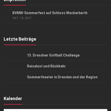
Datenschutzerklärung
EVENTS
/
GESCHÄFT
BVMW-Sommerfest auf Schloss Wackerbarth
AGB
OKT. 18, 2017
Top Gesundheitsforum Dresden / Ostsachsen
Mediadaten
Letzte Beiträge
13. Dresdner Golfball Challenge
Reiselust und Rückkehr
Sommertheater in Dresden und der Region
Kalender