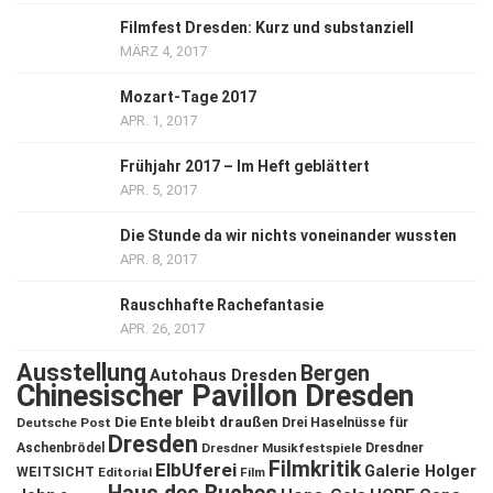
Filmfest Dresden: Kurz und substanziell
MÄRZ 4, 2017
Mozart-Tage 2017
APR. 1, 2017
Frühjahr 2017 – Im Heft geblättert
APR. 5, 2017
Die Stunde da wir nichts voneinander wussten
APR. 8, 2017
Rauschhafte Rachefantasie
APR. 26, 2017
Ausstellung
Bergen
Autohaus Dresden
Chinesischer Pavillon Dresden
Die Ente bleibt draußen
Deutsche Post
Drei Haselnüsse für
Dresden
Aschenbrödel
Dresdner Musikfestspiele
Dresdner
Filmkritik
ElbUferei
Galerie Holger
WEITSICHT
Editorial
Film