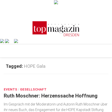
Verkaufsstellen
Abonnement
Kontakt, Impressum
Datenschutzerklärung
AGB
Architektur & Design
Tagged:
HOPE Gala
Top Gesundheitsforum Dresden / Ostsachsen
Events
Mediadaten
JUNI 29, 2026
Genuss
0
EVENTS
Geschäft
/
GESELLSCHAFT
Ruth Moschner: Herzenssache Hoffnung
gesund & schön
Im Gespräch mit der Moderatorin und Autorin Ruth Moschner über
Gesellschaft
ihr neues Buch, das Engagement für die HOPE Kapstadt Stiftung