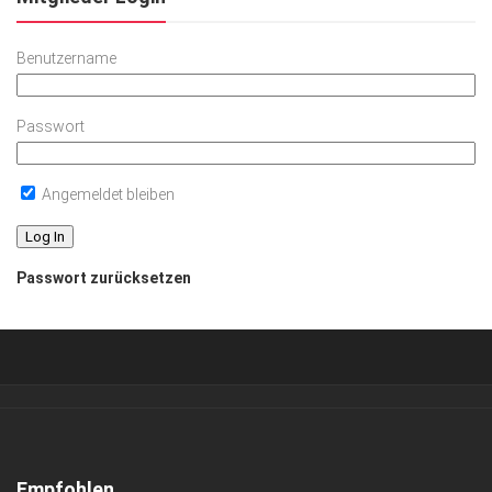
Benutzername
Passwort
Angemeldet bleiben
Passwort zurücksetzen
Verkaufsstellen
Abonnement
Kontakt, Impressum
Empfohlen