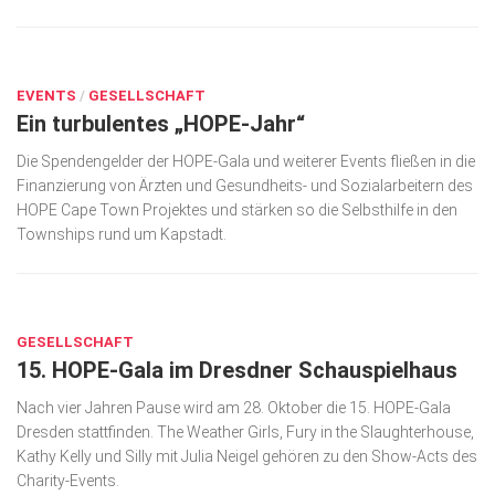
JUNI 24, 2024
0
EVENTS
/
GESELLSCHAFT
Ein turbulentes „HOPE-Jahr“
Die Spendengelder der HOPE-Gala und weiterer Events fließen in die
Finanzierung von Ärzten und Gesundheits- und Sozialarbeitern des
HOPE Cape Town Projektes und stärken so die Selbsthilfe in den
Townships rund um Kapstadt.
OKT. 23, 2023
0
GESELLSCHAFT
15. HOPE-Gala im Dresdner Schauspielhaus
Nach vier Jahren Pause wird am 28. Oktober die 15. HOPE-Gala
Dresden stattfinden. The Weather Girls, Fury in the Slaughterhouse,
Kathy Kelly und Silly mit Julia Neigel gehören zu den Show-Acts des
Charity-Events.