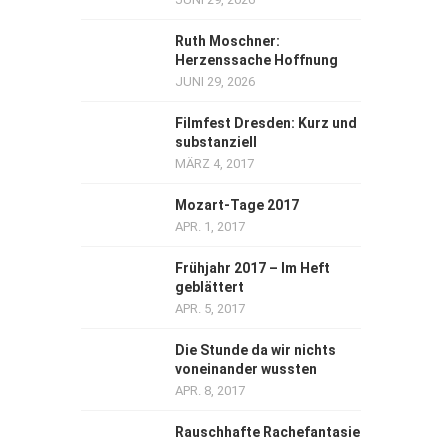
Ruth Moschner:
Herzenssache Hoffnung
JUNI 29, 2026
Filmfest Dresden: Kurz und
substanziell
MÄRZ 4, 2017
Mozart-Tage 2017
APR. 1, 2017
Frühjahr 2017 – Im Heft
geblättert
APR. 5, 2017
Die Stunde da wir nichts
voneinander wussten
APR. 8, 2017
Rauschhafte Rachefantasie