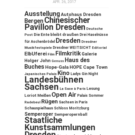
APR. 26, 2017
Ausstellung
Autohaus Dresden
Chinesischer
Bergen
Pavillon Dresden
Deutsche
Die Ente bleibt draußen
Post
Drei Haselnüsse
Dresden
für Aschenbrödel
Dresdner
Musikfestspiele
Dresdner WEITSICHT
Editorial
Filmkritik
ElbUferei
Galerie
Film
Haus des
Holger John
Genuss
Buches
Hope-Gala
HOPE Cape Town
Kino
Ladys Gin Night
Japanisches Palais
Landesbühnen
Sachsen
Lesung
La Saxe à Paris
Open Air
Loriot
Meißen
Palais Sommer
Rügen
Sachsen in Paris
Radebeul
Schauspielhaus
Schloss Moritzburg
Semperoper
Semperopernball
Staatliche
Kunstsammlungen
Dresden