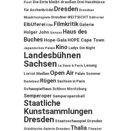
Die Ente bleibt draußen
Post
Drei Haselnüsse
Dresden
für Aschenbrödel
Dresdner
Musikfestspiele
Dresdner WEITSICHT
Editorial
Filmkritik
ElbUferei
Galerie
Film
Haus des
Holger John
Genuss
Buches
Hope-Gala
HOPE Cape Town
Kino
Ladys Gin Night
Japanisches Palais
Landesbühnen
Sachsen
Lesung
La Saxe à Paris
Open Air
Loriot
Meißen
Palais Sommer
Rügen
Sachsen in Paris
Radebeul
Schauspielhaus
Schloss Moritzburg
Semperoper
Semperopernball
Staatliche
Kunstsammlungen
Dresden
Staatsschauspiel Dresden
Thalia
Städtische Galerie Dresden
Theater