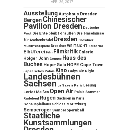
APR. 26, 2017
Ausstellung
Autohaus Dresden
Chinesischer
Bergen
Pavillon Dresden
Deutsche
Die Ente bleibt draußen
Post
Drei Haselnüsse
Dresden
für Aschenbrödel
Dresdner
Musikfestspiele
Dresdner WEITSICHT
Editorial
Filmkritik
ElbUferei
Galerie
Film
Haus des
Holger John
Genuss
Buches
Hope-Gala
HOPE Cape Town
Kino
Ladys Gin Night
Japanisches Palais
Landesbühnen
Sachsen
Lesung
La Saxe à Paris
Open Air
Loriot
Meißen
Palais Sommer
Rügen
Sachsen in Paris
Radebeul
Schauspielhaus
Schloss Moritzburg
Semperoper
Semperopernball
Staatliche
Kunstsammlungen
Dresden