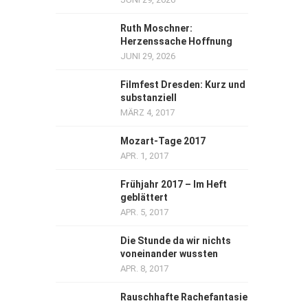
Ruth Moschner:
Herzenssache Hoffnung
JUNI 29, 2026
Filmfest Dresden: Kurz und
substanziell
MÄRZ 4, 2017
Mozart-Tage 2017
APR. 1, 2017
Frühjahr 2017 – Im Heft
geblättert
APR. 5, 2017
Die Stunde da wir nichts
voneinander wussten
APR. 8, 2017
Rauschhafte Rachefantasie