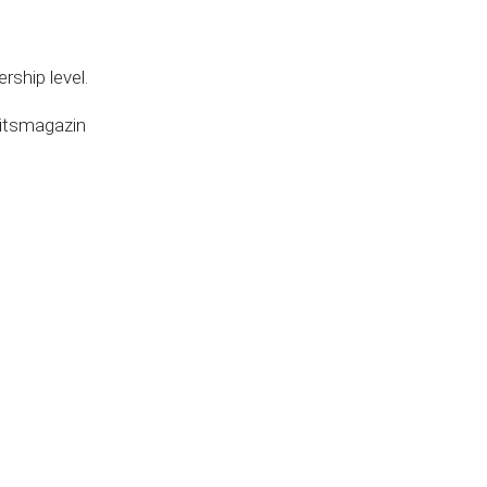
ship level.
itsmagazin