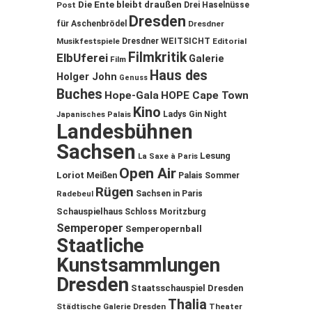
Die Ente bleibt draußen
Post
Drei Haselnüsse
Dresden
für Aschenbrödel
Dresdner
Musikfestspiele
Dresdner WEITSICHT
Editorial
Filmkritik
ElbUferei
Galerie
Film
Haus des
Holger John
Genuss
Buches
Hope-Gala
HOPE Cape Town
Kino
Ladys Gin Night
Japanisches Palais
Landesbühnen
Sachsen
Lesung
La Saxe à Paris
Open Air
Loriot
Meißen
Palais Sommer
Rügen
Sachsen in Paris
Radebeul
Schauspielhaus
Schloss Moritzburg
Semperoper
Semperopernball
Staatliche
Kunstsammlungen
Dresden
Staatsschauspiel Dresden
Thalia
Städtische Galerie Dresden
Theater